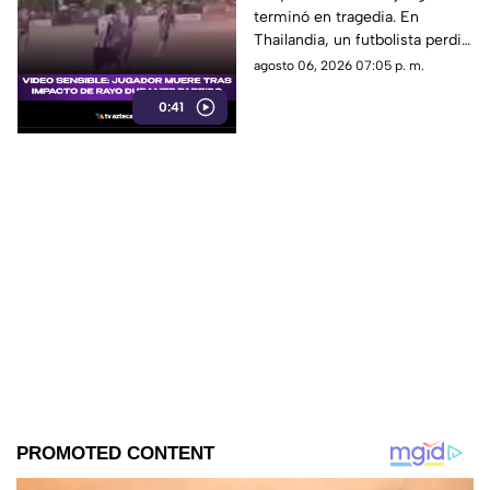
terminó en tragedia. En
durante partido
Thailandia, un futbolista perdió
la vida al ser alcanzado por un
agosto 06, 2026 07:05 p. m.
rayo en pleno partido
0:41