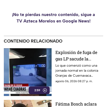
¡No te pierdas nuestro contenido, sigue a
TV Azteca Morelos en Google News!
CONTENIDO RELACIONADO
Explosión de fuga de
gas LP sacude la
colonia Las Granjas
Lo que comenzó como una
jornada normal en la colonia
Granjas de Cuernavaca
terminó en una movilización
agosto 06, 2026 08:27 p. m.
de emergencia.
2:59
Fátima Bosch aclara