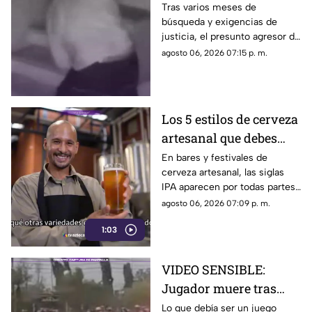
detuvieron a Jorge "N",
Tras varios meses de
búsqueda y exigencias de
agresor de Paula
justicia, el presunto agresor de
Paula Fajardo fue localizado y
agosto 06, 2026 07:15 p. m.
detenido en el estado de
Guerrero.
Los 5 estilos de cerveza
artesanal que debes
conocer
En bares y festivales de
cerveza artesanal, las siglas
IPA aparecen por todas partes.
Pero, ¿qué significa realmente
agosto 06, 2026 07:09 p. m.
y qué otras variedades existen
1:03
en el mundo?
VIDEO SENSIBLE:
Jugador muere tras
impacto de rayo
Lo que debía ser un juego