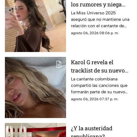
los rumores y niega
tener un romance con
La Miss Universo 2025
aseguró que no mantiene una
Natanael Cano
relación con el cantante de
corridos tumbados.
agosto 06, 2026 08:06 p. m.
Karol G revela el
tracklist de su nuevo
álbum antes de su
La cantante colombiana
compartió las canciones que
lanzamiento; esta es la
formarán parte de su nuevo
lista completa
material de estudio,
agosto 06, 2026 07:37 p. m.
sorprendiendo con
colaboraciones
internacionales.
¿Y la austeridad
republicana?