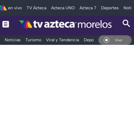
en vivo
TV Azteca
Azteca UNO
Azteca 7
Deportes
Notic
Noticias
Turismo
Viral y Tendencia
Deportes
Espectáculos
En Vivo