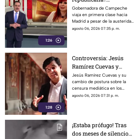
Gobernadora Layda
Gobernadora de Campeche
viaja en primera clase hacia
Sansores viaja en
Madrid a pesar de la austeridad
primera clase hacia
republicana.
agosto 06, 2026 07:35 p. m.
Madrid
1:26
Controversia: Jesús
Ramírez Cuevas y
Censura a los Medios
Jesús Ramírez Cuevas y su
cambio de postura sobre la
de Comunicación
censura mediática en los
medios de comunicación.
agosto 06, 2026 07:31 p. m.
1:28
¡Estaba prófugo! Tras
dos meses de silencio