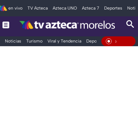
en vivo
TV Azteca
Azteca UNO
Azteca 7
Deportes
Notic
Noticias
Turismo
Viral y Tendencia
Deportes
Espectáculos
En Vivo