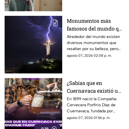
de su niñera.
Monumentos más
famosos del mundo que
también funcionan
Alrededor del mundo existen
diversos monumentos que
como pararrayos, ¿por
resaltan por su belleza, pero
qué ocurre esto?
algunos de ellos pueden llegar
agosto 07, 2026 02:08 p. m.
a funcionar como pararrayos.
¿Cuáles son?
¿Sabías que en
Cuernavaca existió una
enorme fábrica de
En 1899 nació la Compañía
Cervecera Porfirio Díaz de
cerveza hace más de
Cuernavaca, fundada por
120 años?
empresarios alemanes y
agosto 07, 2026 01:56 p. m.
aprovechando el agua de los
0:39