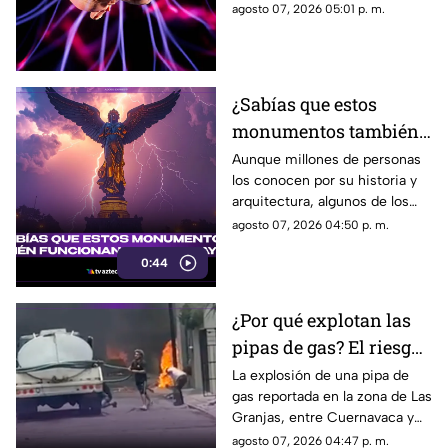
hasta los 25 se extendió en la
agosto 07, 2026 05:01 p. m.
comunidad científica.
¿Sabías que estos
monumentos también
funcionan como
Aunque millones de personas
los conocen por su historia y
pararrayos?
arquitectura, algunos de los
monumentos más famosos del
agosto 07, 2026 04:50 p. m.
mundo también están
0:44
preparados para recibir
descargas eléctricas durante
las tormentas.
¿Por qué explotan las
pipas de gas? El riesgo
detrás de estos
La explosión de una pipa de
gas reportada en la zona de Las
vehículos
Granjas, entre Cuernavaca y
Jiutepec, vuelve a poner sobre
agosto 07, 2026 04:47 p. m.