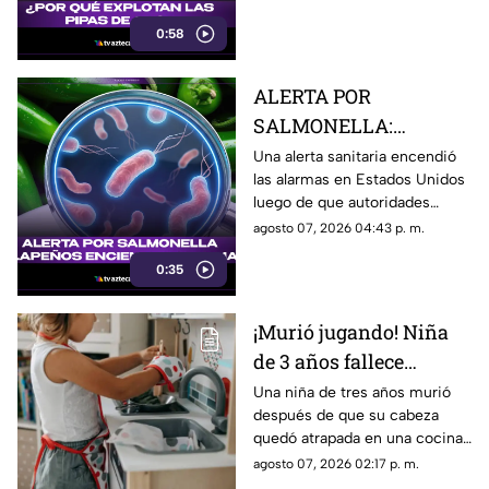
la mesa una pregunta: ¿por
0:58
qué pueden explotar estos
vehículos?
ALERTA POR
SALMONELLA:
JALAPEÑOS
Una alerta sanitaria encendió
las alarmas en Estados Unidos
ENCIENDEN LAS
luego de que autoridades
ALARMAS
investigaran un brote de
agosto 07, 2026 04:43 p. m.
Salmonella presuntamente
0:35
relacionado con chiles
jalapeños frescos procedentes
de Sinaloa, México.
¡Murió jugando! Niña
de 3 años fallece
después de quedar
Una niña de tres años murió
después de que su cabeza
atrapada en una cocina
quedó atrapada en una cocina
de juguete
de juguete. La menor de edad
agosto 07, 2026 02:17 p. m.
estaba al cuidado del esposo