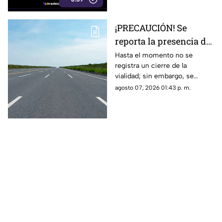
famosos manantiales de la
zona.
¡PRECAUCIÓN! Se
reporta la presencia de
manifestantes en la
Hasta el momento no se
registra un cierre de la
autopista Cuernavaca-
vialidad; sin embargo, se
Acapulco
exhorta a los automovilistas a
agosto 07, 2026 01:43 p. m.
tomar precauciones.