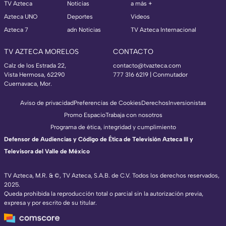
TV Azteca
Noticias
a más +
Azteca UNO
Deportes
Videos
Azteca 7
adn Noticias
TV Azteca Internacional
TV AZTECA MORELOS
CONTACTO
Calz de los Estrada 22,
contacto@tvazteca.com
Vista Hermosa, 62290
777 316 6219 | Conmutador
Cuernavaca, Mor.
Aviso de privacidad
Preferencias de Cookies
Derechos
Inversionistas
Promo Espacio
Trabaja con nosotros
Programa de ética, integridad y cumplimiento
Defensor de Audiencias y Código de Ética de Televisión Azteca III y
Televisora del Valle de México
TV Azteca, M.R. & ©, TV Azteca, S.A.B. de C.V. Todos los derechos reservados,
2025.
Queda prohibida la reproducción total o parcial sin la autorización previa,
expresa y por escrito de su titular.