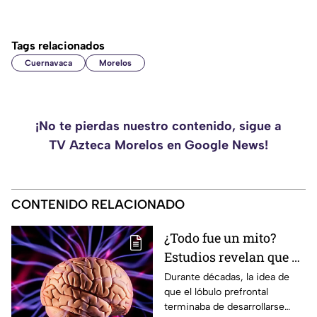
Tags relacionados
Cuernavaca
Morelos
¡No te pierdas nuestro contenido, sigue a
TV Azteca Morelos en Google News!
CONTENIDO RELACIONADO
¿Todo fue un mito?
Estudios revelan que el
lóbulo prefrontal sigue
Durante décadas, la idea de
que el lóbulo prefrontal
desarrollándose
terminaba de desarrollarse
después de los 25 años