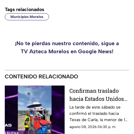
Tags relacionados
Municipios Morelos
¡No te pierdas nuestro contenido, sigue a
TV Azteca Morelos en Google News!
CONTENIDO RELACIONADO
Confirman traslado
hacia Estados Unidos
de menor que sufrió
La tarde de este sábado se
confirmó el traslado hacia
quemadura en la
Texas de Carla, la menor de 15
explosión de gas LP en
años que resultó gravemente
agosto 08, 2026 06:30 p. m.
Cuernavaca
lesionada en la explosión de