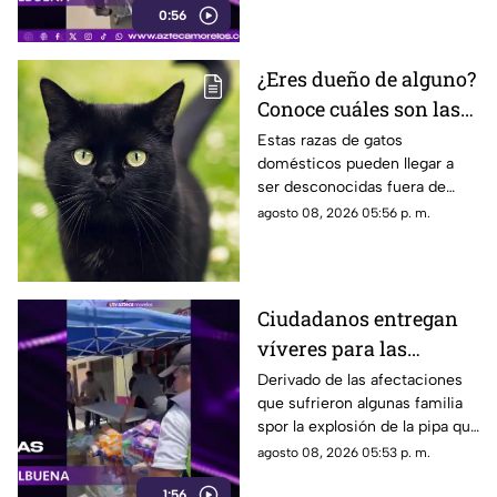
0:56
gas en Cuernavaca.
¿Eres dueño de alguno?
Conoce cuáles son las
cinco razas más raras
Estas razas de gatos
domésticos pueden llegar a
de gatos domésticos en
ser desconocidas fuera de
todo el mundo
círculos especializados, y
agosto 08, 2026 05:56 p. m.
algunos de ellos enfrentan
desafíos para su preservación.
Ciudadanos entregan
víveres para las
familias afectadas por
Derivado de las afectaciones
que sufrieron algunas familia
la explosión de pipa en
spor la explosión de la pipa que
Cuernavaca
transportaba gas LP,
agosto 08, 2026 05:53 p. m.
ciudadanos de Cuernavaca
1:56
entregaron víveres en la zona.