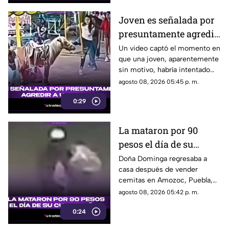
Joven es señalada por
presuntamente agredir
a un pony en feria de
Un video captó el momento en
que una joven, aparentemente
Pueblo Mágico
sin motivo, habría intentado
agredir a un pequeño pony.
agosto 08, 2026 05:45 p. m.
0:29
La mataron por 90
pesos el día de su
cumpleaños; Este es el
Doña Dominga regresaba a
casa después de vender
caso de Doña Dominga
cemitas en Amozoc, Puebla,
cuando presuntamente un
agosto 08, 2026 05:42 p. m.
hombre la siguió para asaltarla.
0:24