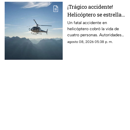
¡Trágico accidente!
Helicóptero se estrella
en zona boscosa y
Un fatal accidente en
helicóptero cobró la vida de
mueren cuatro
cuatro personas. Autoridades
personas
confirmaron que la aeronave
agosto 08, 2026 05:38 p. m.
se estrelló en una zona
boscosa.