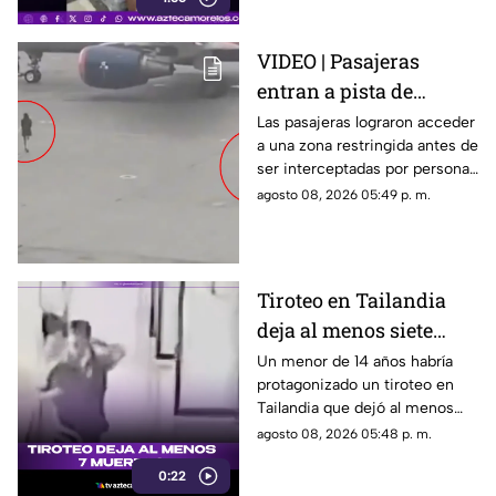
VIDEO | Pasajeras
entran a pista de
aeropuerto tras perder
Las pasajeras lograron acceder
a una zona restringida antes de
su vuelo; autoridades
ser interceptadas por personal
logran detenerlas
del aeropuerto.
agosto 08, 2026 05:49 p. m.
Tiroteo en Tailandia
deja al menos siete
muertos
Un menor de 14 años habría
protagonizado un tiroteo en
Tailandia que dejó al menos
siete personas muertas, entre
agosto 08, 2026 05:48 p. m.
ellas sus abuelos y cinco
0:22
personas en una escuela.