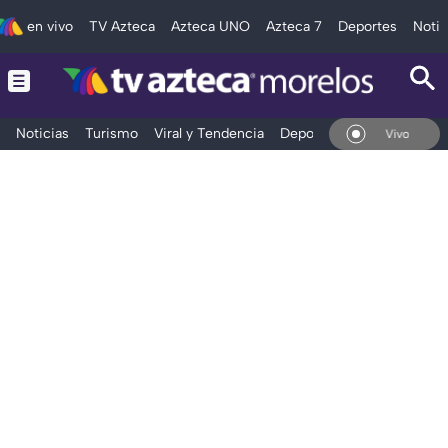
en vivo
TV Azteca
Azteca UNO
Azteca 7
Deportes
Notic
Noticias
Turismo
Viral y Tendencia
Deportes
Espectáculos
En Vivo