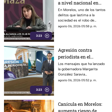
a nivel nacional en
robo de vehículos
En Morelos, uno de los tantos
delitos que lastima a la
sociedad es el robo de
vehiculos. El estado figura
agosto 06, 2026 05:58 p. m.
entre las entidades del país
3:23
con mayor incidencia de este
delito.
Agresión contra
periodista en el
municipio de Temoac
Los mensajes que ha lanzado
la gobernadora Margarita
González Saravia
desacreditando a los medios
agosto 06, 2026 05:52 p. m.
de comunicacion llevan a un
3:23
camino muy peligroso. Cuando
el gobierno no quiere que se
hable de los problemas y la
Canícula en Morelos:
realidad que vivimos, las cosas
aumenta riesgo de
no estan bien, los periodistas y