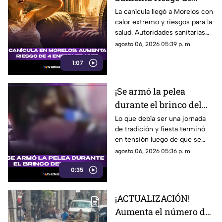
los comunicadores ejercen
cuatro enfermedades
La canícula llegó a Morelos con
una de las profesiones mas
calor extremo y riesgos para la
en 2026
peligrosas del país. Y cuando ni
salud. Autoridades sanitarias
la policía nos protege, suelen
llaman a la población a tomar
agosto 06, 2026 05:39 p. m.
pasar agresiones como la que
medidas urgentes para evitar
vivió Rosy Linares. Ella
1:07
enfermedades.
realizaba una cobertura
periodistica en Temoac tras el
¡Se armó la pelea
asesinato del alcalde, y fue
intimidada por oficiales.
durante el brinco del
Lamentablemente no es la
chinelo! Los hechos
Lo que debía ser una jornada
primera vez que denuncia una
de tradición y fiesta terminó
ocurrieron en
agresión por su trabajo
en tensión luego de que se
Cuernavaca
periodistico
registrara una pelea entre
agosto 06, 2026 05:36 p. m.
asistentes durante el
0:35
tradicional Brinco del Chinelo
en Ocotepec.
¡ACTUALIZACIÓN!
Aumenta el número de