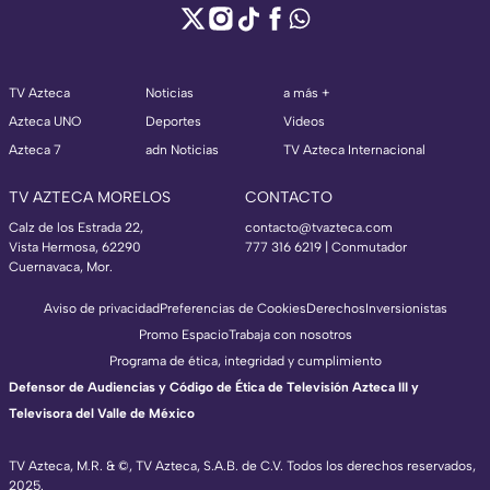
TV Azteca
Noticias
a más +
Azteca UNO
Deportes
Videos
Azteca 7
adn Noticias
TV Azteca Internacional
TV AZTECA MORELOS
CONTACTO
Calz de los Estrada 22,
contacto@tvazteca.com
Vista Hermosa, 62290
777 316 6219 | Conmutador
Cuernavaca, Mor.
Aviso de privacidad
Preferencias de Cookies
Derechos
Inversionistas
Promo Espacio
Trabaja con nosotros
Programa de ética, integridad y cumplimiento
Defensor de Audiencias y Código de Ética de Televisión Azteca III y
Televisora del Valle de México
TV Azteca, M.R. & ©, TV Azteca, S.A.B. de C.V. Todos los derechos reservados,
2025.