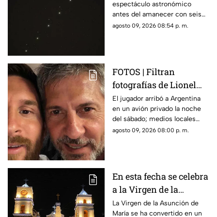
espectáculo astronómico
observar el fenómeno
antes del amanecer con seis
desde Morelos
planetas visibles desde
agosto 09, 2026 08:54 p. m.
distintos puntos de México,
incluida la entidad morelense.
FOTOS | Filtran
fotografías de Lionel
Messi y su familia en el
El jugador arribó a Argentina
en un avión privado la noche
funeral de su papá
del sábado; medios locales
captaron su llegada.
agosto 09, 2026 08:00 p. m.
En esta fecha se celebra
a la Virgen de la
Asunción de María en
La Virgen de la Asunción de
María se ha convertido en un
Morelos