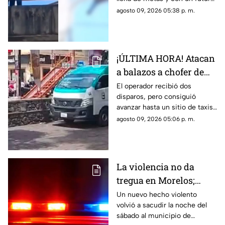
su gatito
prometedor.
agosto 09, 2026 05:38 p. m.
¡ÚLTIMA HORA! Atacan
a balazos a chofer de
Ruta 13 en Oaxtepec
El operador recibió dos
disparos, pero consiguió
avanzar hasta un sitio de taxis
donde solicitó ayuda.
agosto 09, 2026 05:06 p. m.
La violencia no da
tregua en Morelos;
ejecutan a un hombre
Un nuevo hecho violento
volvió a sacudir la noche del
en Jiutepec
sábado al municipio de