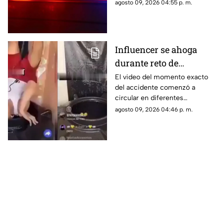
Jiutepec.
agosto 09, 2026 04:55 p. m.
Influencer se ahoga
durante reto de
transmisión en vivo;
El video del momento exacto
del accidente comenzó a
esto se sabe del caso
circular en diferentes
(+VIDEO)
plataformas digitales.
agosto 09, 2026 04:46 p. m.