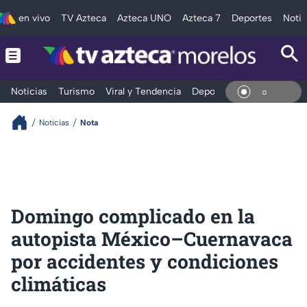
en vivo
TV Azteca
Azteca UNO
Azteca 7
Deportes
Notic
Noticias
Turismo
Viral y Tendencia
Deportes
Espectáculos
En Vi
Noticias
Nota
Domingo complicado en la
autopista México–Cuernavaca
por accidentes y condiciones
climáticas