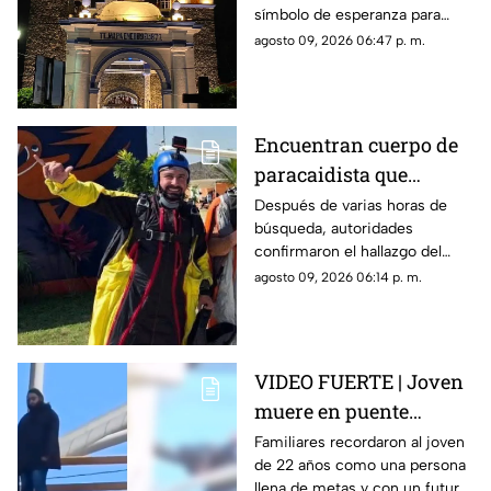
símbolo de esperanza para
miles de creyentes.
agosto 09, 2026 06:47 p. m.
Encuentran cuerpo de
paracaidista que
desapareció durante
Después de varias horas de
búsqueda, autoridades
actividad en Puente de
confirmaron el hallazgo del
Ixtla
deportista en la zona sur de
agosto 09, 2026 06:14 p. m.
Morelos.
VIDEO FUERTE | Joven
muere en puente
vehicular; pidió a su
Familiares recordaron al joven
de 22 años como una persona
mamá que cuidara de
llena de metas y con un futuro