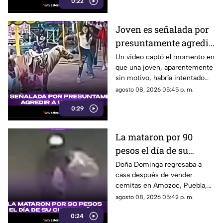
0:22
personas en una escuela.
Joven es señalada por
presuntamente agredir
a un pony en feria de
Un video captó el momento en
que una joven, aparentemente
Pueblo Mágico
sin motivo, habría intentado
agredir a un pequeño pony.
agosto 08, 2026 05:45 p. m.
0:29
La mataron por 90
pesos el día de su
cumpleaños; Este es el
Doña Dominga regresaba a
casa después de vender
caso de Doña Dominga
cemitas en Amozoc, Puebla,
cuando presuntamente un
agosto 08, 2026 05:42 p. m.
hombre la siguió para asaltarla.
0:24