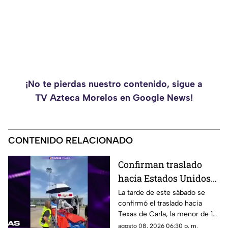
¡No te pierdas nuestro contenido, sigue a
TV Azteca Morelos en Google News!
CONTENIDO RELACIONADO
Confirman traslado
hacia Estados Unidos
de menor que sufrió
La tarde de este sábado se
confirmó el traslado hacia
quemadura en la
Texas de Carla, la menor de 15
explosión de gas LP en
años que resultó gravemente
agosto 08, 2026 06:30 p. m.