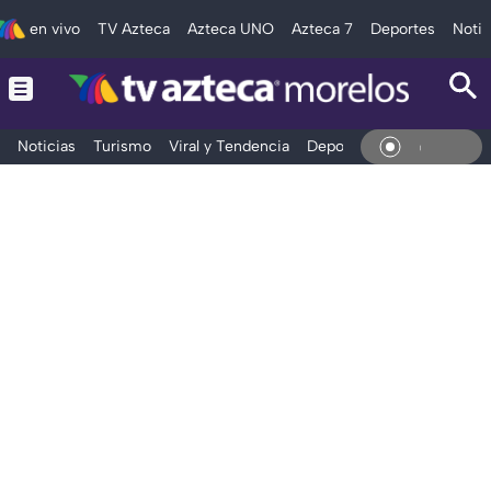
en vivo
TV Azteca
Azteca UNO
Azteca 7
Deportes
Notic
Noticias
Turismo
Viral y Tendencia
Deportes
Espectáculos
En Viv