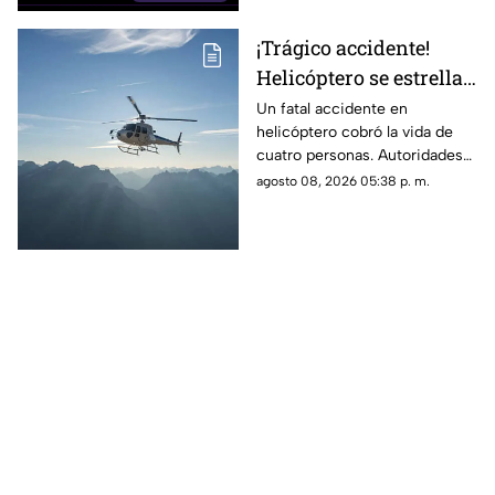
¡Trágico accidente!
Helicóptero se estrella
en zona boscosa y
Un fatal accidente en
helicóptero cobró la vida de
mueren cuatro
cuatro personas. Autoridades
personas
confirmaron que la aeronave
agosto 08, 2026 05:38 p. m.
se estrelló en una zona
boscosa.