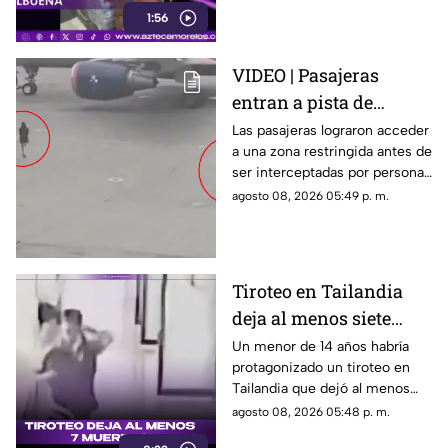
1:56
entregaron víveres en la zona.
VIDEO | Pasajeras
entran a pista de
aeropuerto tras perder
Las pasajeras lograron acceder
a una zona restringida antes de
su vuelo; autoridades
ser interceptadas por personal
logran detenerlas
del aeropuerto.
agosto 08, 2026 05:49 p. m.
Tiroteo en Tailandia
deja al menos siete
muertos
Un menor de 14 años habría
protagonizado un tiroteo en
Tailandia que dejó al menos
siete personas muertas, entre
agosto 08, 2026 05:48 p. m.
ellas sus abuelos y cinco