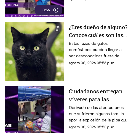
Cuernavaca
lesionada en la explosión de
0:56
gas en Cuernavaca.
¿Eres dueño de alguno?
Conoce cuáles son las
cinco razas más raras
Estas razas de gatos
domésticos pueden llegar a
de gatos domésticos en
ser desconocidas fuera de
todo el mundo
círculos especializados, y
agosto 08, 2026 05:56 p. m.
algunos de ellos enfrentan
desafíos para su preservación.
Ciudadanos entregan
víveres para las
familias afectadas por
Derivado de las afectaciones
que sufrieron algunas familia
la explosión de pipa en
spor la explosión de la pipa que
Cuernavaca
transportaba gas LP,
agosto 08, 2026 05:53 p. m.
ciudadanos de Cuernavaca