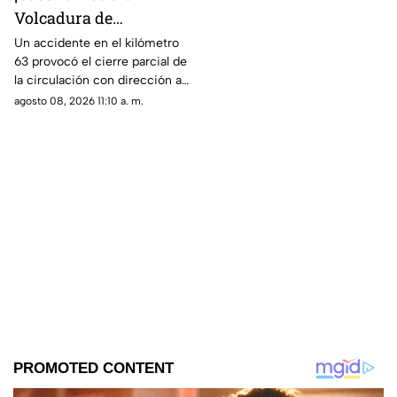
Volcadura de
camioneta provoca
Un accidente en el kilómetro
63 provocó el cierre parcial de
cierre parcial en la
la circulación con dirección a
México-Cuernavaca
la Ciudad de México.
agosto 08, 2026 11:10 a. m.