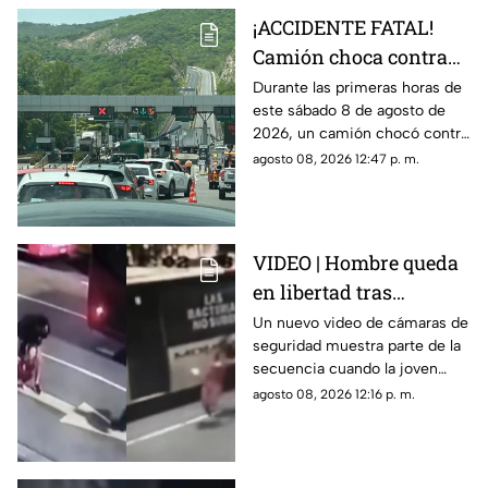
¡ACCIDENTE FATAL!
Camión choca contra
cabina de plaza de
Durante las primeras horas de
este sábado 8 de agosto de
cobro en la Autopista
2026, un camión chocó contra
del Sol HOY
una cabina de una plaza de
agosto 08, 2026 12:47 p. m.
cobro en la Autopista del Sol.
VIDEO | Hombre queda
en libertad tras
mantener cautiva a
Un nuevo video de cámaras de
seguridad muestra parte de la
joven; difunden
secuencia cuando la joven
momento en que
corre semidesnuda por la calle
agosto 08, 2026 12:16 p. m.
víctima escapa
intentando escapar.