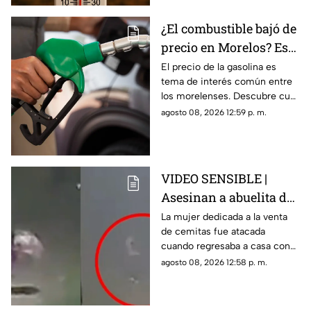
¿El combustible bajó de
precio en Morelos? Esto
cuesta llenar tu tanque
El precio de la gasolina es
tema de interés común entre
de gasolina HOY
los morelenses. Descubre cuál
su precio en Morelos durante
agosto 08, 2026 12:59 p. m.
hoy sábado 8 de agosto de
2026.
VIDEO SENSIBLE |
Asesinan a abuelita de
82 años por robarle 90
La mujer dedicada a la venta
de cemitas fue atacada
pesos; caso de doña
cuando regresaba a casa con
Dominga conmociona
el dinero de sus ventas.
agosto 08, 2026 12:58 p. m.
al país