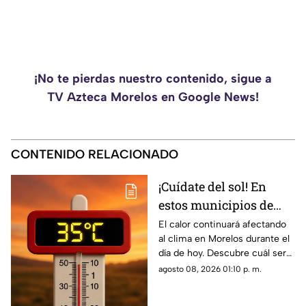
¡No te pierdas nuestro contenido, sigue a
TV Azteca Morelos en Google News!
CONTENIDO RELACIONADO
¡Cuídate del sol! En
estos municipios de
Morelos hará más calor
El calor continuará afectando
al clima en Morelos durante el
HOY
día de hoy. Descubre cuál será
la temperatura máxima hoy
agosto 08, 2026 01:10 p. m.
sábado 8 de agosto de 2026.