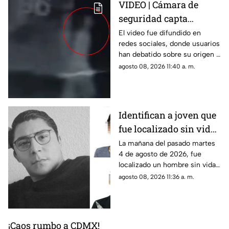
VIDEO | Cámara de
seguridad capta
IMPACTANTE
El video fue difundido en
redes sociales, donde usuarios
APARICIÓN fantasmal
han debatido sobre su origen y
en estacionamiento de
veracidad.
agosto 08, 2026 11:40 a. m.
residencial
Identifican a joven que
fue localizado sin vida
en Jiutepec; su
La mañana del pasado martes
4 de agosto de 2026, fue
hermana y cuñado
localizado un hombre sin vida
serían los presuntos
en Jiutepec. La víctima fue
agosto 08, 2026 11:36 a. m.
responsables del
identificada como Ángel
asesinato
Cabrera, joven desaparecido
en Cuernavaca.
¡Caos rumbo a CDMX!