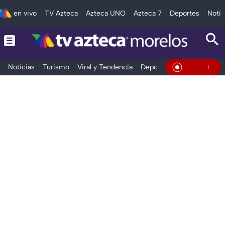
en vivo
TV Azteca
Azteca UNO
Azteca 7
Deportes
Notic
Noticias
Turismo
Viral y Tendencia
Deportes
Espectáculos
En Vivo