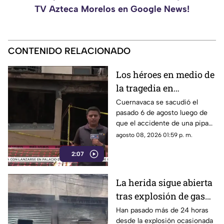
TV Azteca Morelos en Google News!
CONTENIDO RELACIONADO
Los héroes en medio de
la tragedia en
Cuernavaca
Cuernavaca se sacudió el
pasado 6 de agosto luego de
que el accidente de una pipa
provocara una explosión en la
agosto 08, 2026 01:59 p. m.
colonia Las Granjas.
2:07
La herida sigue abierta
tras explosión de gas
LP en Cuernavaca
Han pasado más de 24 horas
desde la explosión ocasionada