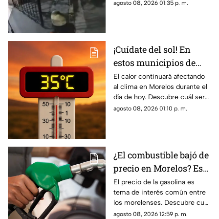
negocio.
agosto 08, 2026 01:35 p. m.
¡Cuídate del sol! En
estos municipios de
Morelos hará más calor
El calor continuará afectando
al clima en Morelos durante el
HOY
día de hoy. Descubre cuál será
la temperatura máxima hoy
agosto 08, 2026 01:10 p. m.
sábado 8 de agosto de 2026.
¿El combustible bajó de
precio en Morelos? Esto
cuesta llenar tu tanque
El precio de la gasolina es
tema de interés común entre
de gasolina HOY
los morelenses. Descubre cuál
su precio en Morelos durante
agosto 08, 2026 12:59 p. m.