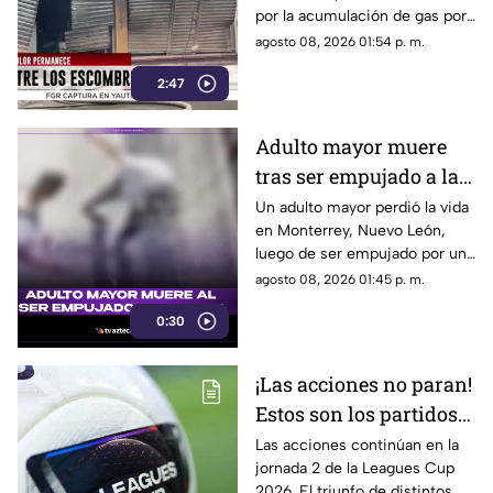
por la acumulación de gas por
fuga.
agosto 08, 2026 01:54 p. m.
2:47
Adulto mayor muere
tras ser empujado a la
calle
Un adulto mayor perdió la vida
en Monterrey, Nuevo León,
luego de ser empujado por un
sujeto hacia el arroyo
agosto 08, 2026 01:45 p. m.
vehicular.
0:30
¡Las acciones no paran!
Estos son los partidos
restantes de la jornada
Las acciones continúan en la
jornada 2 de la Leagues Cup
2 de la Leagues Cup
2026. El triunfo de distintos