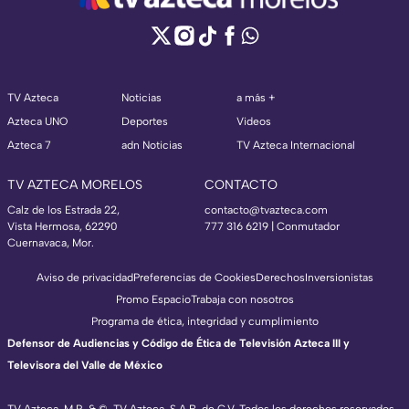
TV Azteca
Noticias
a más +
Azteca UNO
Deportes
Videos
Azteca 7
adn Noticias
TV Azteca Internacional
TV AZTECA MORELOS
CONTACTO
Calz de los Estrada 22,
contacto@tvazteca.com
Vista Hermosa, 62290
777 316 6219 | Conmutador
Cuernavaca, Mor.
Aviso de privacidad
Preferencias de Cookies
Derechos
Inversionistas
Promo Espacio
Trabaja con nosotros
Programa de ética, integridad y cumplimiento
Defensor de Audiencias y Código de Ética de Televisión Azteca III y
Televisora del Valle de México
TV Azteca, M.R. & ©, TV Azteca, S.A.B. de C.V. Todos los derechos reservados,