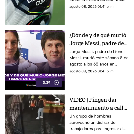
2026
equipos de la Liga MX podría
agosto 08, 2026 01:41 p. m.
apretar la parte alta de la tabla
de posiciones.
¿Dónde y de qué murió
Jorge Messi, padre de
Lionel Messi?
Jorge Messi, padre de Lionel
Messi, murió este sábado 8 de
agosto a los 68 años en
Rosario, Argentina.
agosto 08, 2026 01:41 p. m.
0:39
VIDEO | Fingen dar
mantenimiento a calle
para cometer
Un grupo de hombres
aprovechó un disfraz de
millonario robo en
trabajadores para ingresar al
restaurante