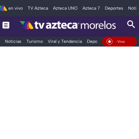
en vivo
TV Azteca
Azteca UNO
Azteca 7
Deportes
Notic
Noticias
Turismo
Viral y Tendencia
Deportes
Espectáculos
En Vivo