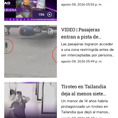
Cuernavaca
transportaba gas LP,
agosto 08, 2026 05:53 p. m.
ciudadanos de Cuernavaca
1:56
entregaron víveres en la zona.
VIDEO | Pasajeras
entran a pista de
aeropuerto tras perder
Las pasajeras lograron acceder
a una zona restringida antes de
su vuelo; autoridades
ser interceptadas por personal
logran detenerlas
del aeropuerto.
agosto 08, 2026 05:49 p. m.
Tiroteo en Tailandia
deja al menos siete
muertos
Un menor de 14 años habría
protagonizado un tiroteo en
Tailandia que dejó al menos
siete personas muertas, entre