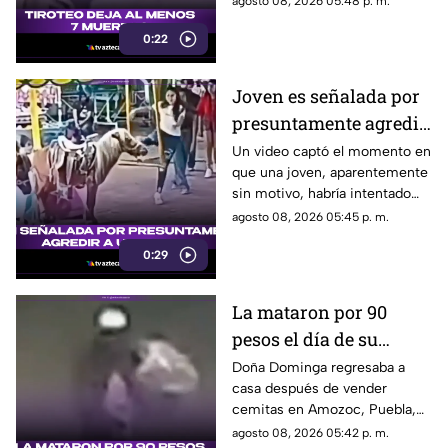
agosto 08, 2026 05:48 p. m.
ellas sus abuelos y cinco
0:22
personas en una escuela.
Joven es señalada por
presuntamente agredir
a un pony en feria de
Un video captó el momento en
que una joven, aparentemente
Pueblo Mágico
sin motivo, habría intentado
agredir a un pequeño pony.
agosto 08, 2026 05:45 p. m.
0:29
La mataron por 90
pesos el día de su
cumpleaños; Este es el
Doña Dominga regresaba a
casa después de vender
caso de Doña Dominga
cemitas en Amozoc, Puebla,
cuando presuntamente un
agosto 08, 2026 05:42 p. m.