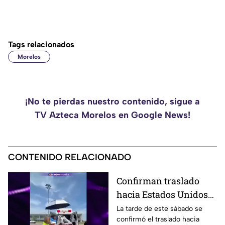
Tags relacionados
Morelos
¡No te pierdas nuestro contenido, sigue a
TV Azteca Morelos en Google News!
CONTENIDO RELACIONADO
Confirman traslado
hacia Estados Unidos
de menor que sufrió
La tarde de este sábado se
confirmó el traslado hacia
quemadura en la