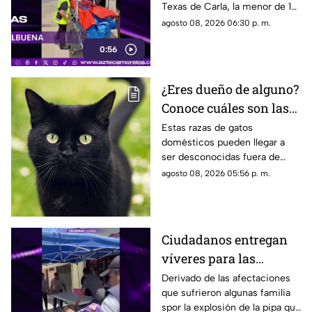
Texas de Carla, la menor de 15
explosión de gas LP en
años que resultó gravemente
agosto 08, 2026 06:30 p. m.
Cuernavaca
lesionada en la explosión de
0:56
gas en Cuernavaca.
¿Eres dueño de alguno?
Conoce cuáles son las
cinco razas más raras
Estas razas de gatos
domésticos pueden llegar a
de gatos domésticos en
ser desconocidas fuera de
todo el mundo
círculos especializados, y
agosto 08, 2026 05:56 p. m.
algunos de ellos enfrentan
desafíos para su preservación.
Ciudadanos entregan
víveres para las
familias afectadas por
Derivado de las afectaciones
que sufrieron algunas familia
la explosión de pipa en
spor la explosión de la pipa que