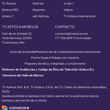
TV Azteca
Noticias
a más +
Azteca UNO
Deportes
Videos
Azteca 7
adn Noticias
TV Azteca Internacional
TV AZTECA MORELOS
CONTACTO
Calz de los Estrada 22,
contacto@tvazteca.com
Vista Hermosa, 62290
777 316 6219 | Conmutador
Cuernavaca, Mor.
Aviso de privacidad
Preferencias de Cookies
Derechos
Inversionistas
Promo Espacio
Trabaja con nosotros
Programa de ética, integridad y cumplimiento
Defensor de Audiencias y Código de Ética de Televisión Azteca III y
Televisora del Valle de México
TV Azteca, M.R. & ©, TV Azteca, S.A.B. de C.V. Todos los derechos reservados,
2025.
Queda prohibida la reproducción total o parcial sin la autorización previa,
expresa y por escrito de su titular.