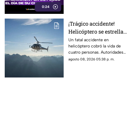
hombre la siguió para asaltarla.
0:24
¡Trágico accidente!
Helicóptero se estrella
en zona boscosa y
Un fatal accidente en
helicóptero cobró la vida de
mueren cuatro
cuatro personas. Autoridades
personas
confirmaron que la aeronave
agosto 08, 2026 05:38 p. m.
se estrelló en una zona
boscosa.