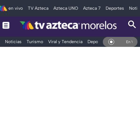
en vivo
TV Azteca
Azteca UNO
Azteca 7
Deportes
Notic
Noticias
Turismo
Viral y Tendencia
Deportes
Espectáculos
En Vivo