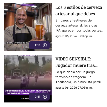
Los 5 estilos de cerveza
artesanal que debes
conocer
En bares y festivales de
cerveza artesanal, las siglas
IPA aparecen por todas partes.
Pero, ¿qué significa realmente
agosto 06, 2026 07:09 p. m.
y qué otras variedades existen
1:03
en el mundo?
VIDEO SENSIBLE:
Jugador muere tras
impacto de rayo
Lo que debía ser un juego
terminó en tragedia. En
durante partido
Thailandia, un futbolista perdió
la vida al ser alcanzado por un
agosto 06, 2026 07:05 p. m.
rayo en pleno partido
0:41