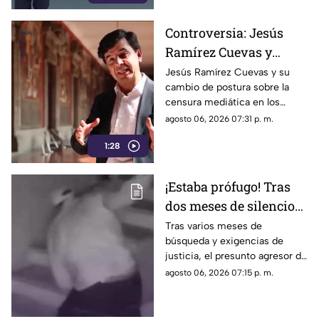
Controversia: Jesús
Ramírez Cuevas y
Censura a los Medios
Jesús Ramírez Cuevas y su
cambio de postura sobre la
de Comunicación
censura mediática en los
medios de comunicación.
agosto 06, 2026 07:31 p. m.
1:28
¡Estaba prófugo! Tras
dos meses de silencio
detuvieron a Jorge "N",
Tras varios meses de
búsqueda y exigencias de
agresor de Paula
justicia, el presunto agresor de
Paula Fajardo fue localizado y
agosto 06, 2026 07:15 p. m.
detenido en el estado de
Guerrero.