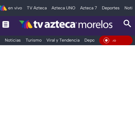
en vivo
TV Azteca
Azteca UNO
Azteca 7
Deportes
Notic
Noticias
Turismo
Viral y Tendencia
Deportes
Espectáculos
En Viv