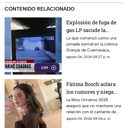
CONTENIDO RELACIONADO
Explosión de fuga de
gas LP sacude la
colonia Las Granjas
Lo que comenzó como una
jornada normal en la colonia
Granjas de Cuernavaca
terminó en una movilización
agosto 06, 2026 08:27 p. m.
de emergencia.
2:59
Fátima Bosch aclara
los rumores y niega
tener un romance con
La Miss Universo 2025
aseguró que no mantiene una
Natanael Cano
relación con el cantante de
corridos tumbados.
agosto 06, 2026 08:06 p. m.