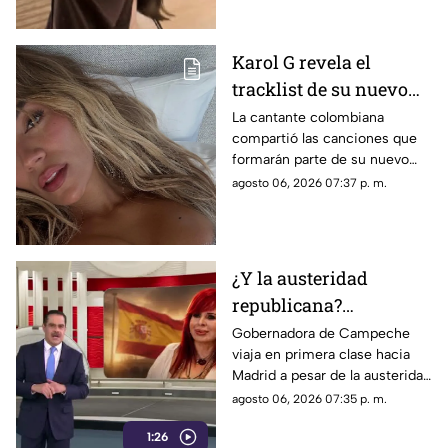
Karol G revela el
tracklist de su nuevo
álbum antes de su
La cantante colombiana
compartió las canciones que
lanzamiento; esta es la
formarán parte de su nuevo
lista completa
material de estudio,
agosto 06, 2026 07:37 p. m.
sorprendiendo con
colaboraciones
internacionales.
¿Y la austeridad
republicana?
Gobernadora Layda
Gobernadora de Campeche
viaja en primera clase hacia
Sansores viaja en
Madrid a pesar de la austeridad
primera clase hacia
republicana.
agosto 06, 2026 07:35 p. m.
Madrid
1:26