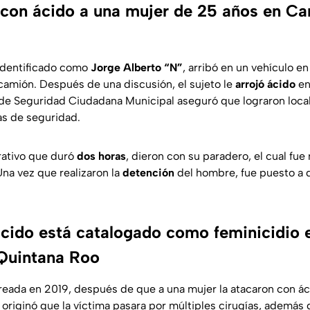
 con ácido a una mujer de 25 años en C
 identificado como
Jorge Alberto “N”
, arribó en un vehículo e
camión. Después de una discusión, el sujeto le
arrojó ácido
en
a de Seguridad Ciudadana Municipal aseguró que lograron locali
as de seguridad.
ativo que duró
dos horas
, dieron con su paradero, el cual fue
na vez que realizaron la
detención
del hombre, fue puesto a d
cido está catalogado como feminicidio 
 Quintana Roo
reada en 2019, después de que a una mujer la atacaron con á
 originó que la víctima pasara por múltiples cirugías, además