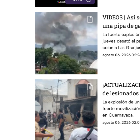
Cuautla existe ri
inundaciones repe
VIDEOS | Así s
una pipa de ga
Granjas, Cuer
La fuerte explosión
jueves desató el p
colonia Las Granja
agosto 06, 2026 02:2
¡ACTUALIZACI
de lesionados 
pipa de gas en
La explosión de un
fuerte movilizaci
en Cuernavaca.
agosto 06, 2026 02:0