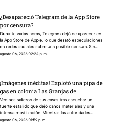
¿Desapareció Telegram de la App Store
por censura?
Durante varias horas, Telegram dejó de aparecer en
la App Store de Apple, lo que desató especulaciones
en redes sociales sobre una posible censura. Sin
embargo, Pavel Durov, fundador de la aplicación,
agosto 06, 2026 02:24 p. m.
aclaró que el retiro temporal se debió a un incidente
de ciberseguridad.
¡Imágenes inéditas! Explotó una pipa de
gas en colonia Las Granjas de
Cuernavaca
Vecinos salieron de sus casas tras escuchar un
fuerte estallido que dejó daños materiales y una
intensa movilización. Mientras las autoridades
investigan qué provocó la explosión, estas son las
agosto 06, 2026 01:59 p. m.
imágenes, las afectaciones y las rutas alternas para
evitar la zona.