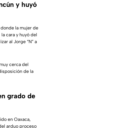
ancún y huyó
n donde la mujer de
 la cara y huyó del
zar al Jorge “N” a
 muy cerca del
isposición de la
en grado de
cido en Oaxaca,
 del arduo proceso