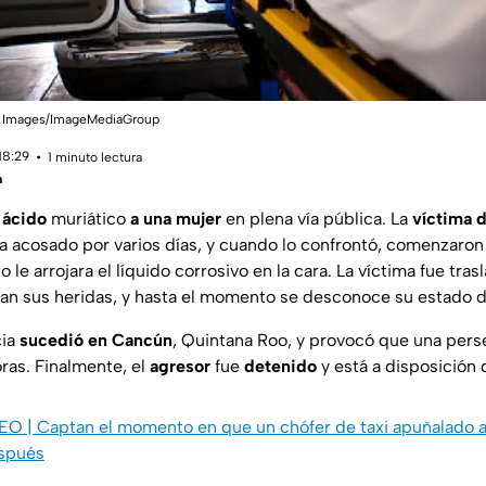
etty Images/ImageMediaGroup
18:29
1 minuto lectura
a
 ácido
muriático
a una mujer
en plena vía pública. La
víctima 
bía acosado por varios días, y cuando lo confrontó, comenzaro
o le arrojara el líquido corrosivo en la cara. La víctima fue tra
ran sus heridas, y hasta el momento se desconoce su estado d
cia
sucedió en Cancún
, Quintana Roo, y provocó que una pers
ras. Finalmente, el
agresor
fue
detenido
y está a disposición 
EO | Captan el momento en que un chófer de taxi apuñalado a
espués