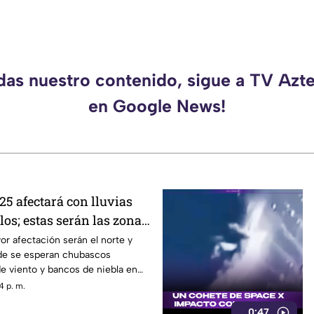
rdas nuestro contenido, sigue a TV Azt
en Google News!
25 afectará con lluvias
los; estas serán las zonas
as
r afectación serán el norte y
de se esperan chubascos
de viento y bancos de niebla en
En el sur y sureste habrá
4 p. m.
s con actividad eléctrica
0:47
as que en Cuernavaca, Jiutepec y