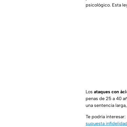
psicológico. Esta le
Los
ataques con ác
penas de 25 a 40 añ
una sentencia larga
Te podría interesar:
supuesta infidelida