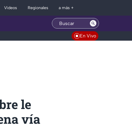
Regionales
Videos
a más +
En Vivo
bre le
ena vía