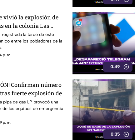
esgo de encharcamientos e
ntinas.
e vivió la explosión de
s en la colonia Las
navaca
 registrada la tarde de este
ánico entre los pobladores de la
s.
4 p. m.
0:49
ÓN! Confirman número
tras fuerte explosión de
 colonia Las Granjas
a pipa de gas LP provocó una
ón de los equipos de emergencia
9 p. m.
0:35