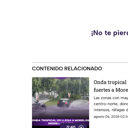
¡No te pie
CONTENIDO RELACIONADO
Onda tropical 
fuertes a More
y horas exact
Las zonas con mayo
centro-norte, don
intensos, ráfagas 
áreas montañosas. 
agosto 06, 2026 02:3
tormentas puntuale
0:40
constante, mientr