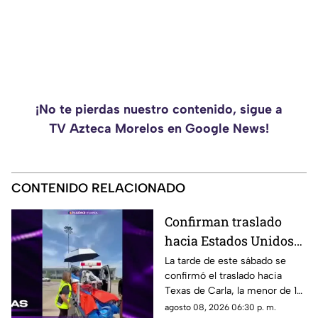
¡No te pierdas nuestro contenido, sigue a
TV Azteca Morelos en Google News!
CONTENIDO RELACIONADO
Confirman traslado
hacia Estados Unidos
de menor que sufrió
La tarde de este sábado se
confirmó el traslado hacia
quemadura en la
Texas de Carla, la menor de 15
explosión de gas LP en
años que resultó gravemente
agosto 08, 2026 06:30 p. m.
Cuernavaca