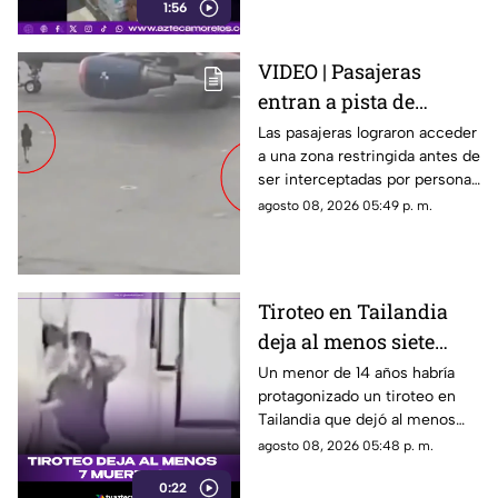
1:56
entregaron víveres en la zona.
VIDEO | Pasajeras
entran a pista de
aeropuerto tras perder
Las pasajeras lograron acceder
a una zona restringida antes de
su vuelo; autoridades
ser interceptadas por personal
logran detenerlas
del aeropuerto.
agosto 08, 2026 05:49 p. m.
Tiroteo en Tailandia
deja al menos siete
muertos
Un menor de 14 años habría
protagonizado un tiroteo en
Tailandia que dejó al menos
siete personas muertas, entre
agosto 08, 2026 05:48 p. m.
ellas sus abuelos y cinco
0:22
personas en una escuela.