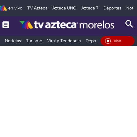
en vivo
TV Azteca
Azteca UNO
Azteca 7
Deportes
Notic
Noticias
Turismo
Viral y Tendencia
Deportes
Espectáculos
En Vivo