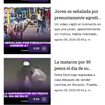
Joven es señalada por
presuntamente agredir
a un pony en feria de
Un video captó el momento en
que una joven, aparentemente
Pueblo Mágico
sin motivo, habría intentado
agredir a un pequeño pony.
agosto 08, 2026 05:45 p. m.
0:29
La mataron por 90
pesos el día de su
cumpleaños; Este es el
Doña Dominga regresaba a
casa después de vender
caso de Doña Dominga
cemitas en Amozoc, Puebla,
cuando presuntamente un
agosto 08, 2026 05:42 p. m.
hombre la siguió para asaltarla.
0:24