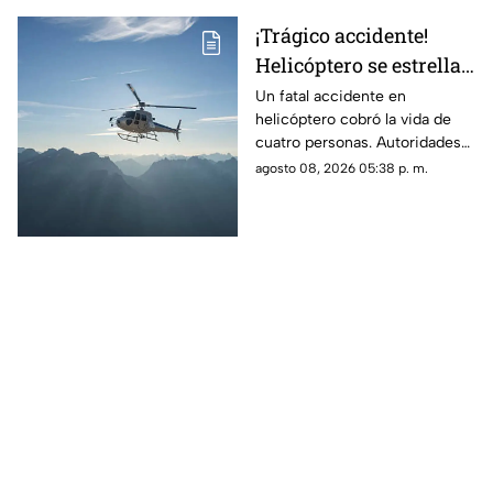
¡Trágico accidente!
Helicóptero se estrella
en zona boscosa y
Un fatal accidente en
helicóptero cobró la vida de
mueren cuatro
cuatro personas. Autoridades
personas
confirmaron que la aeronave
agosto 08, 2026 05:38 p. m.
se estrelló en una zona
boscosa.