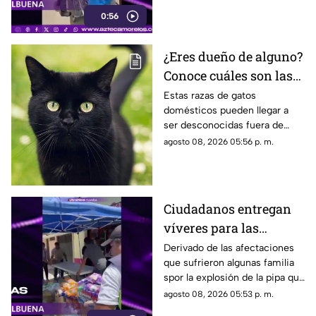
lesionada en la explosión de
0:56
gas en Cuernavaca.
¿Eres dueño de alguno?
Conoce cuáles son las
cinco razas más raras
Estas razas de gatos
domésticos pueden llegar a
de gatos domésticos en
ser desconocidas fuera de
todo el mundo
círculos especializados, y
agosto 08, 2026 05:56 p. m.
algunos de ellos enfrentan
desafíos para su preservación.
Ciudadanos entregan
víveres para las
familias afectadas por
Derivado de las afectaciones
que sufrieron algunas familia
la explosión de pipa en
spor la explosión de la pipa que
Cuernavaca
transportaba gas LP,
agosto 08, 2026 05:53 p. m.
ciudadanos de Cuernavaca