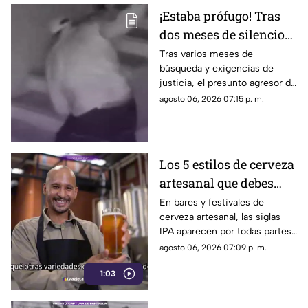
¡Estaba prófugo! Tras
dos meses de silencio
detuvieron a Jorge "N",
Tras varios meses de
búsqueda y exigencias de
agresor de Paula
justicia, el presunto agresor de
Paula Fajardo fue localizado y
agosto 06, 2026 07:15 p. m.
detenido en el estado de
Guerrero.
Los 5 estilos de cerveza
artesanal que debes
conocer
En bares y festivales de
cerveza artesanal, las siglas
IPA aparecen por todas partes.
Pero, ¿qué significa realmente
agosto 06, 2026 07:09 p. m.
y qué otras variedades existen
1:03
en el mundo?