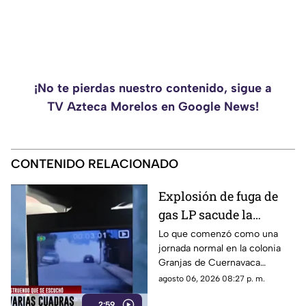
¡No te pierdas nuestro contenido, sigue a
TV Azteca Morelos en Google News!
CONTENIDO RELACIONADO
Explosión de fuga de
gas LP sacude la
colonia Las Granjas
Lo que comenzó como una
jornada normal en la colonia
Granjas de Cuernavaca
terminó en una movilización
agosto 06, 2026 08:27 p. m.
de emergencia.
2:59