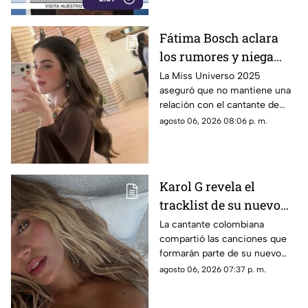
Fátima Bosch aclara
los rumores y niega
tener un romance con
La Miss Universo 2025
aseguró que no mantiene una
Natanael Cano
relación con el cantante de
corridos tumbados.
agosto 06, 2026 08:06 p. m.
Karol G revela el
tracklist de su nuevo
álbum antes de su
La cantante colombiana
compartió las canciones que
lanzamiento; esta es la
formarán parte de su nuevo
lista completa
material de estudio,
agosto 06, 2026 07:37 p. m.
sorprendiendo con
colaboraciones