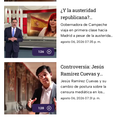
internacionales.
¿Y la austeridad
republicana?
Gobernadora Layda
Gobernadora de Campeche
viaja en primera clase hacia
Sansores viaja en
Madrid a pesar de la austeridad
primera clase hacia
republicana.
agosto 06, 2026 07:35 p. m.
Madrid
1:26
Controversia: Jesús
Ramírez Cuevas y
Censura a los Medios
Jesús Ramírez Cuevas y su
cambio de postura sobre la
de Comunicación
censura mediática en los
medios de comunicación.
agosto 06, 2026 07:31 p. m.
1:28