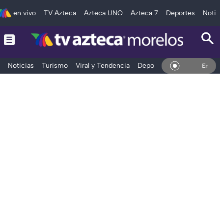
en vivo
TV Azteca
Azteca UNO
Azteca 7
Deportes
Notic
Noticias
Turismo
Viral y Tendencia
Deportes
Espectáculos
En Vivo