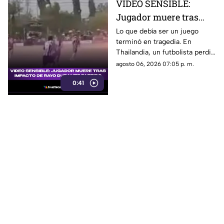
VIDEO SENSIBLE:
Jugador muere tras
impacto de rayo
Lo que debía ser un juego
terminó en tragedia. En
durante partido
Thailandia, un futbolista perdió
la vida al ser alcanzado por un
agosto 06, 2026 07:05 p. m.
rayo en pleno partido
0:41