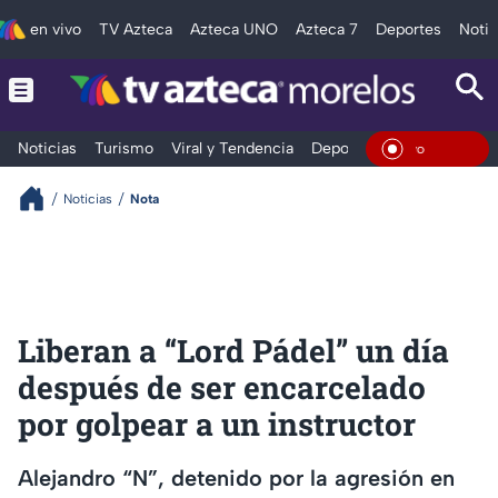
en vivo
TV Azteca
Azteca UNO
Azteca 7
Deportes
Notic
Noticias
Turismo
Viral y Tendencia
Deportes
Espectáculos
En Viv
Noticias
Nota
Liberan a “Lord Pádel” un día
después de ser encarcelado
por golpear a un instructor
Alejandro “N”, detenido por la agresión en