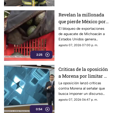
Revelan la millonada
que pierde México por
el bloqueo de Estados
El bloqueo de exportaciones
de aguacate de Michoacán a
Unidos al aguacate de
Estados Unidos genera
Michoacán
pérdidas millonarias.
agosto 07, 2026 07:00 p. m.
2:25
Críticas de la oposición
a Morena por limitar el
debate político
La oposición lanzó críticas
contra Morena al señalar que
busca imponer un discurso
único y limitar las voces que
agosto 07, 2026 06:47 p. m.
cuestionan a personajes
0:54
señalados por presuntos