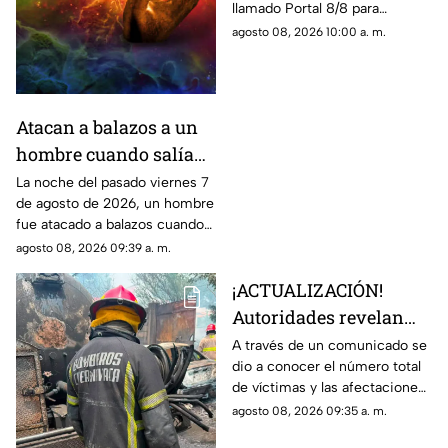
llamado Portal 8/8 para
reflexionar, pedir y establecer
agosto 08, 2026 10:00 a. m.
nuevas metas.
Atacan a balazos a un
hombre cuando salía
de una iglesia en
La noche del pasado viernes 7
de agosto de 2026, un hombre
Cuautla, ¿cuál es su
fue atacado a balazos cuando
estado de salud?
salía de una iglesia. Los hechos
agosto 08, 2026 09:39 a. m.
ocurrieron en el municipio de
¡ACTUALIZACIÓN!
Cuautla.
Autoridades revelan
nueva información tras
A través de un comunicado se
dio a conocer el número total
la explosión de la pipa
de víctimas y las afectaciones
de gas LP en
tras el siniestro.
agosto 08, 2026 09:35 a. m.
Cuernavaca