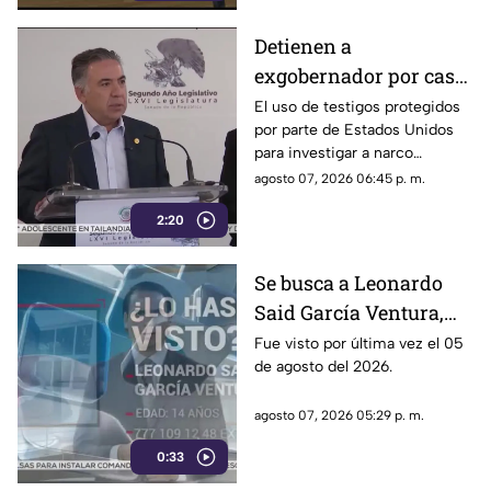
vínculos con la narcopolítica de
la 4T.
Detienen a
exgobernador por caso
Ayotzinapa y desaforan
El uso de testigos protegidos
por parte de Estados Unidos
a alcaldes
para investigar a narco
políticos ha sido cuestionado
agosto 07, 2026 06:45 p. m.
por la 4T. Sin embargo, este
2:20
método también ha colocado
bajo la lupa a funcionarios y
gobernadores de morena,
Se busca a Leonardo
entre ellos Rubén Rocha y
Said García Ventura,
Enrique Inzunza.
desaparecido en
Fue visto por última vez el 05
de agosto del 2026.
Cuernavaca
agosto 07, 2026 05:29 p. m.
0:33