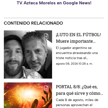
TV Azteca Morelos en Google News!
CONTENIDO RELACIONADO
¡LUTO EN EL FÚTBOL!
Muere importante
figura de la familia
El jugador argentino se
encuentra atravesando una
MESSI; así dieron a
triste noticia tras el
conocer la noticia
fallecimiento de su padre.
agosto 08, 2026 10:28 a. m.
PORTAL 8/8: ¿Qué es,
para qué sirve y cómo
manifestar
Cada 8 de agosto, miles de
personas aprovechan el
correctamente?