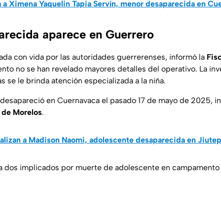
 a Ximena Yaquelin Tapia Servín, menor desaparecida en Cu
recida aparece en Guerrero
zada con vida por las autoridades guerrerenses, informó la
Fis
to no se han revelado mayores detalles del operativo. La inv
s se le brinda atención especializada a la niña.
 desapareció en Cuernavaca el pasado 17 de mayo de 2025, i
a de Morelos
.
alizan a Madison Naomi, adolescente desaparecida en Jiute
 a dos implicados por muerte de adolescente en campamento m