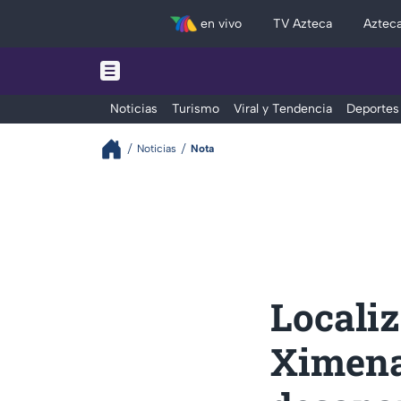
en vivo
TV Azteca
Aztec
Noticias
Turismo
Viral y Tendencia
Deportes
Noticias
Nota
Localiz
Ximena