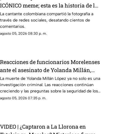
ICÓNICO meme; esta es la historia de la
fotografía
La cantante colombiana compartió la fotografía a
través de redes sociales, desatando cientos de
comentarios.
agosto 05, 2026 08:30 p. m.
Reacciones de funcionarios Morelenses
ante el asesinato de Yolanda Millán,
ayudante municipal de Tepetzingo
La muerte de Yolanda Millán López ya no solo es una
investigación criminal. Las reacciones continúan
creciendo y las preguntas sobre la seguridad de los
funcionarios municipales en Morelos son cada vez
agosto 05, 2026 07:35 p. m.
más fuertes. ¿Qué dijeron las autoridades y qué
sigue en el caso?
VIDEO | ¿Captaron a La Llorona en