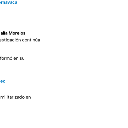
ernavaca
calía Morelos
,
estigación continúa
nformó en su
pec
ilitarizado en