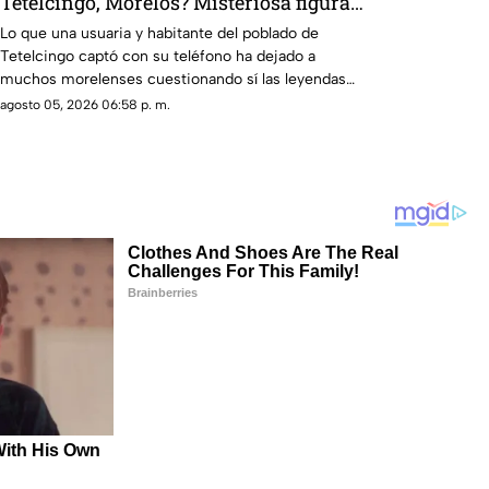
Tetelcingo, Morelos? Misteriosa figura y
lamentos en Tetelcingo, Morelos,
Lo que una usuaria y habitante del poblado de
Tetelcingo captó con su teléfono ha dejado a
estremecen las redes
muchos morelenses cuestionando sí las leyendas
que se han contado de generación en generación
agosto 05, 2026 06:58 p. m.
sobre la presencia de la llorona en la entidad, son
reales.