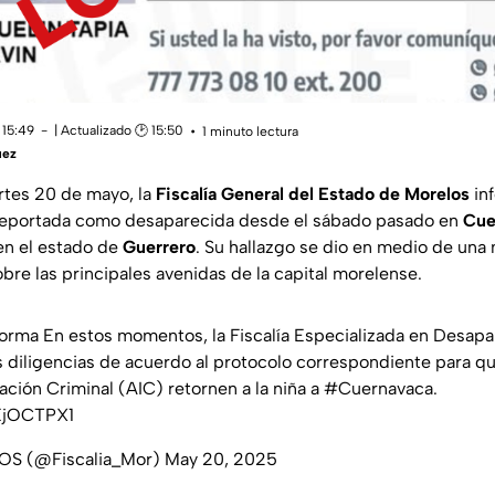
 15:49
| Actualizado 🕑 15:50
1 minuto lectura
uez
rtes 20 de mayo, la
Fiscalía General del Estado de Morelos
in
 reportada como desaparecida desde el sábado pasado en
Cue
 en el estado de
Guerrero
. Su hallazgo se dio en medio de una
obre las principales avenidas de la capital morelense.
forma
En estos momentos, la Fiscalía Especializada en Desapa
s diligencias de acuerdo al protocolo correspondiente para q
ación Criminal (AIC) retornen a la niña a
#Cuernavaca
.
DEjOCTPX1
OS (@Fiscalia_Mor)
May 20, 2025