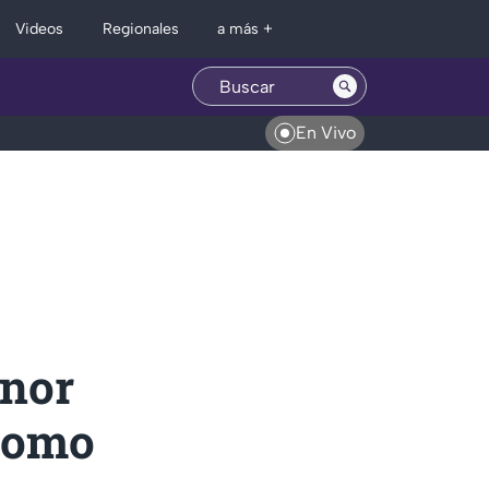
Regionales
Videos
a más +
En Vivo
enor
como