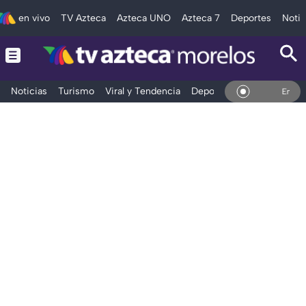
en vivo
TV Azteca
Azteca UNO
Azteca 7
Deportes
Notic
Noticias
Turismo
Viral y Tendencia
Deportes
Espectáculos
En Vivo