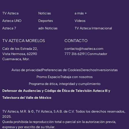
TV Azteca
Noticias
a más +
Azteca UNO
Deportes
Videos
Azteca 7
adn Noticias
TV Azteca Internacional
TV AZTECA MORELOS
CONTACTO
Calz de los Estrada 22,
contacto@tvazteca.com
Vista Hermosa, 62290
777 316 6219 | Conmutador
Cuernavaca, Mor.
Aviso de privacidad
Preferencias de Cookies
Derechos
Inversionistas
Promo Espacio
Trabaja con nosotros
Programa de ética, integridad y cumplimiento
Defensor de Audiencias y Código de Ética de Televisión Azteca III y
Televisora del Valle de México
TV Azteca, M.R. & ©, TV Azteca, S.A.B. de C.V. Todos los derechos reservados,
2025.
Queda prohibida la reproducción total o parcial sin la autorización previa,
expresa y por escrito de su titular.