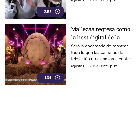
agosto 07, 2026 05:23 p. m.
credibilidad de TV
contrastarla con el informe.
Azteca
2:52
Mallezaa regresa como
la host digital de la
segunda temporada de
Será la encargada de mostrar
todo lo que las cámaras de
La Granja VIP
televisión no alcanzan a captar.
agosto 07, 2026 05:22 p. m.
1:34