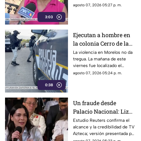
transporte público. Un mes,
agosto 07, 2026 05:27 p. m.
desde que la economía de los
3:03
morelenses se vio afectada y
los ciudadanos denunciaran su
incorfomidad por el mal trato
Ejecutan a hombre en
al interior de las unidades.
la colonia Cerro de la
Corona
La violencia en Morelos no da
tregua. La mañana de este
viernes fue localizado el
cuerpo de un hombre con
agosto 07, 2026 05:24 p. m.
impactos de arma de fuego
0:38
sobre la calle alianza nacional,
en la colonia cerro de la
corona, en Jiutepec.
Un fraude desde
Palacio Nacional: Liz
Vilchis intentó
Estudio Reuters confirma el
alcance y la credibilidad de TV
desvirtuar estudio de
Azteca; versión presentada por
Reuters sobre la
Liz Vilchis fue cuestionada al