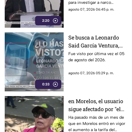
para investigar a narco
políticos ha sido cuestionado
agosto 07, 2026 06:45 p. m.
por la 4T. Sin embargo, este
2:20
método también ha colocado
bajo la lupa a funcionarios y
gobernadores de morena,
Se busca a Leonardo
entre ellos Rubén Rocha y
Said García Ventura,
Enrique Inzunza.
desaparecido en
Fue visto por última vez el 05
de agosto del 2026.
Cuernavaca
agosto 07, 2026 05:29 p. m.
0:33
en Morelos, el usuario
sigue afectado por "el
tarifazo"
Ha pasado más de un mes de
que en Morelos entró en vigor
el aumento a la tarifa del