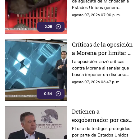
de aguacate de Michoacán a
Unidos al aguacate de
Estados Unidos genera
Michoacán
pérdidas millonarias.
agosto 07, 2026 07:00 p. m.
2:25
Críticas de la oposición
a Morena por limitar el
debate político
La oposición lanzó críticas
contra Morena al señalar que
busca imponer un discurso
único y limitar las voces que
agosto 07, 2026 06:47 p. m.
cuestionan a personajes
0:54
señalados por presuntos
vínculos con la narcopolítica de
la 4T.
Detienen a
exgobernador por caso
Ayotzinapa y desaforan
El uso de testigos protegidos
por parte de Estados Unidos
a alcaldes