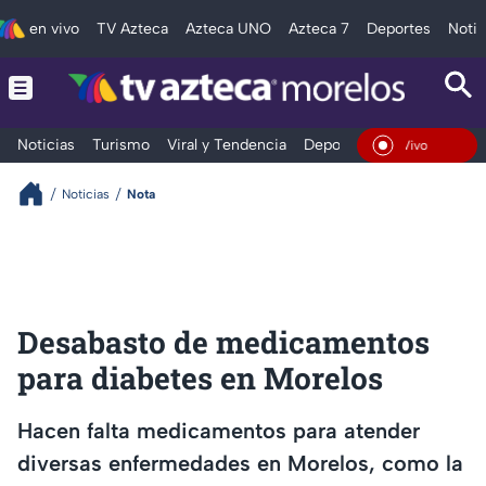
en vivo
TV Azteca
Azteca UNO
Azteca 7
Deportes
Notic
Noticias
Turismo
Viral y Tendencia
Deportes
Espectáculos
En Vivo
Noticias
Nota
Desabasto de medicamentos
para diabetes en Morelos
Hacen falta medicamentos para atender
diversas enfermedades en Morelos, como la