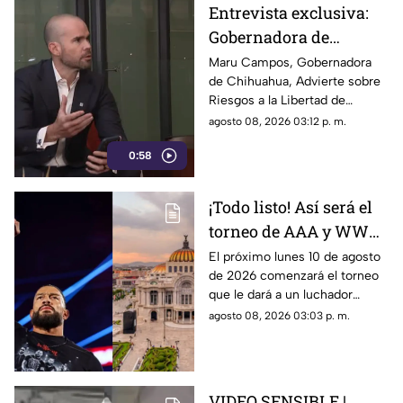
Entrevista exclusiva:
Gobernadora de
Chihuahua advierte
Maru Campos, Gobernadora
de Chihuahua, Advierte sobre
sobre riesgos a la
Riesgos a la Libertad de
libertad de expresión
Expresión.
agosto 08, 2026 03:12 p. m.
0:58
¡Todo listo! Así será el
torneo de AAA y WWE
para ser el
El próximo lunes 10 de agosto
de 2026 comenzará el torneo
contendiente número 1
que le dará a un luchador
por el cinturón de
mexicano la oportunidad de
agosto 08, 2026 03:03 p. m.
Roman Reigns en
retar a Roman Reigns por su
CDMX
título en WWE Raw de CDMX.
VIDEO SENSIBLE |