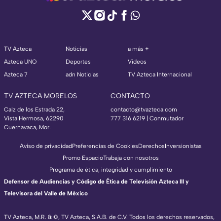
TV Azteca
Noticias
a más +
Azteca UNO
Deportes
Videos
Azteca 7
adn Noticias
TV Azteca Internacional
TV AZTECA MORELOS
CONTACTO
Calz de los Estrada 22,
contacto@tvazteca.com
Vista Hermosa, 62290
777 316 6219 | Conmutador
Cuernavaca, Mor.
Aviso de privacidad
Preferencias de Cookies
Derechos
Inversionistas
Promo Espacio
Trabaja con nosotros
Programa de ética, integridad y cumplimiento
Defensor de Audiencias y Código de Ética de Televisión Azteca III y
Televisora del Valle de México
TV Azteca, M.R. & ©, TV Azteca, S.A.B. de C.V. Todos los derechos reservados,