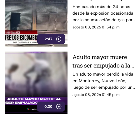
LP en Cuernavaca
Han pasado más de 24 horas
desde la explosión ocasionada
por la acumulación de gas por
fuga.
agosto 08, 2026 01:54 p. m.
2:47
Adulto mayor muere
tras ser empujado a la
calle
Un adulto mayor perdió la vida
en Monterrey, Nuevo León,
luego de ser empujado por un
sujeto hacia el arroyo
agosto 08, 2026 01:45 p. m.
vehicular.
0:30