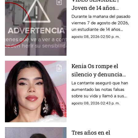
Joven de 14 años
realiza un tiroteo
Durante la mañana del pasado
viernes 7 de agosto de 2026,
dentro de una escuela;
un estudiante de 14 años
Reportan nueve
realizó un tirpteo dentro de
agosto 08, 2026 02:50 p. m.
fallecidos, entre ellos
una escuela. Suman nueve
sus abuelos
personas fallecidas.
Kenia Os rompe el
silencio y denuncia
campaña de
La cantante aseguró que han
aumentado las notas falsas
desprestigio; pide a sus
sobre su vida y llamó a sus
fans no caer en
seguidores a no alimentar la
agosto 08, 2026 02:43 p. m.
provocaciones
polémica.
Tres años en el