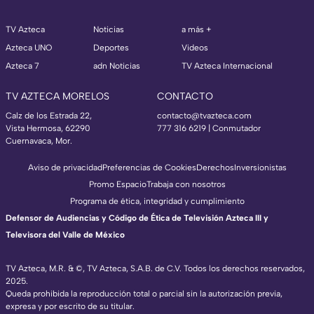
TV Azteca
Noticias
a más +
Azteca UNO
Deportes
Videos
Azteca 7
adn Noticias
TV Azteca Internacional
TV AZTECA MORELOS
CONTACTO
Calz de los Estrada 22,
contacto@tvazteca.com
Vista Hermosa, 62290
777 316 6219 | Conmutador
Cuernavaca, Mor.
Aviso de privacidad
Preferencias de Cookies
Derechos
Inversionistas
Promo Espacio
Trabaja con nosotros
Programa de ética, integridad y cumplimiento
Defensor de Audiencias y Código de Ética de Televisión Azteca III y
Televisora del Valle de México
TV Azteca, M.R. & ©, TV Azteca, S.A.B. de C.V. Todos los derechos reservados,
2025.
Queda prohibida la reproducción total o parcial sin la autorización previa,
expresa y por escrito de su titular.