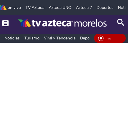
en vivo
TV Azteca
Azteca UNO
Azteca 7
Deportes
Notic
Noticias
Turismo
Viral y Tendencia
Deportes
Espectáculos
En Vivo