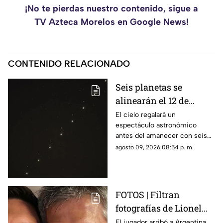
¡No te pierdas nuestro contenido, sigue a
TV Azteca Morelos en Google News!
CONTENIDO RELACIONADO
Seis planetas se
alinearán el 12 de
agosto: así podrás
El cielo regalará un
espectáculo astronómico
observar el fenómeno
antes del amanecer con seis
desde Morelos
planetas visibles desde
agosto 09, 2026 08:54 p. m.
distintos puntos de México,
incluida la entidad morelense.
FOTOS | Filtran
fotografías de Lionel
Messi y su familia en el
El jugador arribó a Argentina