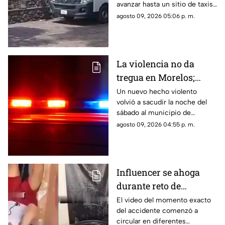
avanzar hasta un sitio de taxis
donde solicitó ayuda.
agosto 09, 2026 05:06 p. m.
La violencia no da
tregua en Morelos;
ejecutan a un hombre
Un nuevo hecho violento
volvió a sacudir la noche del
en Jiutepec
sábado al municipio de
Jiutepec.
agosto 09, 2026 04:55 p. m.
Influencer se ahoga
durante reto de
transmisión en vivo;
El video del momento exacto
del accidente comenzó a
esto se sabe del caso
circular en diferentes