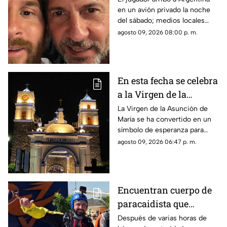
en un avión privado la noche
funeral de su papá
del sábado; medios locales
captaron su llegada.
agosto 09, 2026 08:00 p. m.
En esta fecha se celebra
a la Virgen de la
Asunción de María en
La Virgen de la Asunción de
María se ha convertido en un
Morelos
símbolo de esperanza para
miles de creyentes.
agosto 09, 2026 06:47 p. m.
Encuentran cuerpo de
paracaidista que
desapareció durante
Después de varias horas de