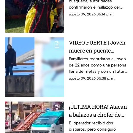
búsqueda, autoridades
actividad en Puente de
confirmaron el hallazgo del
Ixtla
deportista en la zona sur de
agosto 09, 2026 06:14 p. m.
Morelos.
VIDEO FUERTE | Joven
muere en puente
vehicular; pidió a su
Familiares recordaron al joven
de 22 años como una persona
mamá que cuidara de
llena de metas y con un futuro
su gatito
prometedor.
agosto 09, 2026 05:38 p. m.
¡ÚLTIMA HORA! Atacan
a balazos a chofer de
Ruta 13 en Oaxtepec
El operador recibió dos
disparos, pero consiguió