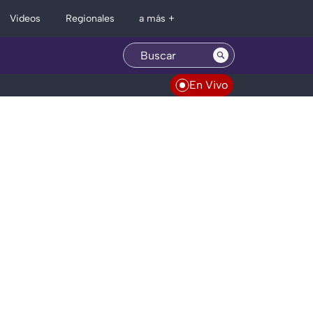
Regionales
Videos
a más +
En Vivo