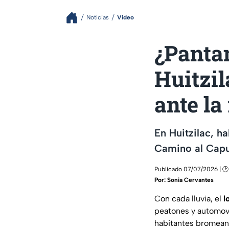
Noticias
Video
¿Pantan
Huitzil
ante la
En Huitzilac, h
Camino al Capul
Publicado 07/07/2026 | 🕑 
Por:
Sonia Cervantes
Con cada lluvia, el
l
peatones y automov
habitantes bromean 