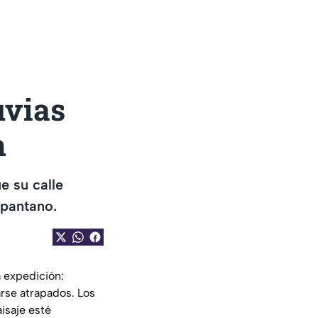
uvias
n
e su calle
 pantano.
a expedición:
rse atrapados. Los
isaje esté