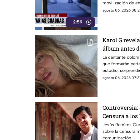
movilización de e
agosto 06, 2026 08:2
2:59
Karol G revela
álbum antes d
la lista compl
La cantante colom
que formarán part
estudio, sorprend
internacionales.
agosto 06, 2026 07:3
Controversia:
Censura a los
Jesús Ramírez Cue
sobre la censura 
comunicación.