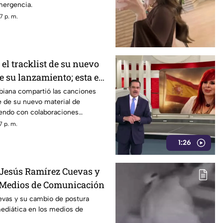
mergencia.
7 p. m.
 el tracklist de su nuevo
e su lanzamiento; esta es
eta
biana compartió las canciones
e de su nuevo material de
iendo con colaboraciones
7 p. m.
1:26
 Jesús Ramírez Cuevas y
 Medios de Comunicación
vas y su cambio de postura
mediática en los medios de