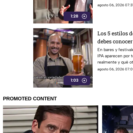
agosto 06, 2026 07:31
1:28
Los 5 estilos 
debes conocer
En bares y festival
IPA aparecen por t
realmente y qué ot
mundo?
agosto 06, 2026 07:0
1:03