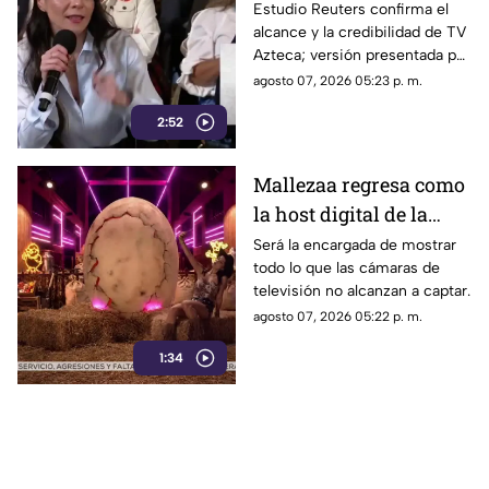
Vilchis intentó
Estudio Reuters confirma el
alcance y la credibilidad de TV
desvirtuar estudio de
Azteca; versión presentada por
Reuters sobre la
Liz Vilchis fue cuestionada al
agosto 07, 2026 05:23 p. m.
credibilidad de TV
contrastarla con el informe.
Azteca
2:52
Mallezaa regresa como
la host digital de la
segunda temporada de
Será la encargada de mostrar
todo lo que las cámaras de
La Granja VIP
televisión no alcanzan a captar.
agosto 07, 2026 05:22 p. m.
1:34