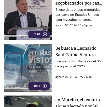
exgobernador por caso
Ayotzinapa y desaforan
El uso de testigos protegidos
por parte de Estados Unidos
a alcaldes
para investigar a narco
políticos ha sido cuestionado
agosto 07, 2026 06:45 p. m.
por la 4T. Sin embargo, este
2:20
método también ha colocado
bajo la lupa a funcionarios y
gobernadores de morena,
Se busca a Leonardo
entre ellos Rubén Rocha y
Said García Ventura,
Enrique Inzunza.
desaparecido en
Fue visto por última vez el 05
de agosto del 2026.
Cuernavaca
agosto 07, 2026 05:29 p. m.
0:33
en Morelos, el usuario
sigue afectado por "el