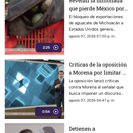
Revelan la millonada
que pierde México por
el bloqueo de Estados
El bloqueo de exportaciones
de aguacate de Michoacán a
Unidos al aguacate de
Estados Unidos genera
Michoacán
pérdidas millonarias.
agosto 07, 2026 07:00 p. m.
2:25
Críticas de la oposición
a Morena por limitar el
debate político
La oposición lanzó críticas
contra Morena al señalar que
busca imponer un discurso
único y limitar las voces que
agosto 07, 2026 06:47 p. m.
cuestionan a personajes
0:54
señalados por presuntos
vínculos con la narcopolítica de
la 4T.
Detienen a