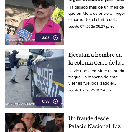
tarifazo"
Ha pasado más de un mes de
que en Morelos entró en vigor
el aumento a la tarifa del
transporte público. Un mes,
agosto 07, 2026 05:27 p. m.
desde que la economía de los
3:03
morelenses se vio afectada y
los ciudadanos denunciaran su
incorfomidad por el mal trato
Ejecutan a hombre en
al interior de las unidades.
la colonia Cerro de la
Corona
La violencia en Morelos no da
tregua. La mañana de este
viernes fue localizado el
cuerpo de un hombre con
agosto 07, 2026 05:24 p. m.
impactos de arma de fuego
0:38
sobre la calle alianza nacional,
en la colonia cerro de la
corona, en Jiutepec.
Un fraude desde
Palacio Nacional: Liz