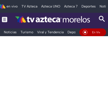
en vivo
TV Azteca
Azteca UNO
Azteca 7
Deportes
Notic
Noticias
Turismo
Viral y Tendencia
Deportes
Espectáculos
En Vivo