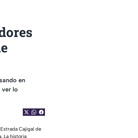
dores
ue
nsando en
 ver lo
e Estrada Cajigal de
. La historia