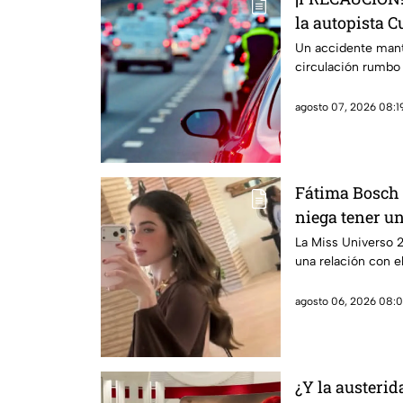
la autopista 
Un accidente mant
circulación rumbo
agosto 07, 2026 08:19
Fátima Bosch 
niega tener u
Cano
La Miss Universo 
una relación con e
agosto 06, 2026 08:0
¿Y la austeri