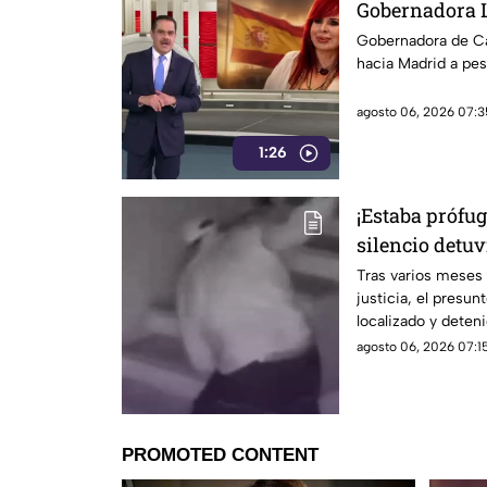
Gobernadora L
primera clase
Gobernadora de Ca
hacia Madrid a pes
agosto 06, 2026 07:3
1:26
¡Estaba prófug
silencio detuv
de Paula
Tras varios meses
justicia, el presun
localizado y deten
agosto 06, 2026 07:15