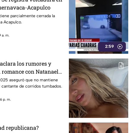
Cuernavaca-Acapulco
iene parcialmente cerrada la
 a Acapulco.
 a. m.
2:59
aclara los rumores y
n romance con Natanael
2025 aseguró que no mantiene
l cantante de corridos tumbados.
6 p. m.
dad republicana?