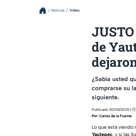
Noticias
Video
JUSTO 
de Yau
dejaro
¿Sabía usted q
comprarse su la
siguiente.
Publicado 30/05/2025 | 🕑
Por:
Carlos de la Fuente
Lo que está viendo 
Yautepec
, y si las 