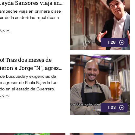
ayda Sansores viaja en
 hacia Madrid
mpeche viaja en primera clase
ar de la austeridad republicana.
5 p. m.
1:28
o! Tras dos meses de
ieron a Jorge "N", agresor
 de búsqueda y exigencias de
to agresor de Paula Fajardo fue
ido en el estado de Guerrero.
 p. m.
1:03