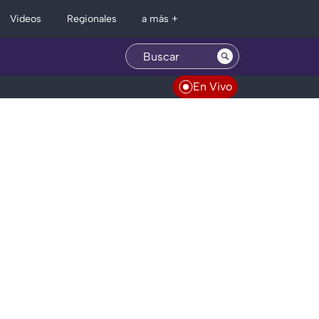
Regionales
Videos
a más +
En Vivo