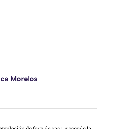
eca Morelos
Explosión de fuga de gas LP sacude la