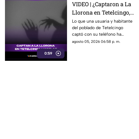
VIDEO | ¿Captaron a La
Llorona en Tetelcingo,
Morelos? Misteriosa
Lo que una usuaria y habitante
del poblado de Tetelcingo
figura y lamentos en
captó con su teléfono ha
Tetelcingo, Morelos,
dejado a muchos morelenses
agosto 05, 2026 06:58 p. m.
estremecen las redes
cuestionando sí las leyendas
0:59
que se han contado de
generación en generación
sobre la presencia de la llorona
en la entidad, son reales.