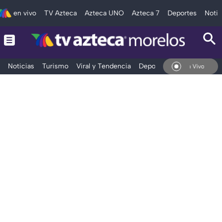
en vivo
TV Azteca
Azteca UNO
Azteca 7
Deportes
Notic
Noticias
Turismo
Viral y Tendencia
Deportes
Espectáculos
En Vivo