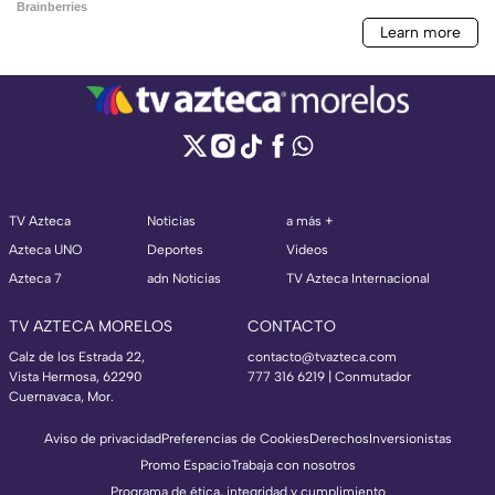
TV Azteca
Noticias
a más +
Azteca UNO
Deportes
Videos
Azteca 7
adn Noticias
TV Azteca Internacional
TV AZTECA MORELOS
CONTACTO
Calz de los Estrada 22,
contacto@tvazteca.com
Vista Hermosa, 62290
777 316 6219 | Conmutador
Cuernavaca, Mor.
Aviso de privacidad
Preferencias de Cookies
Derechos
Inversionistas
Promo Espacio
Trabaja con nosotros
Programa de ética, integridad y cumplimiento