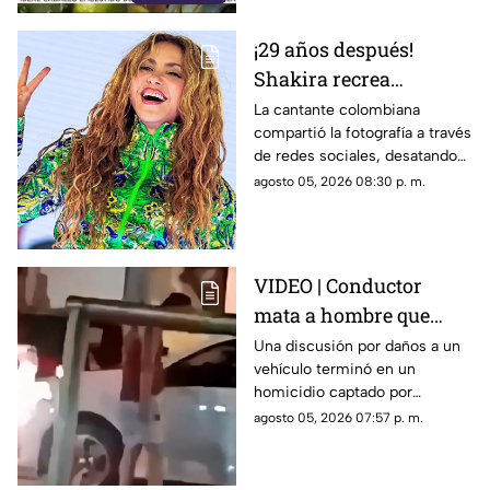
¡29 años después!
Shakira recrea
ICÓNICO meme; esta es
La cantante colombiana
compartió la fotografía a través
la historia de la
de redes sociales, desatando
fotografía
cientos de comentarios.
agosto 05, 2026 08:30 p. m.
VIDEO | Conductor
mata a hombre que
rompió su espejo
Una discusión por daños a un
vehículo terminó en un
retrovisor
homicidio captado por
testigos.
agosto 05, 2026 07:57 p. m.