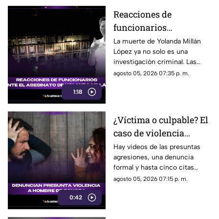
Reacciones de
funcionarios
Morelenses ante el
La muerte de Yolanda Millán
López ya no solo es una
asesinato de Yolanda
investigación criminal. Las
Millán, ayudante
reacciones continúan
agosto 05, 2026 07:35 p. m.
municipal de
creciendo y las preguntas
Tepetzingo
1:18
sobre la seguridad de los
funcionarios municipales en
Morelos son cada vez más
¿Víctima o culpable? El
fuertes. ¿Qué dijeron las
caso de violencia
autoridades y qué sigue en el
caso?
contra los hombres en
Hay videos de las presuntas
agresiones, una denuncia
Sonora que está
formal y hasta cinco citas
generando
psicológicas canceladas; aun
agosto 05, 2026 07:15 p. m.
conversación en redes
así, José asegura que la
sociales
0:42
justicia sigue sin llegar.