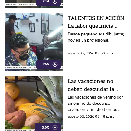
2:14
TALENTOS EN ACCIÓN:
La labor que inicia
desde la creatividad
Desde pequeño era dibujante;
hoy es un profesional.
agosto 05, 2026 08:50 p. m.
1:59
Las vacaciones no
deben descuidar la
alimentación infantil
Las vacaciones de verano son
sinónimo de descanso,
diversión y mucho tiempo
libre.
agosto 05, 2026 08:48 p. m.
3:05