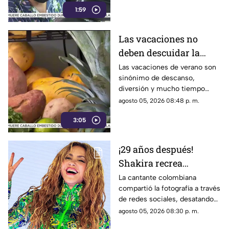
1:59
Las vacaciones no
deben descuidar la
alimentación infantil
Las vacaciones de verano son
sinónimo de descanso,
diversión y mucho tiempo
libre.
agosto 05, 2026 08:48 p. m.
3:05
¡29 años después!
Shakira recrea
ICÓNICO meme; esta es
La cantante colombiana
compartió la fotografía a través
la historia de la
de redes sociales, desatando
fotografía
cientos de comentarios.
agosto 05, 2026 08:30 p. m.