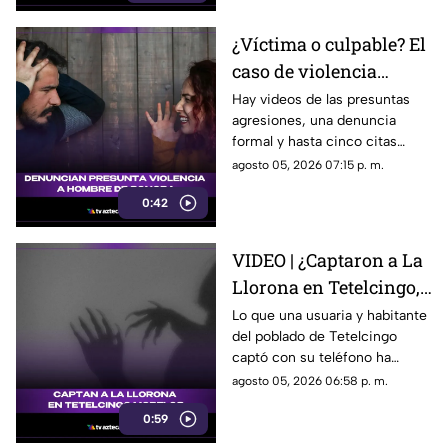
funcionarios municipales en
Morelos son cada vez más
¿Víctima o culpable? El
fuertes. ¿Qué dijeron las
caso de violencia
autoridades y qué sigue en el
caso?
contra los hombres en
Hay videos de las presuntas
agresiones, una denuncia
Sonora que está
formal y hasta cinco citas
generando
psicológicas canceladas; aun
agosto 05, 2026 07:15 p. m.
conversación en redes
así, José asegura que la
sociales
0:42
justicia sigue sin llegar.
VIDEO | ¿Captaron a La
Llorona en Tetelcingo,
Morelos? Misteriosa
Lo que una usuaria y habitante
del poblado de Tetelcingo
figura y lamentos en
captó con su teléfono ha
Tetelcingo, Morelos,
dejado a muchos morelenses
agosto 05, 2026 06:58 p. m.
estremecen las redes
cuestionando sí las leyendas
0:59
que se han contado de
generación en generación