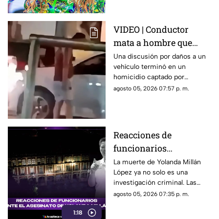
VIDEO | Conductor
mata a hombre que
rompió su espejo
Una discusión por daños a un
vehículo terminó en un
retrovisor
homicidio captado por
testigos.
agosto 05, 2026 07:57 p. m.
Reacciones de
funcionarios
Morelenses ante el
La muerte de Yolanda Millán
López ya no solo es una
asesinato de Yolanda
investigación criminal. Las
Millán, ayudante
reacciones continúan
agosto 05, 2026 07:35 p. m.
municipal de
creciendo y las preguntas
Tepetzingo
1:18
sobre la seguridad de los