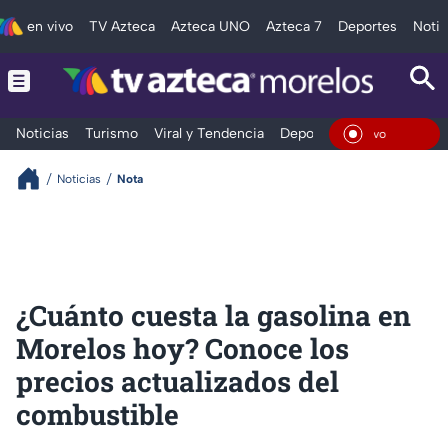
en vivo
TV Azteca
Azteca UNO
Azteca 7
Deportes
Notic
Noticias
Turismo
Viral y Tendencia
Deportes
Espectáculos
En Viv
Noticias
Nota
¿Cuánto cuesta la gasolina en
Morelos hoy? Conoce los
precios actualizados del
combustible