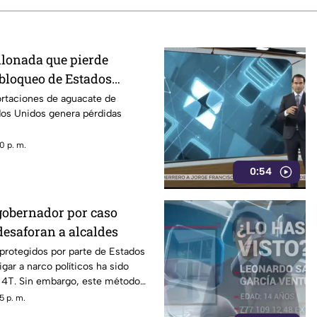
llonada que pierde
 bloqueo de Estados
acate de Michoacán
ortaciones de aguacate de
os Unidos genera pérdidas
0 p. m.
0:54
gobernador por caso
desaforan a alcaldes
 protegidos por parte de Estados
gar a narco políticos ha sido
a 4T. Sin embargo, este método
o bajo la lupa a funcionarios y
5 p. m.
orena, entre ellos Rubén Rocha y