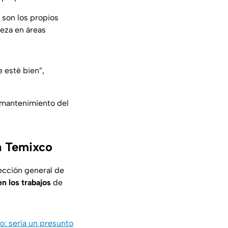
, son los propios
leza en áreas
e esté bien”,
 mantenimiento del
en Temixco
rección general de
n los trabajos
de
o: sería un presunto