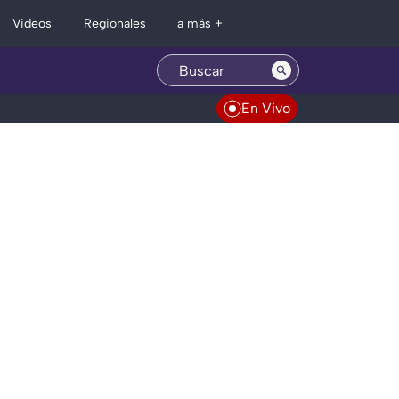
Regionales
Videos
a más +
En Vivo