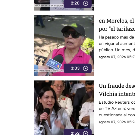
2:20
Enrique Inzunza.
en Morelos, el
por "el tarifaz
Ha pasado más de 
en vigor el aumento
público. Un mes, 
morelenses se vio 
agosto 07, 2026 05:2
denunciaran su inc
3:03
interior de las uni
Un fraude des
Vilchis intent
Reuters sobre 
Estudio Reuters co
de TV Azteca; vers
Azteca
cuestionada al con
agosto 07, 2026 05:2
2:52