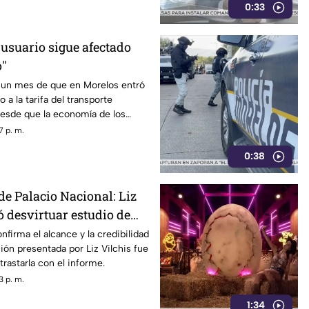
0:33
 usuario sigue afectado
o"
un mes de que en Morelos entró
 a la tarifa del transporte
desde que la economía de los
afectada y los ciudadanos
7 p. m.
orfomidad por el mal trato al
0:38
dades.
de Palacio Nacional: Liz
ó desvirtuar estudio de
la credibilidad de TV
nfirma el alcance y la credibilidad
ión presentada por Liz Vilchis fue
trastarla con el informe.
3 p. m.
1:34