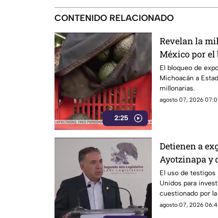
CONTENIDO RELACIONADO
Revelan la mi
México por el
Unidos al agu
El bloqueo de exp
Michoacán a Estad
millonarias.
agosto 07, 2026 07:0
2:25
Detienen a ex
Ayotzinapa y 
El uso de testigos
Unidos para investi
cuestionado por l
también ha colocad
agosto 07, 2026 06:4
gobernadores de m