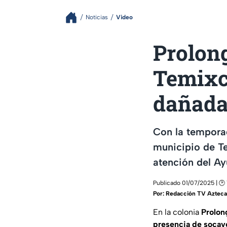
Noticias
Video
Prolon
Temixc
dañad
Con la temporad
municipio de Te
atención del A
Publicado 01/07/2025 | 🕑
Por:
Redacción TV Azteca
En la colonia
Prolon
presencia de socav