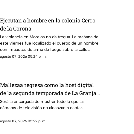
Ejecutan a hombre en la colonia Cerro
de la Corona
La violencia en Morelos no da tregua. La mañana de
este viernes fue localizado el cuerpo de un hombre
con impactos de arma de fuego sobre la calle
alianza nacional, en la colonia cerro de la corona, en
agosto 07, 2026 05:24 p. m.
Jiutepec.
Mallezaa regresa como la host digital
de la segunda temporada de La Granja
VIP
Será la encargada de mostrar todo lo que las
cámaras de televisión no alcanzan a captar.
agosto 07, 2026 05:22 p. m.