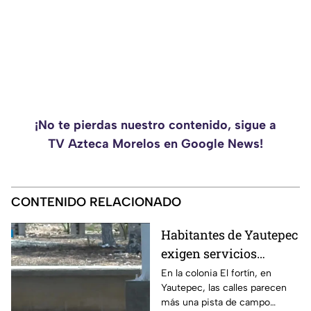
¡No te pierdas nuestro contenido, sigue a
TV Azteca Morelos en Google News!
CONTENIDO RELACIONADO
Habitantes de Yautepec
exigen servicios
públicos básicos en la
En la colonia El fortín, en
Yautepec, las calles parecen
colonia El Fortín
más una pista de campo