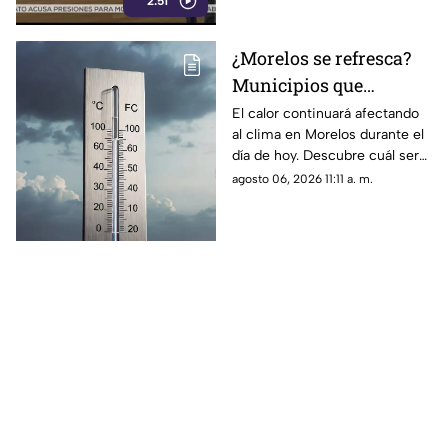
2:51
análisis en Casilla 27.
¿Morelos se refresca?
Municipios que
presentarán
El calor continuará afectando
al clima en Morelos durante el
disminución en su
día de hoy. Descubre cuál será
temperatura máxima
la temperatura máxima hoy
agosto 06, 2026 11:11 a. m.
HOY
jueves 6 de agosto de 2026.