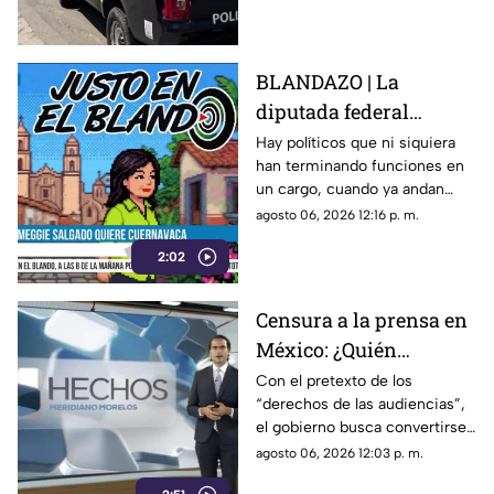
municipio de Tlayacapan.
BLANDAZO | La
diputada federal
Meggie Salgado ya
Hay políticos que ni siquiera
han terminando funciones en
anda en modo
un cargo, cuando ya andan
precampaña en
pensando en brincar al otro.
agosto 06, 2026 12:16 p. m.
Cuernavaca
Ese es el caso de Meggie
2:02
Salgado, la legisladora que
ahora quiere ser alcaldesa.
Censura a la prensa en
México: ¿Quién
sancionará las
Con el pretexto de los
“derechos de las audiencias”,
mentiras oficiales del
el gobierno busca convertirse
gobierno?
en el árbitro supremo de la
agosto 06, 2026 12:03 p. m.
verdad. No te pierdas el