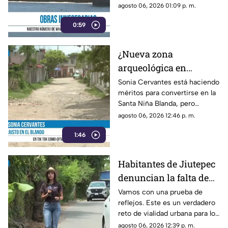
travieso que una vialidad.
agosto 06, 2026 01:09 p. m.
0:59
¿Nueva zona
arqueológica en
Tepoztlán? Vecinos de
Sonia Cervantes está haciendo
méritos para convertirse en la
la calle Halcones
Santa Niña Blanda, pero
sufren por la falta de
Tepoztlán le pone pruebas
agosto 06, 2026 12:46 p. m.
pavimentación
difíciles.
1:46
Habitantes de Jiutepec
denuncian la falta de
banquetas en la calle
Vamos con una prueba de
reflejos. Este es un verdadero
Analco
reto de vialidad urbana para los
automovilistas y peatones de
agosto 06, 2026 12:39 p. m.