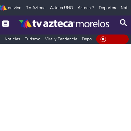
en vivo
TV Azteca
Azteca UNO
Azteca 7
Deportes
Notic
Noticias
Turismo
Viral y Tendencia
Deportes
Espectáculos
En Vivo