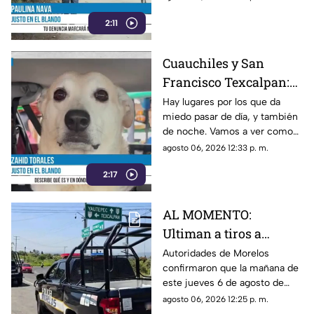
Jiutepec.
2:11
Cuauchiles y San
Francisco Texcalpan:
Dos colonias con
Hay lugares por los que da
miedo pasar de día, y también
muchos pendientes en
de noche. Vamos a ver como
Jiutepec
va la situación en Cuauchiles,
agosto 06, 2026 12:33 p. m.
una de las colonias más
2:17
pobladas de jiutepec.
AL MOMENTO:
Ultiman a tiros a
hombre en Tlayacapan
Autoridades de Morelos
confirmaron que la mañana de
HOY; Esto es lo que se
este jueves 6 de agosto de
sabe
2026, un hombre fue
agosto 06, 2026 12:25 p. m.
asesinado a balazos en el