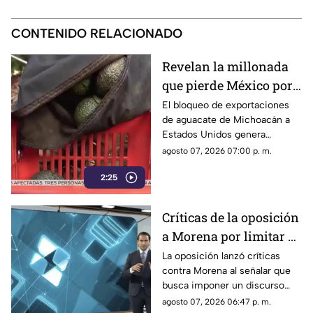
CONTENIDO RELACIONADO
Revelan la millonada
que pierde México por
el bloqueo de Estados
El bloqueo de exportaciones
de aguacate de Michoacán a
Unidos al aguacate de
Estados Unidos genera
Michoacán
pérdidas millonarias.
agosto 07, 2026 07:00 p. m.
2:25
Críticas de la oposición
a Morena por limitar el
debate político
La oposición lanzó críticas
contra Morena al señalar que
busca imponer un discurso
único y limitar las voces que
agosto 07, 2026 06:47 p. m.