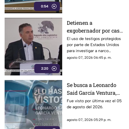
cuestionan a personajes
0:54
señalados por presuntos
vínculos con la narcopolítica de
la 4T.
Detienen a
exgobernador por caso
Ayotzinapa y desaforan
El uso de testigos protegidos
por parte de Estados Unidos
a alcaldes
para investigar a narco
políticos ha sido cuestionado
agosto 07, 2026 06:45 p. m.
por la 4T. Sin embargo, este
2:20
método también ha colocado
bajo la lupa a funcionarios y
gobernadores de morena,
Se busca a Leonardo
entre ellos Rubén Rocha y
Said García Ventura,
Enrique Inzunza.
desaparecido en
Fue visto por última vez el 05
de agosto del 2026.
Cuernavaca
agosto 07, 2026 05:29 p. m.