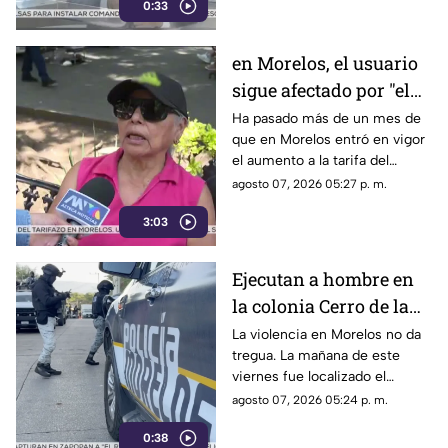
0:33
en Morelos, el usuario
sigue afectado por "el
tarifazo"
Ha pasado más de un mes de
que en Morelos entró en vigor
el aumento a la tarifa del
transporte público. Un mes,
agosto 07, 2026 05:27 p. m.
desde que la economía de los
3:03
morelenses se vio afectada y
los ciudadanos denunciaran su
incorfomidad por el mal trato
Ejecutan a hombre en
al interior de las unidades.
la colonia Cerro de la
Corona
La violencia en Morelos no da
tregua. La mañana de este
viernes fue localizado el
cuerpo de un hombre con
agosto 07, 2026 05:24 p. m.
impactos de arma de fuego
0:38
sobre la calle alianza nacional,