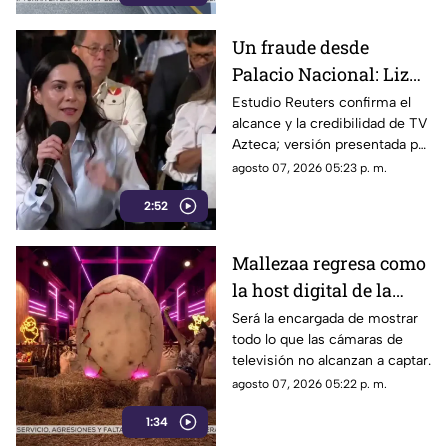
en la colonia cerro de la
corona, en Jiutepec.
Un fraude desde
Palacio Nacional: Liz
Vilchis intentó
Estudio Reuters confirma el
alcance y la credibilidad de TV
desvirtuar estudio de
Azteca; versión presentada por
Reuters sobre la
Liz Vilchis fue cuestionada al
agosto 07, 2026 05:23 p. m.
credibilidad de TV
contrastarla con el informe.
Azteca
2:52
Mallezaa regresa como
la host digital de la
segunda temporada de
Será la encargada de mostrar
todo lo que las cámaras de
La Granja VIP
televisión no alcanzan a captar.
agosto 07, 2026 05:22 p. m.
1:34