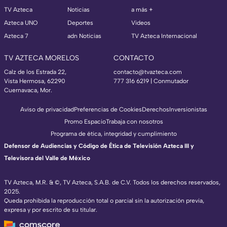
TV Azteca
Noticias
a más +
Azteca UNO
Deportes
Videos
Azteca 7
adn Noticias
TV Azteca Internacional
TV AZTECA MORELOS
CONTACTO
Calz de los Estrada 22,
contacto@tvazteca.com
Vista Hermosa, 62290
777 316 6219 | Conmutador
Cuernavaca, Mor.
Aviso de privacidad
Preferencias de Cookies
Derechos
Inversionistas
Promo Espacio
Trabaja con nosotros
Programa de ética, integridad y cumplimiento
Defensor de Audiencias y Código de Ética de Televisión Azteca III y
Televisora del Valle de México
TV Azteca, M.R. & ©, TV Azteca, S.A.B. de C.V. Todos los derechos reservados,
2025.
Queda prohibida la reproducción total o parcial sin la autorización previa,
expresa y por escrito de su titular.