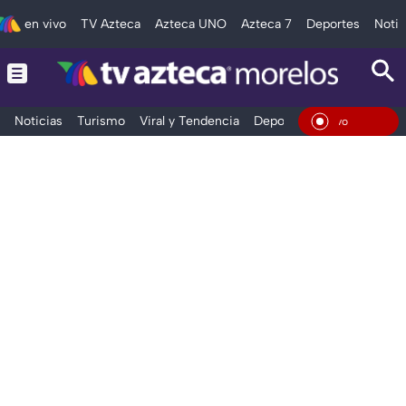
en vivo
TV Azteca
Azteca UNO
Azteca 7
Deportes
Notic
Noticias
Turismo
Viral y Tendencia
Deportes
Espectáculos
En Viv