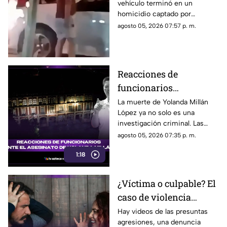
vehículo terminó en un
retrovisor
homicidio captado por
testigos.
agosto 05, 2026 07:57 p. m.
Reacciones de
funcionarios
Morelenses ante el
La muerte de Yolanda Millán
López ya no solo es una
asesinato de Yolanda
investigación criminal. Las
Millán, ayudante
reacciones continúan
agosto 05, 2026 07:35 p. m.
municipal de
creciendo y las preguntas
Tepetzingo
1:18
sobre la seguridad de los
funcionarios municipales en
Morelos son cada vez más
¿Víctima o culpable? El
fuertes. ¿Qué dijeron las
caso de violencia
autoridades y qué sigue en el
caso?
contra los hombres en
Hay videos de las presuntas
agresiones, una denuncia
Sonora que está