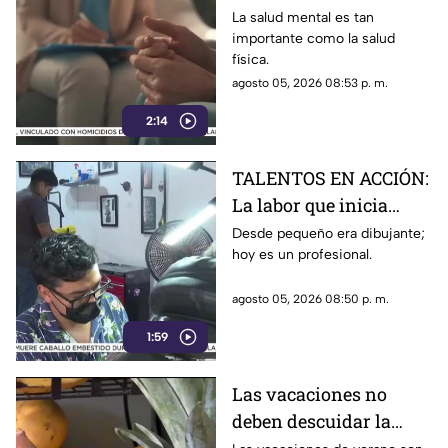
atención
La salud mental es tan
importante como la salud
física.
agosto 05, 2026 08:53 p. m.
2:14
TALENTOS EN ACCIÓN:
La labor que inicia
desde la creatividad
Desde pequeño era dibujante;
hoy es un profesional.
agosto 05, 2026 08:50 p. m.
1:59
Las vacaciones no
deben descuidar la