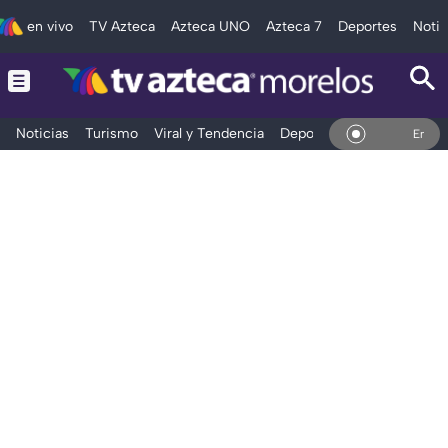
en vivo
TV Azteca
Azteca UNO
Azteca 7
Deportes
Notic
Noticias
Turismo
Viral y Tendencia
Deportes
Espectáculos
En Vivo