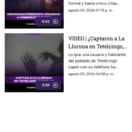
formal y hasta cinco citas
generando
psicológicas canceladas; aun
agosto 05, 2026 07:15 p. m.
conversación en redes
así, José asegura que la
sociales
0:42
justicia sigue sin llegar.
VIDEO | ¿Captaron a La
Llorona en Tetelcingo,
Morelos? Misteriosa
Lo que una usuaria y habitante
del poblado de Tetelcingo
figura y lamentos en
captó con su teléfono ha
Tetelcingo, Morelos,
dejado a muchos morelenses
agosto 05, 2026 06:58 p. m.
estremecen las redes
cuestionando sí las leyendas
0:59
que se han contado de
generación en generación
sobre la presencia de la llorona
en la entidad, son reales.