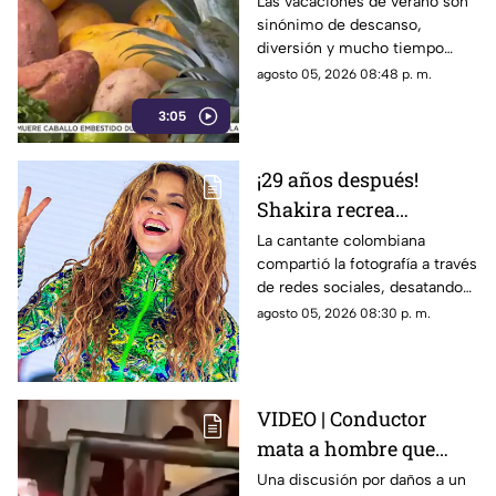
alimentación infantil
Las vacaciones de verano son
sinónimo de descanso,
diversión y mucho tiempo
libre.
agosto 05, 2026 08:48 p. m.
3:05
¡29 años después!
Shakira recrea
ICÓNICO meme; esta es
La cantante colombiana
compartió la fotografía a través
la historia de la
de redes sociales, desatando
fotografía
cientos de comentarios.
agosto 05, 2026 08:30 p. m.
VIDEO | Conductor
mata a hombre que
rompió su espejo
Una discusión por daños a un