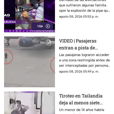
que sufrieron algunas familia
la explosión de pipa en
spor la explosión de la pipa que
Cuernavaca
transportaba gas LP,
agosto 08, 2026 05:53 p. m.
ciudadanos de Cuernavaca
1:56
entregaron víveres en la zona.
VIDEO | Pasajeras
entran a pista de
aeropuerto tras perder
Las pasajeras lograron acceder
a una zona restringida antes de
su vuelo; autoridades
ser interceptadas por personal
logran detenerlas
del aeropuerto.
agosto 08, 2026 05:49 p. m.
Tiroteo en Tailandia
deja al menos siete
muertos
Un menor de 14 años habría