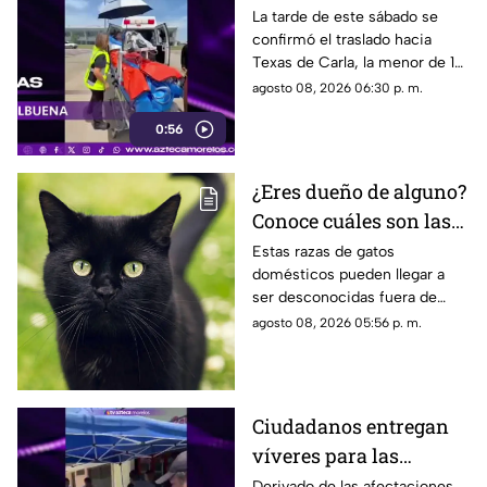
de menor que sufrió
La tarde de este sábado se
confirmó el traslado hacia
quemadura en la
Texas de Carla, la menor de 15
explosión de gas LP en
años que resultó gravemente
agosto 08, 2026 06:30 p. m.
Cuernavaca
lesionada en la explosión de
0:56
gas en Cuernavaca.
¿Eres dueño de alguno?
Conoce cuáles son las
cinco razas más raras
Estas razas de gatos
domésticos pueden llegar a
de gatos domésticos en
ser desconocidas fuera de
todo el mundo
círculos especializados, y
agosto 08, 2026 05:56 p. m.
algunos de ellos enfrentan
desafíos para su preservación.
Ciudadanos entregan
víveres para las
familias afectadas por
Derivado de las afectaciones