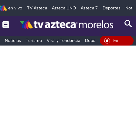
en vivo
TV Azteca
Azteca UNO
Azteca 7
Deportes
Notic
Noticias
Turismo
Viral y Tendencia
Deportes
Espectáculos
En Vivo