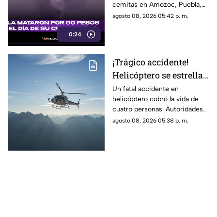
cemitas en Amozoc, Puebla,
cuando presuntamente un
agosto 08, 2026 05:42 p. m.
hombre la siguió para asaltarla.
0:24
¡Trágico accidente!
Helicóptero se estrella
en zona boscosa y
Un fatal accidente en
helicóptero cobró la vida de
mueren cuatro
cuatro personas. Autoridades
personas
confirmaron que la aeronave
agosto 08, 2026 05:38 p. m.
se estrelló en una zona
boscosa.