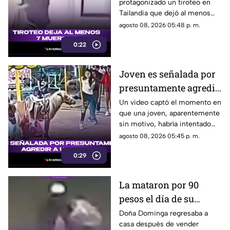
protagonizado un tiroteo en
Tailandia que dejó al menos
siete personas muertas, entre
agosto 08, 2026 05:48 p. m.
ellas sus abuelos y cinco
0:22
personas en una escuela.
Joven es señalada por
presuntamente agredir
a un pony en feria de
Un video captó el momento en
que una joven, aparentemente
Pueblo Mágico
sin motivo, habría intentado
agredir a un pequeño pony.
agosto 08, 2026 05:45 p. m.
0:29
La mataron por 90
pesos el día de su
cumpleaños; Este es el
Doña Dominga regresaba a
casa después de vender
caso de Doña Dominga