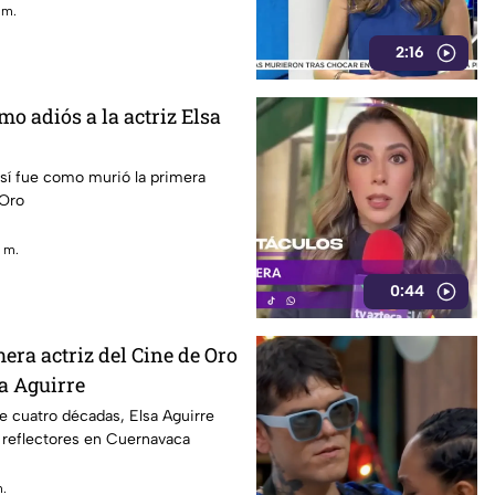
 m.
2:16
mo adiós a la actriz Elsa
así fue como murió la primera
 Oro
. m.
0:44
mera actriz del Cine de Oro
a Aguirre
 cuatro décadas, Elsa Aguirre
os reflectores en Cuernavaca
m.