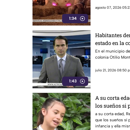
agosto 07, 2026 05:2
1:34
Habitantes de
estado en la c
En el municipio de
colonia Otilio Mon
julio 21, 2026 08:50 p
1:43
A su corta ed
los sueños si
infancia
a su corta edad, R
que los sueños sí
infancia y ella mi