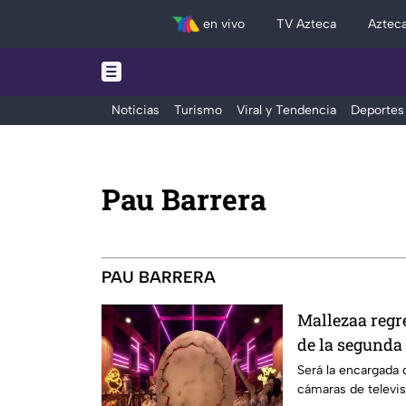
en vivo
TV Azteca
Aztec
Noticias
Turismo
Viral y Tendencia
Deportes
Pau Barrera
PAU BARRERA
Mallezaa regre
de la segunda
VIP
Será la encargada 
cámaras de televis