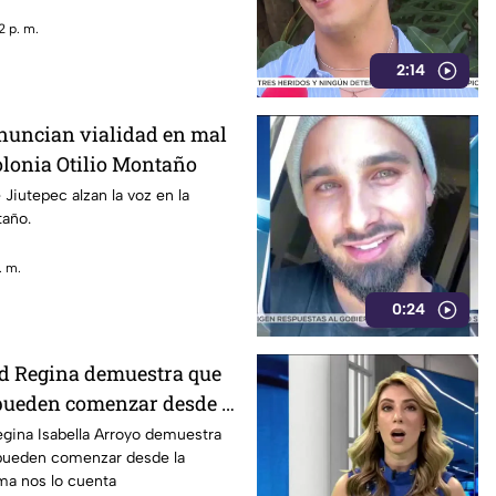
2 p. m.
2:14
nuncian vialidad en mal
olonia Otilio Montaño
 Jiutepec alzan la voz en la
taño.
. m.
0:24
ad Regina demuestra que
 pueden comenzar desde la
egina Isabella Arroyo demuestra
 pueden comenzar desde la
sma nos lo cuenta