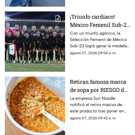
bala
violencia y herida de bala.
¡Triunfo cardíaco!
México Femenil Sub-23
vence en penales a
Con un triunfo agónico, la
Selección Femenil de México
Colombia en la final de
Sub-23 logró ganar la medalla
los Juegos
de oro en fútbol durante los
agosto 07, 2026 09:54 a. m.
Centroamericanos y del
Juegos Centroamericanos y
Caribe 2026
del Caribe 2026.
Retiran famosa marca
de sopa por RIESGO de
alergia; autoridades
La empresa Sun Noodle
notificó el retiro masivo de
piden no consumir el
este producto tras poner en
producto
riesgo a una parte de la
agosto 07, 2026 09:42 a. m.
población.