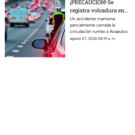
¡PRECAUCIÓN! Se
registra volcadura en
la autopista
Un accidente mantiene
parcialmente cerrada la
Cuernavaca-Acapulco
circulación rumbo a Acapulco.
agosto 07, 2026 08:19 a. m.