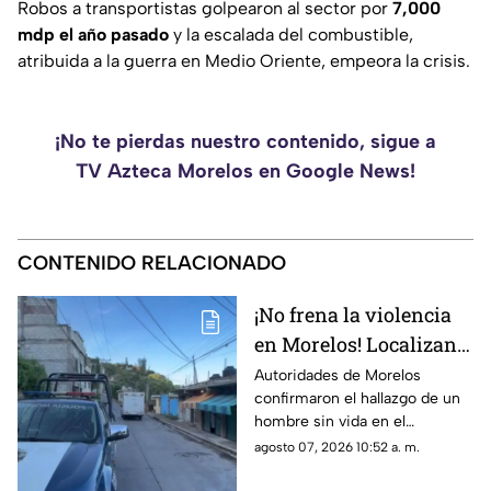
Robos a transportistas golpearon al sector por
7,000
mdp el año pasado
y la escalada del combustible,
atribuida a la guerra en Medio Oriente, empeora la crisis.
¡No te pierdas nuestro contenido, sigue a
TV Azteca Morelos en Google News!
CONTENIDO RELACIONADO
¡No frena la violencia
en Morelos! Localizan a
hombre sin vida en
Autoridades de Morelos
confirmaron el hallazgo de un
Jiutepec HOY;
hombre sin vida en el
Presentaba signos de
municipio de Jiutepec hoy
agosto 07, 2026 10:52 a. m.
violencia y herida de
viernes 7 de agosto de 2026.
Presentaba huellas de