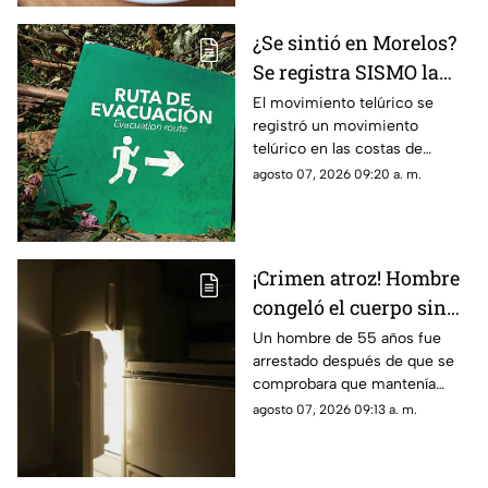
¿Se sintió en Morelos?
Se registra SISMO la
mañana de este viernes
El movimiento telúrico se
registró un movimiento
7 de agosto
telúrico en las costas de
Guerrero.
agosto 07, 2026 09:20 a. m.
¡Crimen atroz! Hombre
congeló el cuerpo sin
vida de su padre para
Un hombre de 55 años fue
arrestado después de que se
poder cobrar su
comprobara que mantenía
pensión; Lo hizo
congelado el cuerpo sin vida
agosto 07, 2026 09:13 a. m.
durante más de dos
de su padre para continuar
años
cobrando su pensión.