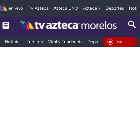
en vivo
TV Azteca
Azteca UNO
Azteca 7
Deportes
Notic
Noticias
Turismo
Viral y Tendencia
Deportes
Espectáculos
En Vivo