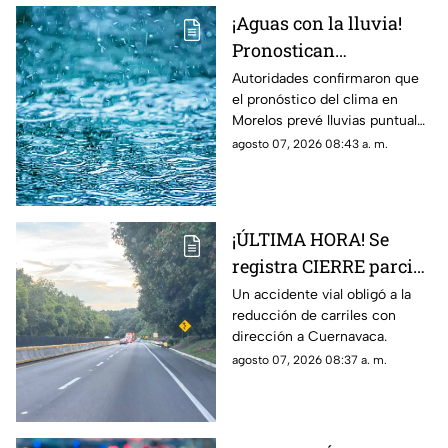
¡Aguas con la lluvia!
Pronostican
precipitaciones muy
Autoridades confirmaron que
el pronóstico del clima en
fuertes en Morelos
Morelos prevé lluvias puntuales
HOY; Lista de
muy fuertes de 50 a 75 mm
agosto 07, 2026 08:43 a. m.
municipios más
hoy viernes 7 de agosto de
afectados
2026.
¡ÚLTIMA HORA! Se
registra CIERRE parcial
en la autopista México-
Un accidente vial obligó a la
reducción de carriles con
Cuernavaca; esto pasó
dirección a Cuernavaca.
agosto 07, 2026 08:37 a. m.