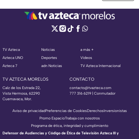
TV Azteca
Noticias
a más +
Azteca UNO
Deportes
Videos
Azteca 7
adn Noticias
TV Azteca Internacional
TV AZTECA MORELOS
CONTACTO
Calz de los Estrada 22,
contacto@tvazteca.com
Vista Hermosa, 62290
777 316 6219 | Conmutador
Cuernavaca, Mor.
Aviso de privacidad
Preferencias de Cookies
Derechos
Inversionistas
Promo Espacio
Trabaja con nosotros
Programa de ética, integridad y cumplimiento
Defensor de Audiencias y Código de Ética de Televisión Azteca III y