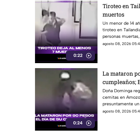
Tiroteo en Tai
muertos
Un menor de 14 añ
tiroteo en Tailand
personas muertas, 
personas en una e
agosto 08, 2026 05:4
0:22
La mataron por
cumpleaños; E
Dominga
Doña Dominga reg
cemitas en Amozo
presuntamente un h
agosto 08, 2026 05:4
0:24