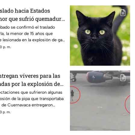
slado hacia Estados
nor que sufrió quemadura
n de gas LP en
ábado se confirmó el traslado
la, la menor de 15 años que
 lesionada en la explosión de gas
0 p. m.
tregan víveres para las
adas por la explosión de
navaca
ectaciones que sufrieron algunas
losión de la pipa que transportaba
s de Cuernavaca entregaron
3 p. m.