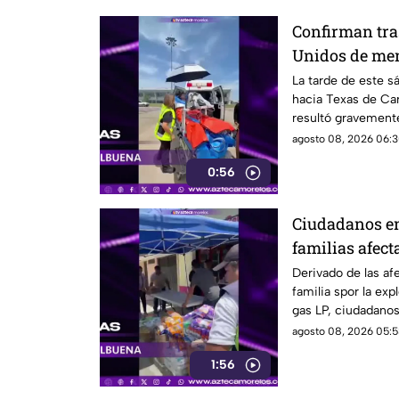
Confirman tra
Unidos de me
en la explosió
La tarde de este s
hacia Texas de Car
Cuernavaca
resultó gravemente
en Cuernavaca.
agosto 08, 2026 06:3
0:56
Ciudadanos en
familias afect
pipa en Cuer
Derivado de las af
familia spor la exp
gas LP, ciudadano
víveres en la zona.
agosto 08, 2026 05:5
1:56