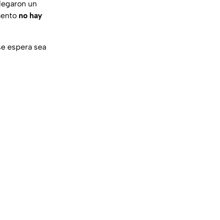
legaron un
mento
no hay
se espera sea