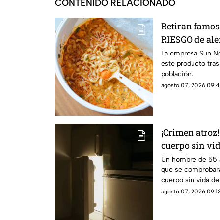
CONTENIDO RELACIONADO
Retiran famos
RIESGO de ale
no consumir e
La empresa Sun Noo
este producto tras
población.
agosto 07, 2026 09:4
¡Crimen atroz
cuerpo sin vi
cobrar su pen
Un hombre de 55 a
que se comprobara
de dos años
cuerpo sin vida de
cobrando su pensi
agosto 07, 2026 09:13