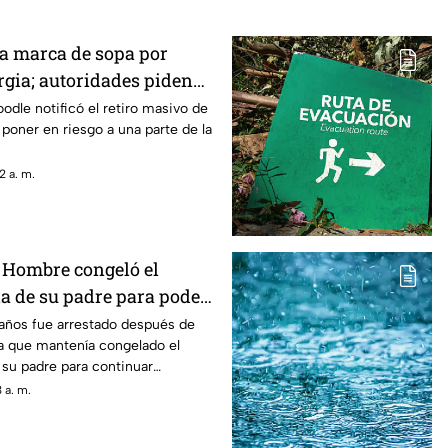
a marca de sopa por
rgia; autoridades piden
l producto
dle notificó el retiro masivo de
 poner en riesgo a una parte de la
2 a. m.
! Hombre congeló el
da de su padre para poder
sión; Lo hizo durante más
ños fue arrestado después de
 que mantenía congelado el
 su padre para continuar
ón.
 a. m.