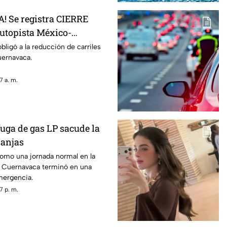
 Se registra CIERRE
autopista México-
sto pasó
bligó a la reducción de carriles
uernavaca.
7 a. m.
uga de gas LP sacude la
ranjas
mo una jornada normal en la
e Cuernavaca terminó en una
mergencia.
7 p. m.