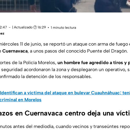
12:47
| Actualizado 🕑 16:29
1 minuto lectura
uez
ércoles 11 de junio, se reportó un ataque con arma de fuego en
de
Cuernavaca
, a unos pasos del conocido Puente del Dragón.
rtes de la Policía Morelos,
un hombre fue agredido a tiros y p
 seguridad acordonaron la zona y desplegaron un operativo, s
nfirmado la detención de los responsables.
Identifican a víctima del ataque en bulevar Cuauhnáhuac; ten
criminal en Morelos
azos en Cuernavaca centro deja una víct
inutos antes del mediodía, cuando vecinos y transeúntes rep