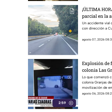
¡ÚLTIMA HORA!
parcial en la 
Cuernavaca; e
Un accidente vial o
con dirección a C
agosto 07, 2026 08:3
Explosión de f
colonia Las G
Lo que comenzó co
colonia Granjas d
movilización de e
agosto 06, 2026 08:2
2:59