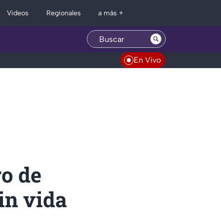
Regionales
Videos
a más +
En Vivo
o de
in vida