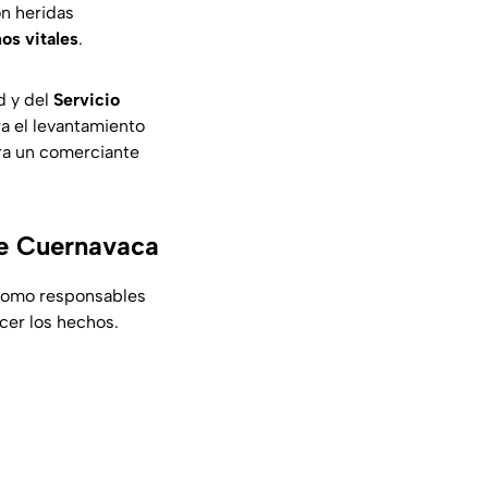
on heridas
os vitales
.
d y del
Servicio
ra el levantamiento
era un comerciante
 de Cuernavaca
 como responsables
ecer los hechos.