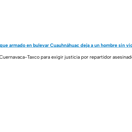
que armado en bulevar Cuauhnáhuac deja a un hombre sin vi
Cuernavaca-Taxco para exigir justicia por repartidor asesinad