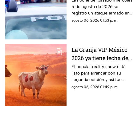
La noche del pasado miércoles
5 de agosto de 2026 se
lesionada durante
registró un ataque armado en
ataque armado en
el municipio de Jiutepec. El
agosto 06, 2026 01:53 p. m.
Jiutepec
saldo fue de una mujer
lesionada.
La Granja VIP México
2026 ya tiene fecha de
estreno; este es el
El popular reality show está
listo para arrancar con su
primer participante
segunda edición y así fue
confirmado
como anunciaron a su primer
agosto 06, 2026 01:49 p. m.
participante.