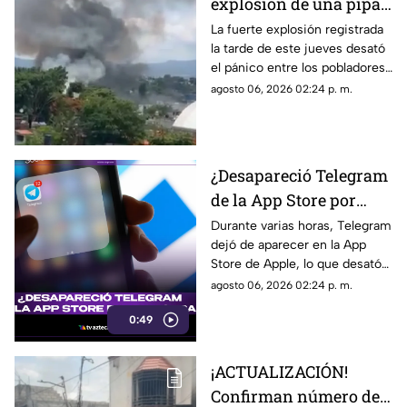
explosión de una pipa
de gas en la colonia Las
La fuerte explosión registrada
la tarde de este jueves desató
Granjas, Cuernavaca
el pánico entre los pobladores
de la colonia Las Granjas.
agosto 06, 2026 02:24 p. m.
¿Desapareció Telegram
de la App Store por
censura?
Durante varias horas, Telegram
dejó de aparecer en la App
Store de Apple, lo que desató
especulaciones en redes
agosto 06, 2026 02:24 p. m.
sociales sobre una posible
0:49
censura. Sin embargo, Pavel
Durov, fundador de la
aplicación, aclaró que el retiro
¡ACTUALIZACIÓN!
temporal se debió a un
Confirman número de
incidente de ciberseguridad.