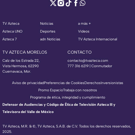
TV Azteca
Noticias
a más +
Azteca UNO
Deportes
Videos
Azteca 7
adn Noticias
TV Azteca Internacional
TV AZTECA MORELOS
CONTACTO
Calz de los Estrada 22,
contacto@tvazteca.com
Vista Hermosa, 62290
777 316 6219 | Conmutador
Cuernavaca, Mor.
Aviso de privacidad
Preferencias de Cookies
Derechos
Inversionistas
Promo Espacio
Trabaja con nosotros
Programa de ética, integridad y cumplimiento
Defensor de Audiencias y Código de Ética de Televisión Azteca III y
Televisora del Valle de México
TV Azteca, M.R. & ©, TV Azteca, S.A.B. de C.V. Todos los derechos reservados,
2025.