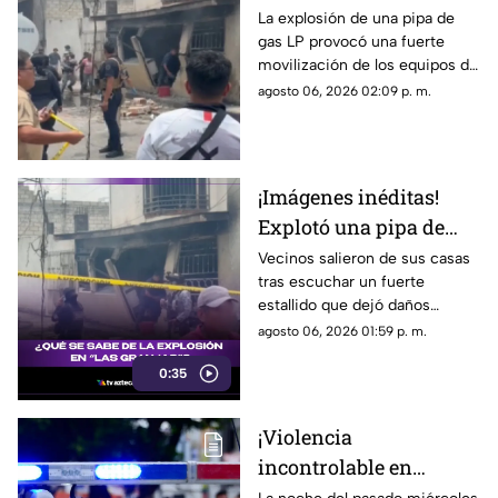
lesionados tras fuerte
La explosión de una pipa de
gas LP provocó una fuerte
explosión de pipa de
movilización de los equipos de
gas en colonia Las
emergencia en Cuernavaca.
agosto 06, 2026 02:09 p. m.
Granjas
¡Imágenes inéditas!
Explotó una pipa de
gas en colonia Las
Vecinos salieron de sus casas
tras escuchar un fuerte
Granjas de Cuernavaca
estallido que dejó daños
materiales y una intensa
agosto 06, 2026 01:59 p. m.
movilización. Mientras las
0:35
autoridades investigan qué
provocó la explosión, estas son
las imágenes, las afectaciones
¡Violencia
y las rutas alternas para evitar
incontrolable en
la zona.
Morelos! Mujer resulta