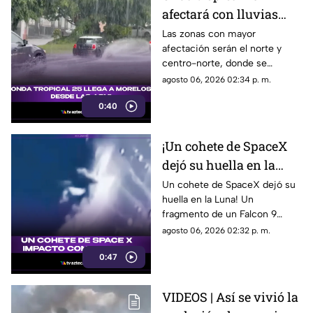
afectará con lluvias
fuertes a Morelos; estas
Las zonas con mayor
afectación serán el norte y
serán las zonas y horas
centro-norte, donde se
exactas
esperan chubascos intensos,
agosto 06, 2026 02:34 p. m.
ráfagas de viento y bancos de
0:40
niebla en áreas montañosas.
En el sur y sureste habrá
tormentas puntuales con
¡Un cohete de SpaceX
actividad eléctrica constante,
dejó su huella en la
mientras que en Cuernavaca,
Jiutepec y Cuautla existe
Luna!
Un cohete de SpaceX dejó su
riesgo de encharcamientos e
huella en la Luna! Un
inundaciones repentinas.
fragmento de un Falcon 9
impactó el satélite natural a
agosto 06, 2026 02:32 p. m.
una velocidad impresionante,
0:47
generando un enorme cráter.
VIDEOS | Así se vivió la