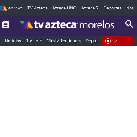
en vivo
TV Azteca
Azteca UNO
Azteca 7
Deportes
Notic
Noticias
Turismo
Viral y Tendencia
Deportes
Espectáculos
En Vi