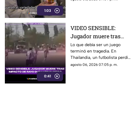
y qué otras variedades existen
1:03
en el mundo?
VIDEO SENSIBLE:
Jugador muere tras
impacto de rayo
Lo que debía ser un juego
terminó en tragedia. En
durante partido
Thailandia, un futbolista perdió
la vida al ser alcanzado por un
agosto 06, 2026 07:05 p. m.
rayo en pleno partido
0:41