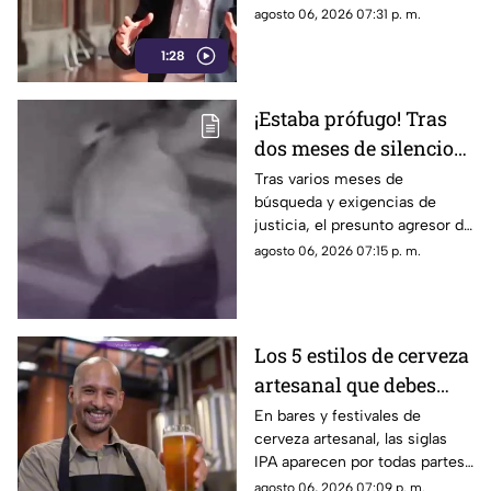
medios de comunicación.
agosto 06, 2026 07:31 p. m.
1:28
¡Estaba prófugo! Tras
dos meses de silencio
detuvieron a Jorge "N",
Tras varios meses de
búsqueda y exigencias de
agresor de Paula
justicia, el presunto agresor de
Paula Fajardo fue localizado y
agosto 06, 2026 07:15 p. m.
detenido en el estado de
Guerrero.
Los 5 estilos de cerveza
artesanal que debes
conocer
En bares y festivales de
cerveza artesanal, las siglas
IPA aparecen por todas partes.
Pero, ¿qué significa realmente
agosto 06, 2026 07:09 p. m.