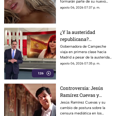
formarán parte de su nuevo
lista completa
material de estudio,
agosto 06, 2026 07:37 p. m.
sorprendiendo con
colaboraciones
internacionales.
¿Y la austeridad
republicana?
Gobernadora Layda
Gobernadora de Campeche
viaja en primera clase hacia
Sansores viaja en
Madrid a pesar de la austeridad
primera clase hacia
republicana.
agosto 06, 2026 07:35 p. m.
Madrid
1:26
Controversia: Jesús
Ramírez Cuevas y
Censura a los Medios
Jesús Ramírez Cuevas y su
cambio de postura sobre la
de Comunicación
censura mediática en los