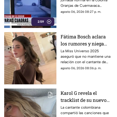
jornada normal en la colonia
Granjas de Cuernavaca
terminó en una movilización
agosto 06, 2026 08:27 p. m.
de emergencia.
2:59
Fátima Bosch aclara
los rumores y niega
tener un romance con
La Miss Universo 2025
aseguró que no mantiene una
Natanael Cano
relación con el cantante de
corridos tumbados.
agosto 06, 2026 08:06 p. m.
Karol G revela el
tracklist de su nuevo
álbum antes de su
La cantante colombiana
compartió las canciones que
lanzamiento; esta es la