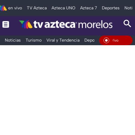
en vivo
TV Azteca
Azteca UNO
Azteca 7
Deportes
Notic
Noticias
Turismo
Viral y Tendencia
Deportes
Espectáculos
En Vivo