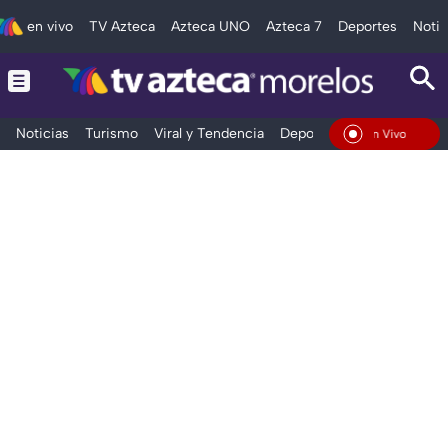
en vivo
TV Azteca
Azteca UNO
Azteca 7
Deportes
Notic
Noticias
Turismo
Viral y Tendencia
Deportes
Espectáculos
En Vivo