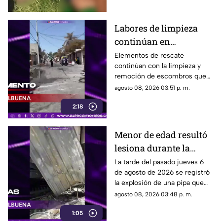
Labores de limpieza
continúan en
Cuernavaca tras la
Elementos de rescate
continúan con la limpieza y
explosión de la pipa de
remoción de escombros que
gas LP
dejó la explosión de la pipa que
agosto 08, 2026 03:51 p. m.
transportaba gas LP en el
2:18
municipio de Cuernavaca.
Menor de edad resultó
lesiona durante la
explosión de pipa de
La tarde del pasado jueves 6
de agosto de 2026 se registró
gas LP en Cuernavaca,
la explosión de una pipa que
¿cuál es su estado de
transportaba gas LP en la
agosto 08, 2026 03:48 p. m.
salud?
colonia Las Granjas, en
1:05
Cuernavaca.