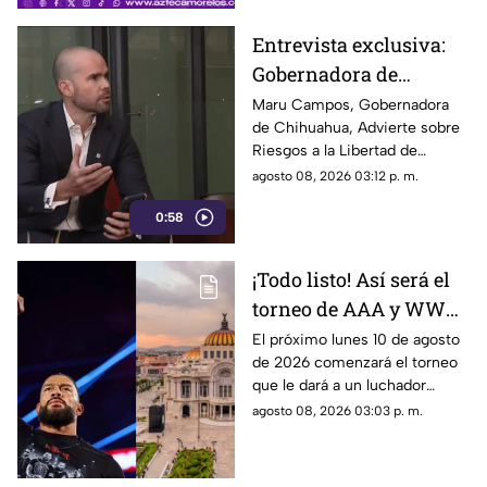
Entrevista exclusiva:
Gobernadora de
Chihuahua advierte
Maru Campos, Gobernadora
de Chihuahua, Advierte sobre
sobre riesgos a la
Riesgos a la Libertad de
libertad de expresión
Expresión.
agosto 08, 2026 03:12 p. m.
0:58
¡Todo listo! Así será el
torneo de AAA y WWE
para ser el
El próximo lunes 10 de agosto
de 2026 comenzará el torneo
contendiente número 1
que le dará a un luchador
por el cinturón de
mexicano la oportunidad de
agosto 08, 2026 03:03 p. m.
Roman Reigns en
retar a Roman Reigns por su
CDMX
título en WWE Raw de CDMX.