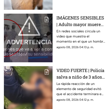
compañía más de lo que te
imaginas.
IMÁGENES SENSIBLES
| Adulto mayor muere
atropellado por un
En redes sociales circula un
video que muestra el
tráiler, video revela que
momento en el que un hombre
un hombre lo empujó
de la tercera edad fue
agosto 08, 2026 04:13 p. m.
de manera intencional
atropellado por un tráiler.
VIDEO FUERTE | Policía
salva a niño de 3 años
tras accidente en lago
La rápida reacción de un
elemento de seguridad evitó
en Teotihuacán
que el accidente terminara en
tragedia.
agosto 08, 2026 04:12 p. m.