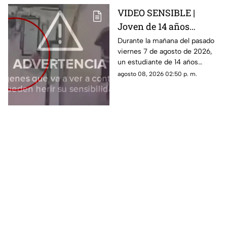
VIDEO SENSIBLE |
Joven de 14 años
realiza un tiroteo
Durante la mañana del pasado
viernes 7 de agosto de 2026,
dentro de una escuela;
un estudiante de 14 años
Reportan nueve
realizó un tirpteo dentro de
agosto 08, 2026 02:50 p. m.
fallecidos, entre ellos
una escuela. Suman nueve
sus abuelos
personas fallecidas.