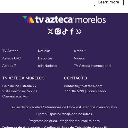
TV Azteca
Noticias
a más +
Azteca UNO
Deportes
Videos
Azteca 7
adn Noticias
TV Azteca Internacional
TV AZTECA MORELOS
CONTACTO
Calz de los Estrada 22,
contacto@tvazteca.com
Vista Hermosa, 62290
777 316 6219 | Conmutador
Cuernavaca, Mor.
Aviso de privacidad
Preferencias de Cookies
Derechos
Inversionistas
Promo Espacio
Trabaja con nosotros
Programa de ética, integridad y cumplimiento
Defensor de Audiencias y Código de Ética de Televisión Azteca III y