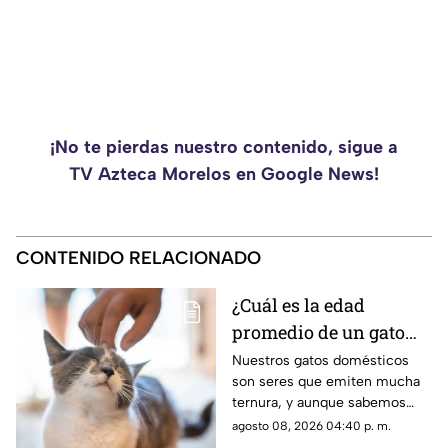
¡No te pierdas nuestro contenido, sigue a
TV Azteca Morelos en Google News!
CONTENIDO RELACIONADO
¿Cuál es la edad
promedio de un gato
doméstico? Podrías
Nuestros gatos domésticos
son seres que emiten mucha
disfrutar a tu michi
ternura, y aunque sabemos
más tiempo del que te
que no son eternos, seguro
agosto 08, 2026 04:40 p. m.
imaginas
podrás disfrutar de su