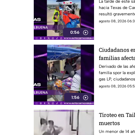
en la explosió
La tarde de este s
hacia Texas de Car
Cuernavaca
resultó gravemente
en Cuernavaca.
agosto 08, 2026 06:3
0:56
Ciudadanos en
familias afect
pipa en Cuer
Derivado de las af
familia spor la exp
gas LP, ciudadano
víveres en la zona.
agosto 08, 2026 05:5
1:56
Tiroteo en Tai
muertos
Un menor de 14 añ