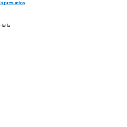
ía presuntos
Ixtla