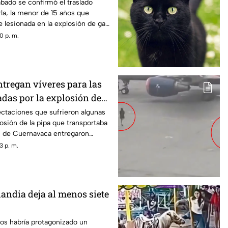
n de gas LP en
ábado se confirmó el traslado
la, la menor de 15 años que
 lesionada en la explosión de gas
0 p. m.
tregan víveres para las
adas por la explosión de
navaca
ectaciones que sufrieron algunas
losión de la pipa que transportaba
s de Cuernavaca entregaron
3 p. m.
landia deja al menos siete
os habría protagonizado un