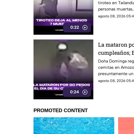
tiroteo en Tailand
personas muertas, 
personas en una e
agosto 08, 2026 05:4
0:22
La mataron por
cumpleaños; E
Dominga
Doña Dominga reg
cemitas en Amozo
presuntamente un h
agosto 08, 2026 05:4
0:24