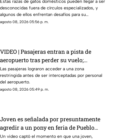
domésticos en todo el mundo
Estas razas de gatos domésticos pueden llegar a ser
desconocidas fuera de círculos especializados, y
algunos de ellos enfrentan desafíos para su
preservación.
agosto 08, 2026 05:56 p. m.
VIDEO | Pasajeras entran a pista de
aeropuerto tras perder su vuelo;
autoridades logran detenerlas
Las pasajeras lograron acceder a una zona
restringida antes de ser interceptadas por personal
del aeropuerto.
agosto 08, 2026 05:49 p. m.
Joven es señalada por presuntamente
agredir a un pony en feria de Pueblo
Mágico
Un video captó el momento en que una joven,