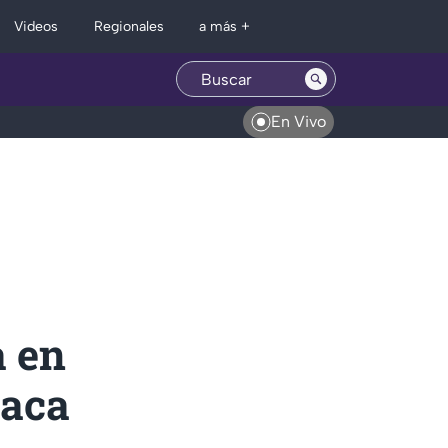
Regionales
Videos
a más +
En Vivo
a en
vaca