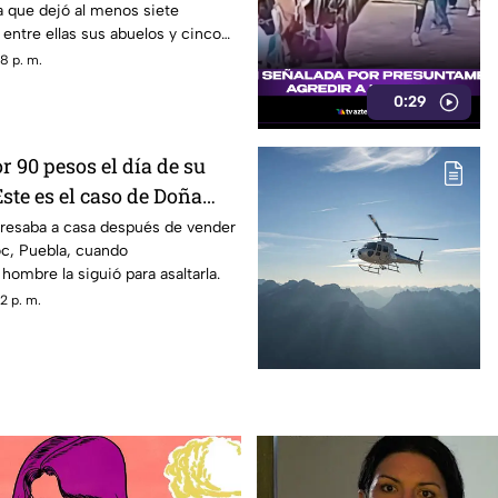
ia que dejó al menos siete
entre ellas sus abuelos y cinco
scuela.
8 p. m.
0:29
 90 pesos el día de su
ste es el caso de Doña
resaba a casa después de vender
c, Puebla, cuando
ombre la siguió para asaltarla.
2 p. m.