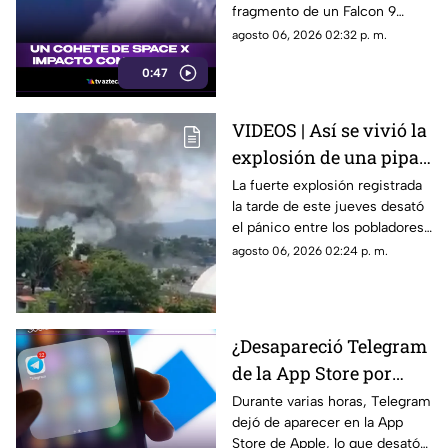
inundaciones repentinas.
fragmento de un Falcon 9
impactó el satélite natural a
agosto 06, 2026 02:32 p. m.
una velocidad impresionante,
0:47
generando un enorme cráter.
VIDEOS | Así se vivió la
explosión de una pipa
de gas en la colonia Las
La fuerte explosión registrada
la tarde de este jueves desató
Granjas, Cuernavaca
el pánico entre los pobladores
de la colonia Las Granjas.
agosto 06, 2026 02:24 p. m.
¿Desapareció Telegram
de la App Store por
censura?
Durante varias horas, Telegram
dejó de aparecer en la App
Store de Apple, lo que desató