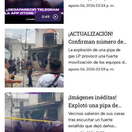
especulaciones en redes
agosto 06, 2026 02:24 p. m.
sociales sobre una posible
0:49
censura. Sin embargo, Pavel
Durov, fundador de la
aplicación, aclaró que el retiro
¡ACTUALIZACIÓN!
temporal se debió a un
Confirman número de
incidente de ciberseguridad.
lesionados tras fuerte
La explosión de una pipa de
gas LP provocó una fuerte
explosión de pipa de
movilización de los equipos de
gas en colonia Las
emergencia en Cuernavaca.
agosto 06, 2026 02:09 p. m.
Granjas
¡Imágenes inéditas!
Explotó una pipa de
gas en colonia Las
Vecinos salieron de sus casas
tras escuchar un fuerte
Granjas de Cuernavaca
estallido que dejó daños