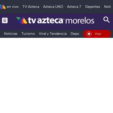
en vivo
TV Azteca
Azteca UNO
Azteca 7
Deportes
Notic
Noticias
Turismo
Viral y Tendencia
Deportes
Espectáculos
En Vivo