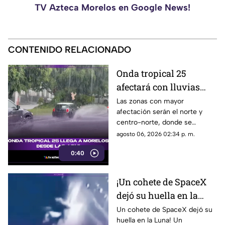
TV Azteca Morelos en Google News!
CONTENIDO RELACIONADO
Onda tropical 25
afectará con lluvias
fuertes a Morelos; estas
Las zonas con mayor
afectación serán el norte y
serán las zonas y horas
centro-norte, donde se
exactas
esperan chubascos intensos,
agosto 06, 2026 02:34 p. m.
ráfagas de viento y bancos de
0:40
niebla en áreas montañosas.
En el sur y sureste habrá
tormentas puntuales con
¡Un cohete de SpaceX
actividad eléctrica constante,
dejó su huella en la
mientras que en Cuernavaca,
Jiutepec y Cuautla existe
Luna!
Un cohete de SpaceX dejó su
riesgo de encharcamientos e
huella en la Luna! Un