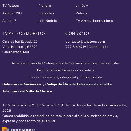
TV Azteca
Noticias
a más +
Azteca UNO
Deportes
Videos
Azteca 7
adn Noticias
TV Azteca Internacional
TV AZTECA MORELOS
CONTACTO
Calz de los Estrada 22,
contacto@tvazteca.com
Vista Hermosa, 62290
777 316 6219 | Conmutador
Cuernavaca, Mor.
Aviso de privacidad
Preferencias de Cookies
Derechos
Inversionistas
Promo Espacio
Trabaja con nosotros
Programa de ética, integridad y cumplimiento
Defensor de Audiencias y Código de Ética de Televisión Azteca III y
Televisora del Valle de México
TV Azteca, M.R. & ©, TV Azteca, S.A.B. de C.V. Todos los derechos reservados,
2025.
Queda prohibida la reproducción total o parcial sin la autorización previa,
expresa y por escrito de su titular.