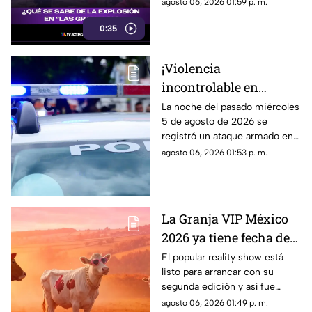
materiales y una intensa
agosto 06, 2026 01:59 p. m.
movilización. Mientras las
0:35
autoridades investigan qué
provocó la explosión, estas son
las imágenes, las afectaciones
¡Violencia
y las rutas alternas para evitar
incontrolable en
la zona.
Morelos! Mujer resulta
La noche del pasado miércoles
5 de agosto de 2026 se
lesionada durante
registró un ataque armado en
ataque armado en
el municipio de Jiutepec. El
agosto 06, 2026 01:53 p. m.
Jiutepec
saldo fue de una mujer
lesionada.
La Granja VIP México
2026 ya tiene fecha de
estreno; este es el
El popular reality show está
listo para arrancar con su
primer participante
segunda edición y así fue
confirmado
como anunciaron a su primer
agosto 06, 2026 01:49 p. m.