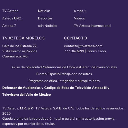
TV Azteca
Noticias
a más +
Azteca UNO
Deportes
Videos
Azteca 7
adn Noticias
TV Azteca Internacional
TV AZTECA MORELOS
CONTACTO
Calz de los Estrada 22,
contacto@tvazteca.com
Vista Hermosa, 62290
777 316 6219 | Conmutador
Cuernavaca, Mor.
Aviso de privacidad
Preferencias de Cookies
Derechos
Inversionistas
Promo Espacio
Trabaja con nosotros
Programa de ética, integridad y cumplimiento
Defensor de Audiencias y Código de Ética de Televisión Azteca III y
Televisora del Valle de México
TV Azteca, M.R. & ©, TV Azteca, S.A.B. de C.V. Todos los derechos reservados,
2025.
Queda prohibida la reproducción total o parcial sin la autorización previa,
expresa y por escrito de su titular.