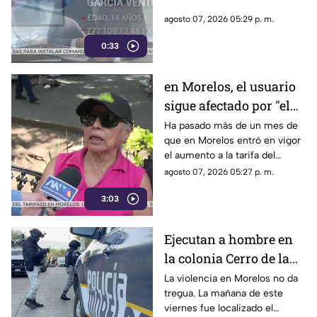
agosto 07, 2026 05:29 p. m.
0:33
en Morelos, el usuario
sigue afectado por "el
tarifazo"
Ha pasado más de un mes de
que en Morelos entró en vigor
el aumento a la tarifa del
transporte público. Un mes,
agosto 07, 2026 05:27 p. m.
desde que la economía de los
3:03
morelenses se vio afectada y
los ciudadanos denunciaran su
incorfomidad por el mal trato
Ejecutan a hombre en
al interior de las unidades.
la colonia Cerro de la
Corona
La violencia en Morelos no da
tregua. La mañana de este
viernes fue localizado el