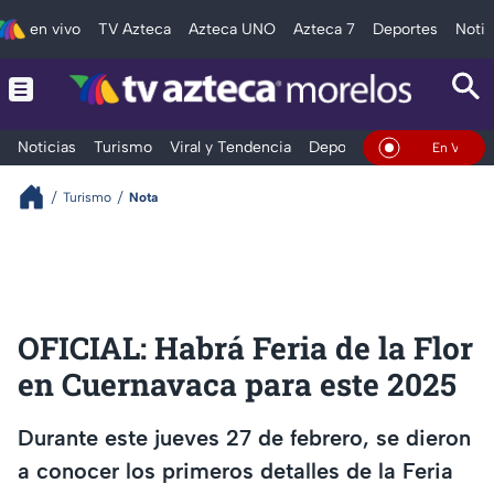
en vivo
TV Azteca
Azteca UNO
Azteca 7
Deportes
Notic
Noticias
Turismo
Viral y Tendencia
Deportes
Espectáculos
En Vivo
Turismo
Nota
OFICIAL: Habrá Feria de la Flor
en Cuernavaca para este 2025
Durante este jueves 27 de febrero, se dieron
a conocer los primeros detalles de la Feria