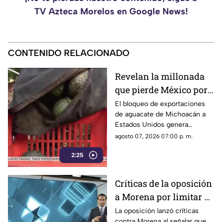
TV Azteca Morelos en Google News!
CONTENIDO RELACIONADO
Revelan la millonada
que pierde México por
el bloqueo de Estados
El bloqueo de exportaciones
de aguacate de Michoacán a
Unidos al aguacate de
Estados Unidos genera
Michoacán
pérdidas millonarias.
agosto 07, 2026 07:00 p. m.
2:25
Críticas de la oposición
a Morena por limitar el
debate político
La oposición lanzó críticas
contra Morena al señalar que