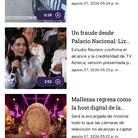
cuerpo de un hombre con
agosto 07, 2026 05:24 p. m.
impactos de arma de fuego
0:38
sobre la calle alianza nacional,
en la colonia cerro de la
corona, en Jiutepec.
Un fraude desde
Palacio Nacional: Liz
Vilchis intentó
Estudio Reuters confirma el
alcance y la credibilidad de TV
desvirtuar estudio de
Azteca; versión presentada por
Reuters sobre la
Liz Vilchis fue cuestionada al
agosto 07, 2026 05:23 p. m.
credibilidad de TV
contrastarla con el informe.
Azteca
2:52
Mallezaa regresa como
la host digital de la
segunda temporada de
Será la encargada de mostrar
todo lo que las cámaras de
La Granja VIP
televisión no alcanzan a captar.
agosto 07, 2026 05:22 p. m.