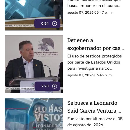
busca imponer un discurso
único y limitar las voces que
agosto 07, 2026 06:47 p. m.
cuestionan a personajes
0:54
señalados por presuntos
vínculos con la narcopolítica de
la 4T.
Detienen a
exgobernador por caso
Ayotzinapa y desaforan
El uso de testigos protegidos
por parte de Estados Unidos
a alcaldes
para investigar a narco
políticos ha sido cuestionado
agosto 07, 2026 06:45 p. m.
por la 4T. Sin embargo, este
2:20
método también ha colocado
bajo la lupa a funcionarios y
gobernadores de morena,
Se busca a Leonardo
entre ellos Rubén Rocha y
Said García Ventura,
Enrique Inzunza.
desaparecido en
Fue visto por última vez el 05
de agosto del 2026.
Cuernavaca