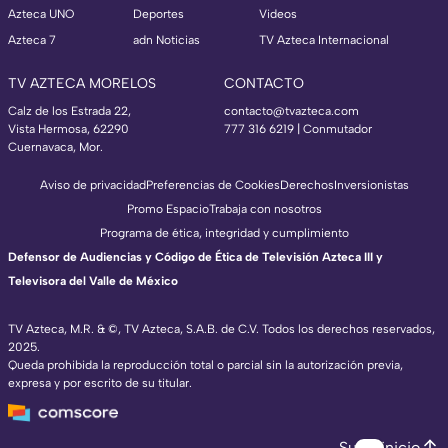
Azteca UNO
Deportes
Videos
Azteca 7
adn Noticias
TV Azteca Internacional
TV AZTECA MORELOS
CONTACTO
Calz de los Estrada 22,
contacto@tvazteca.com
Vista Hermosa, 62290
777 316 6219 | Conmutador
Cuernavaca, Mor.
Aviso de privacidad
Preferencias de Cookies
Derechos
Inversionistas
Promo Espacio
Trabaja con nosotros
Programa de ética, integridad y cumplimiento
Defensor de Audiencias y Código de Ética de Televisión Azteca III y
Televisora del Valle de México
TV Azteca, M.R. & ©, TV Azteca, S.A.B. de C.V. Todos los derechos reservados,
2025.
Queda prohibida la reproducción total o parcial sin la autorización previa,
expresa y por escrito de su titular.
Subir inicio