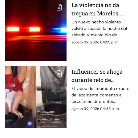
La violencia no da
tregua en Morelos;
ejecutan a un hombre
Un nuevo hecho violento
volvió a sacudir la noche del
en Jiutepec
sábado al municipio de
Jiutepec.
agosto 09, 2026 04:55 p. m.
Influencer se ahoga
durante reto de
transmisión en vivo;
El video del momento exacto
del accidente comenzó a
esto se sabe del caso
circular en diferentes
(+VIDEO)
plataformas digitales.
agosto 09, 2026 04:46 p. m.