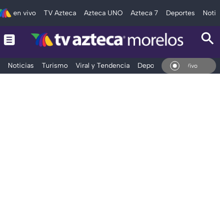
en vivo
TV Azteca
Azteca UNO
Azteca 7
Deportes
Notic
Noticias
Turismo
Viral y Tendencia
Deportes
Espectáculos
En Vivo