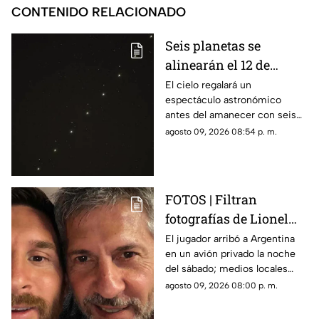
CONTENIDO RELACIONADO
Seis planetas se
alinearán el 12 de
agosto: así podrás
El cielo regalará un
espectáculo astronómico
observar el fenómeno
antes del amanecer con seis
desde Morelos
planetas visibles desde
agosto 09, 2026 08:54 p. m.
distintos puntos de México,
incluida la entidad morelense.
FOTOS | Filtran
fotografías de Lionel
Messi y su familia en el
El jugador arribó a Argentina
en un avión privado la noche
funeral de su papá
del sábado; medios locales
captaron su llegada.
agosto 09, 2026 08:00 p. m.