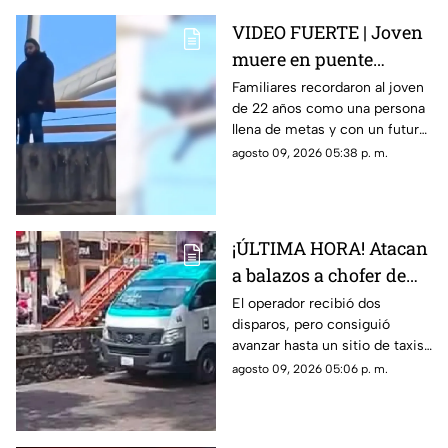
VIDEO FUERTE | Joven
muere en puente
vehicular; pidió a su
Familiares recordaron al joven
de 22 años como una persona
mamá que cuidara de
llena de metas y con un futuro
su gatito
prometedor.
agosto 09, 2026 05:38 p. m.
¡ÚLTIMA HORA! Atacan
a balazos a chofer de
Ruta 13 en Oaxtepec
El operador recibió dos
disparos, pero consiguió
avanzar hasta un sitio de taxis
donde solicitó ayuda.
agosto 09, 2026 05:06 p. m.