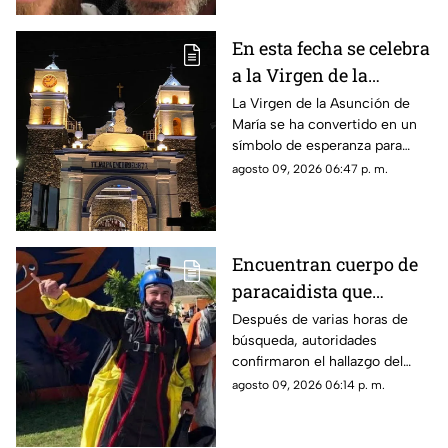
En esta fecha se celebra
a la Virgen de la
Asunción de María en
La Virgen de la Asunción de
María se ha convertido en un
Morelos
símbolo de esperanza para
miles de creyentes.
agosto 09, 2026 06:47 p. m.
Encuentran cuerpo de
paracaidista que
desapareció durante
Después de varias horas de
búsqueda, autoridades
actividad en Puente de
confirmaron el hallazgo del
Ixtla
deportista en la zona sur de
agosto 09, 2026 06:14 p. m.
Morelos.