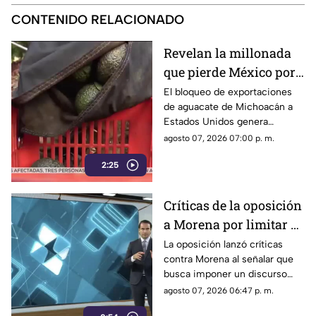
CONTENIDO RELACIONADO
Revelan la millonada
que pierde México por
el bloqueo de Estados
El bloqueo de exportaciones
de aguacate de Michoacán a
Unidos al aguacate de
Estados Unidos genera
Michoacán
pérdidas millonarias.
agosto 07, 2026 07:00 p. m.
2:25
Críticas de la oposición
a Morena por limitar el
debate político
La oposición lanzó críticas
contra Morena al señalar que
busca imponer un discurso
único y limitar las voces que
agosto 07, 2026 06:47 p. m.
cuestionan a personajes