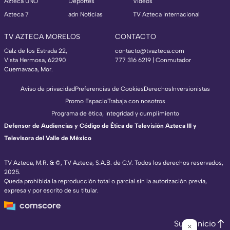
Azteca UNO
Deportes
Videos
Azteca 7
adn Noticias
TV Azteca Internacional
TV AZTECA MORELOS
CONTACTO
Calz de los Estrada 22,
contacto@tvazteca.com
Vista Hermosa, 62290
777 316 6219 | Conmutador
Cuernavaca, Mor.
Aviso de privacidad
Preferencias de Cookies
Derechos
Inversionistas
Promo Espacio
Trabaja con nosotros
Programa de ética, integridad y cumplimiento
Defensor de Audiencias y Código de Ética de Televisión Azteca III y
Televisora del Valle de México
TV Azteca, M.R. & ©, TV Azteca, S.A.B. de C.V. Todos los derechos reservados,
2025.
Queda prohibida la reproducción total o parcial sin la autorización previa,
expresa y por escrito de su titular.
Subir inicio