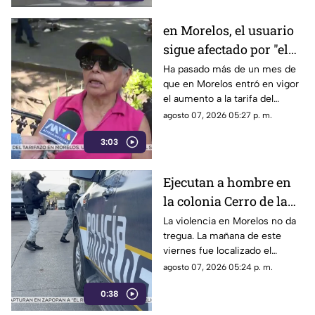
en Morelos, el usuario
sigue afectado por "el
tarifazo"
Ha pasado más de un mes de
que en Morelos entró en vigor
el aumento a la tarifa del
transporte público. Un mes,
agosto 07, 2026 05:27 p. m.
desde que la economía de los
3:03
morelenses se vio afectada y
los ciudadanos denunciaran su
incorfomidad por el mal trato
Ejecutan a hombre en
al interior de las unidades.
la colonia Cerro de la
Corona
La violencia en Morelos no da
tregua. La mañana de este
viernes fue localizado el
cuerpo de un hombre con
agosto 07, 2026 05:24 p. m.
impactos de arma de fuego
0:38
sobre la calle alianza nacional,
en la colonia cerro de la