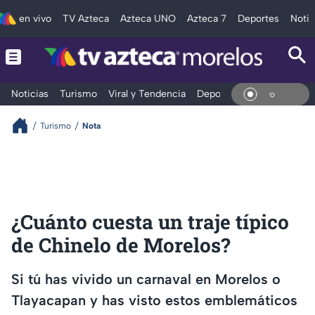
en vivo
TV Azteca
Azteca UNO
Azteca 7
Deportes
Notic
Noticias
Turismo
Viral y Tendencia
Deportes
Espectáculos
En Vi
Turismo
Nota
¿Cuánto cuesta un traje típico
de Chinelo de Morelos?
Si tú has vivido un carnaval en Morelos o
Tlayacapan y has visto estos emblemáticos