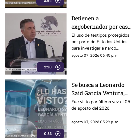
0:54
señalados por presuntos
vínculos con la narcopolítica de
la 4T.
Detienen a
exgobernador por caso
Ayotzinapa y desaforan
El uso de testigos protegidos
por parte de Estados Unidos
a alcaldes
para investigar a narco
políticos ha sido cuestionado
agosto 07, 2026 06:45 p. m.
por la 4T. Sin embargo, este
2:20
método también ha colocado
bajo la lupa a funcionarios y
gobernadores de morena,
Se busca a Leonardo
entre ellos Rubén Rocha y
Said García Ventura,
Enrique Inzunza.
desaparecido en
Fue visto por última vez el 05
de agosto del 2026.
Cuernavaca
agosto 07, 2026 05:29 p. m.
0:33