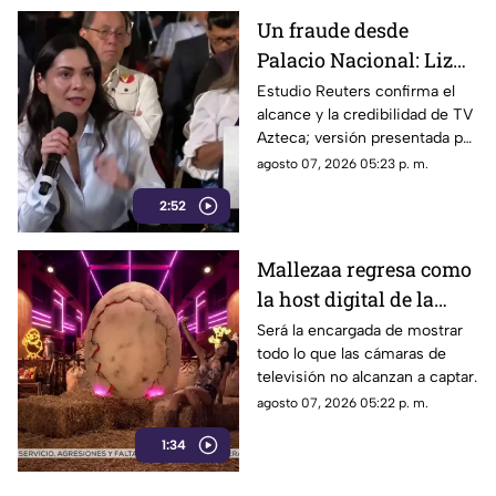
corona, en Jiutepec.
Un fraude desde
Palacio Nacional: Liz
Vilchis intentó
Estudio Reuters confirma el
alcance y la credibilidad de TV
desvirtuar estudio de
Azteca; versión presentada por
Reuters sobre la
Liz Vilchis fue cuestionada al
agosto 07, 2026 05:23 p. m.
credibilidad de TV
contrastarla con el informe.
Azteca
2:52
Mallezaa regresa como
la host digital de la
segunda temporada de
Será la encargada de mostrar
todo lo que las cámaras de
La Granja VIP
televisión no alcanzan a captar.
agosto 07, 2026 05:22 p. m.
1:34