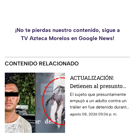
¡No te pierdas nuestro contenido, sigue a
TV Azteca Morelos en Google News!
CONTENIDO RELACIONADO
ACTUALIZACIÓN:
Detienen al presunto
responsable que
El sujeto que presuntamente
empujó a un adulto contra un
empujó a un hombre de
tráiler en fue detenido durante
la tercera edad contra
la madrugada de este sábado 8
agosto 08, 2026 05:06 p. m.
un tráiler
de agosto de 2026.