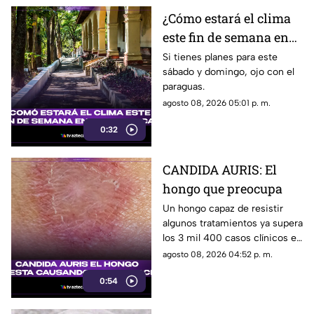
¿Cómo estará el clima
este fin de semana en
Cuernavaca?
Si tienes planes para este
sábado y domingo, ojo con el
paraguas.
agosto 08, 2026 05:01 p. m.
0:32
CANDIDA AURIS: El
hongo que preocupa
Un hongo capaz de resistir
algunos tratamientos ya supera
los 3 mil 400 casos clínicos en
Estados Unidos durante 2026.
agosto 08, 2026 04:52 p. m.
0:54