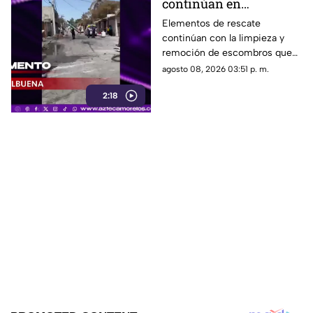
continúan en
Cuernavaca tras la
Elementos de rescate
continúan con la limpieza y
explosión de la pipa de
remoción de escombros que
gas LP
dejó la explosión de la pipa que
agosto 08, 2026 03:51 p. m.
transportaba gas LP en el
2:18
municipio de Cuernavaca.