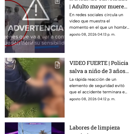
| Adulto mayor muere
atropellado por un
En redes sociales circula un
video que muestra el
tráiler, video revela que
momento en el que un hombre
un hombre lo empujó
de la tercera edad fue
agosto 08, 2026 04:13 p. m.
de manera intencional
atropellado por un tráiler.
VIDEO FUERTE | Policía
salva a niño de 3 años
tras accidente en lago
La rápida reacción de un
elemento de seguridad evitó
en Teotihuacán
que el accidente terminara en
tragedia.
agosto 08, 2026 04:12 p. m.
Labores de limpieza