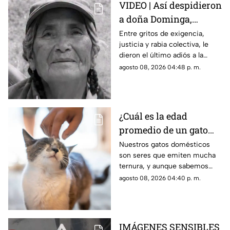
VIDEO | Así despidieron
a doña Dominga,
abuelita de 82 años
Entre gritos de exigencia,
justicia y rabia colectiva, le
asesinada por 90 pesos
dieron el último adiós a la
mujer que fue asesinada de
agosto 08, 2026 04:48 p. m.
camino a su casa en medio de
un robo.
¿Cuál es la edad
promedio de un gato
doméstico? Podrías
Nuestros gatos domésticos
son seres que emiten mucha
disfrutar a tu michi
ternura, y aunque sabemos
más tiempo del que te
que no son eternos, seguro
agosto 08, 2026 04:40 p. m.
imaginas
podrás disfrutar de su
compañía más de lo que te
imaginas.
IMÁGENES SENSIBLES