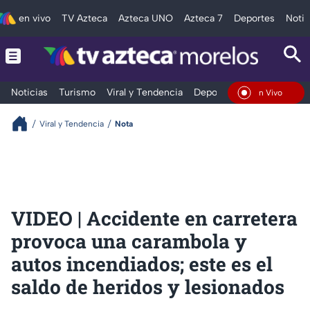
en vivo
TV Azteca
Azteca UNO
Azteca 7
Deportes
Notic
Noticias
Turismo
Viral y Tendencia
Deportes
Espectáculos
En Vivo
Viral y Tendencia
Nota
VIDEO | Accidente en carretera
provoca una carambola y
autos incendiados; este es el
saldo de heridos y lesionados