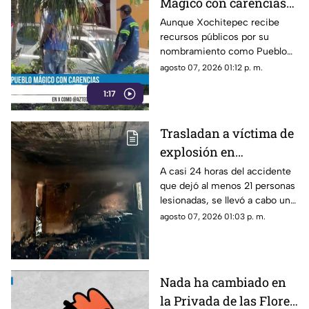
Mágico con carencias
en la zona Centro
Aunque Xochitepec recibe
recursos públicos por su
nombramiento como Pueblo
Mágico, en el primer cuadro
agosto 07, 2026 01:12 p. m.
del municipio todavía se
1:17
observan carencias.
Trasladan a víctima de
explosión en
Cuernavaca a hospital
A casi 24 horas del accidente
que dejó al menos 21 personas
especializado
lesionadas, se llevó a cabo un
traslado aéreo de una de las
agosto 07, 2026 01:03 p. m.
víctimas.
Nada ha cambiado en
la Privada de las Flores