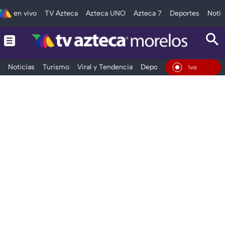
en vivo
TV Azteca
Azteca UNO
Azteca 7
Deportes
Notic
Noticias
Turismo
Viral y Tendencia
Deportes
Espectáculos
En Vivo