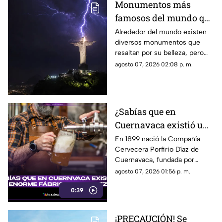
Monumentos más
famosos del mundo que
también funcionan
Alrededor del mundo existen
diversos monumentos que
como pararrayos, ¿por
resaltan por su belleza, pero
qué ocurre esto?
algunos de ellos pueden llegar
agosto 07, 2026 02:08 p. m.
a funcionar como pararrayos.
¿Cuáles son?
¿Sabías que en
Cuernavaca existió una
enorme fábrica de
En 1899 nació la Compañía
Cervecera Porfirio Díaz de
cerveza hace más de
Cuernavaca, fundada por
120 años?
empresarios alemanes y
agosto 07, 2026 01:56 p. m.
aprovechando el agua de los
0:39
famosos manantiales de la
zona.
¡PRECAUCIÓN! Se