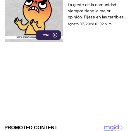
de Tepoztlán,
La gente de la comunidad
siempre tiene la mejor
ciudadanos viven sin
opinión. Fíjese en las terribles
pavimento ni drenaje
condiciones en las que viven
agosto 07, 2026 01:02 p. m.
los vecinos de esta comunidad
2:16
de Tepoztlán.