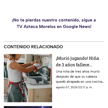
¡No te pierdas nuestro contenido, sigue a
TV Azteca Morelos en Google News!
CONTENIDO RELACIONADO
¡Murió jugando! Niña
de 3 años fallece
después de quedar
Una niña de tres años murió
después de que su cabeza
atrapada en una cocina
quedó atrapada en una cocina
de juguete
de juguete. La menor de edad
agosto 07, 2026 02:17 p. m.
estaba al cuidado del esposo
de su niñera.