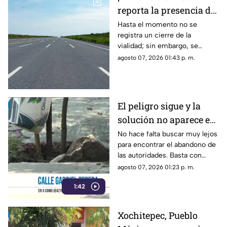
reporta la presencia de
manifestantes en la
Hasta el momento no se
registra un cierre de la
autopista Cuernavaca-
vialidad; sin embargo, se
Acapulco
exhorta a los automovilistas a
agosto 07, 2026 01:43 p. m.
tomar precauciones.
El peligro sigue y la
solución no aparece en
el municipio de
No hace falta buscar muy lejos
para encontrar el abandono de
Yautepec
las autoridades. Basta con
recorrer la calle Gabriel Tepepa
agosto 07, 2026 01:23 p. m.
del poblado de Oacalco, en el
1:42
municipio de Yautepec.
Xochitepec, Pueblo