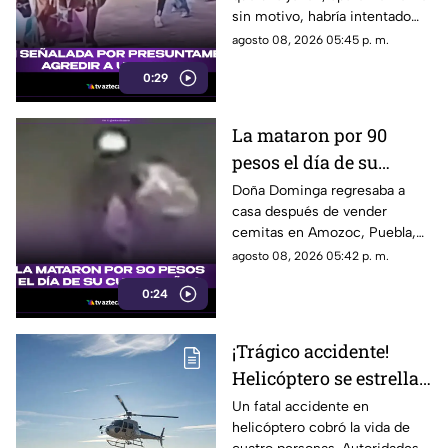
Pueblo Mágico
sin motivo, habría intentado
agredir a un pequeño pony.
agosto 08, 2026 05:45 p. m.
0:29
La mataron por 90
pesos el día de su
cumpleaños; Este es el
Doña Dominga regresaba a
casa después de vender
caso de Doña Dominga
cemitas en Amozoc, Puebla,
cuando presuntamente un
agosto 08, 2026 05:42 p. m.
hombre la siguió para asaltarla.
0:24
¡Trágico accidente!
Helicóptero se estrella
en zona boscosa y
Un fatal accidente en
helicóptero cobró la vida de
mueren cuatro