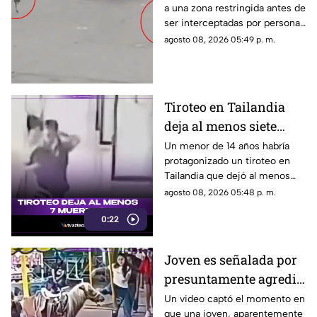
a una zona restringida antes de
su vuelo; autoridades
ser interceptadas por personal
logran detenerlas
del aeropuerto.
agosto 08, 2026 05:49 p. m.
Tiroteo en Tailandia
deja al menos siete
muertos
Un menor de 14 años habría
protagonizado un tiroteo en
Tailandia que dejó al menos
siete personas muertas, entre
agosto 08, 2026 05:48 p. m.
ellas sus abuelos y cinco
0:22
personas en una escuela.
Joven es señalada por
presuntamente agredir
a un pony en feria de
Un video captó el momento en
que una joven, aparentemente