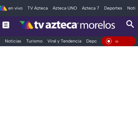
en vivo
TV Azteca
Azteca UNO
Azteca 7
Deportes
Notic
Noticias
Turismo
Viral y Tendencia
Deportes
Espectáculos
En Viv