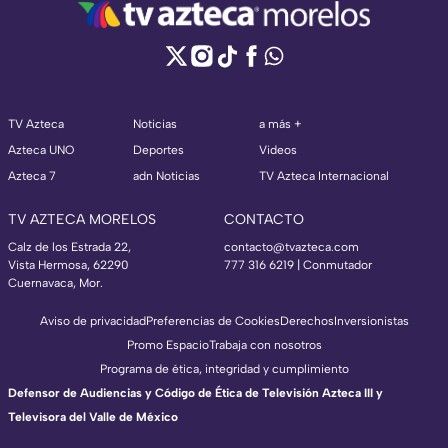
TV Azteca
Noticias
a más +
Azteca UNO
Deportes
Videos
Azteca 7
adn Noticias
TV Azteca Internacional
TV AZTECA MORELOS
CONTACTO
Calz de los Estrada 22,
contacto@tvazteca.com
Vista Hermosa, 62290
777 316 6219 | Conmutador
Cuernavaca, Mor.
Aviso de privacidad
Preferencias de Cookies
Derechos
Inversionistas
Promo Espacio
Trabaja con nosotros
Programa de ética, integridad y cumplimiento
Defensor de Audiencias y Código de Ética de Televisión Azteca III y
Televisora del Valle de México