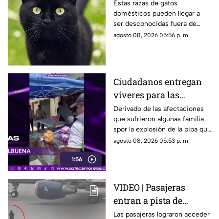
cinco razas más raras
Estas razas de gatos
domésticos pueden llegar a
de gatos domésticos en
ser desconocidas fuera de
todo el mundo
círculos especializados, y
agosto 08, 2026 05:56 p. m.
algunos de ellos enfrentan
desafíos para su preservación.
Ciudadanos entregan
víveres para las
familias afectadas por
Derivado de las afectaciones
que sufrieron algunas familia
la explosión de pipa en
spor la explosión de la pipa que
Cuernavaca
transportaba gas LP,
agosto 08, 2026 05:53 p. m.
ciudadanos de Cuernavaca
1:56
entregaron víveres en la zona.
VIDEO | Pasajeras
entran a pista de
aeropuerto tras perder
Las pasajeras lograron acceder