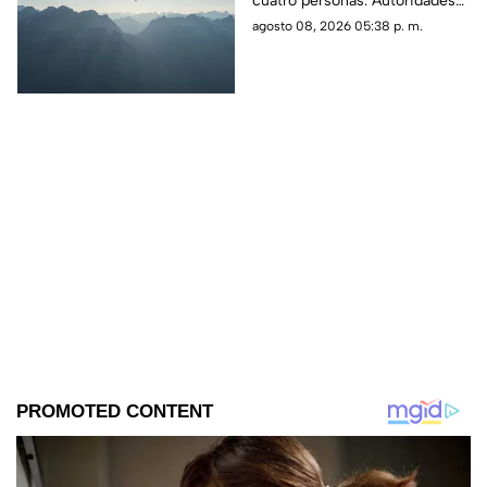
cuatro personas. Autoridades
personas
confirmaron que la aeronave
agosto 08, 2026 05:38 p. m.
se estrelló en una zona
boscosa.