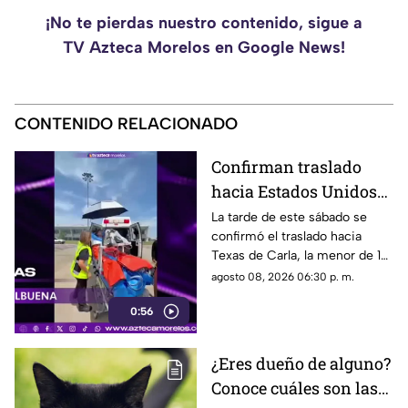
¡No te pierdas nuestro contenido, sigue a
TV Azteca Morelos en Google News!
CONTENIDO RELACIONADO
Confirman traslado
hacia Estados Unidos
de menor que sufrió
La tarde de este sábado se
confirmó el traslado hacia
quemadura en la
Texas de Carla, la menor de 15
explosión de gas LP en
años que resultó gravemente
agosto 08, 2026 06:30 p. m.
Cuernavaca
lesionada en la explosión de
0:56
gas en Cuernavaca.
¿Eres dueño de alguno?
Conoce cuáles son las