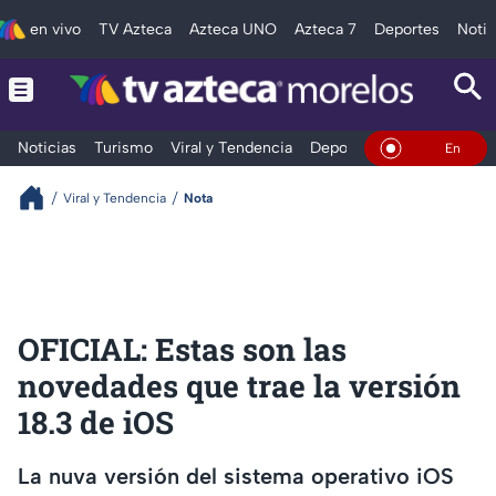
en vivo
TV Azteca
Azteca UNO
Azteca 7
Deportes
Notic
Noticias
Turismo
Viral y Tendencia
Deportes
Espectáculos
En Vivo
Viral y Tendencia
Nota
OFICIAL: Estas son las
novedades que trae la versión
18.3 de iOS
La nuva versión del sistema operativo iOS