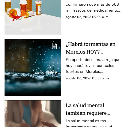
confirmaron que más de 500
de medicamento para
mil frascos de medicamento
la presión arterial que
para la hipertensión fuero
agosto 06, 2026 09:22 a. m.
podría desarrollar
retirados del mercado por
cáncer
aumentar el riesgo de padecer
cáncer.
¿Habrá tormentas en
Morelos HOY?
Pronostican lluvias
El reporte del clima arroja que
hoy habrá lluvias puntuales
puntuales fuertes con
fuertes en Morelos,
descargas eléctricas en
acompañadas de actividad
agosto 06, 2026 08:33 a. m.
estos municipios
eléctrica y posible caída de
granizo.
La salud mental
también requiere
atención
La salud mental es tan
importante como la salud