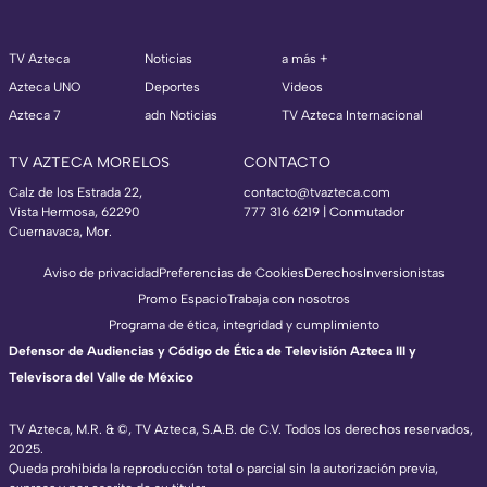
TV Azteca
Noticias
a más +
Azteca UNO
Deportes
Videos
Azteca 7
adn Noticias
TV Azteca Internacional
TV AZTECA MORELOS
CONTACTO
Calz de los Estrada 22,
contacto@tvazteca.com
Vista Hermosa, 62290
777 316 6219 | Conmutador
Cuernavaca, Mor.
Aviso de privacidad
Preferencias de Cookies
Derechos
Inversionistas
Promo Espacio
Trabaja con nosotros
Programa de ética, integridad y cumplimiento
Defensor de Audiencias y Código de Ética de Televisión Azteca III y
Televisora del Valle de México
TV Azteca, M.R. & ©, TV Azteca, S.A.B. de C.V. Todos los derechos reservados,
2025.
Queda prohibida la reproducción total o parcial sin la autorización previa,