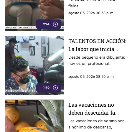
física.
agosto 05, 2026 08:53 p. m.
2:14
TALENTOS EN ACCIÓN:
La labor que inicia
desde la creatividad
Desde pequeño era dibujante;
hoy es un profesional.
agosto 05, 2026 08:50 p. m.
1:59
Las vacaciones no
deben descuidar la
alimentación infantil
Las vacaciones de verano son
sinónimo de descanso,