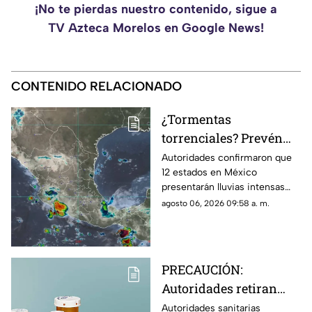
¡No te pierdas nuestro contenido, sigue a
TV Azteca Morelos en Google News!
CONTENIDO RELACIONADO
¿Tormentas
torrenciales? Prevén
lluvias intensas en 12
Autoridades confirmaron que
12 estados en México
estados de México HOY;
presentarán lluvias intensas
Morelos se encuentra
hoy jueves 6 de agosto de
agosto 06, 2026 09:58 a. m.
en la lista
2026. Morelos se encuentra en
la lista de entidades afectadas.
PRECAUCIÓN:
Autoridades retiran
más de 500 mil frascos
Autoridades sanitarias