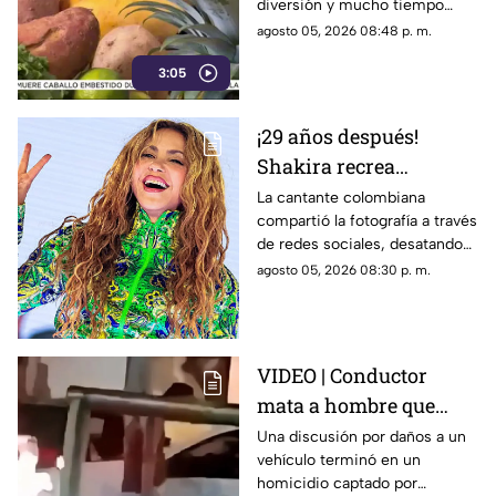
diversión y mucho tiempo
libre.
agosto 05, 2026 08:48 p. m.
3:05
¡29 años después!
Shakira recrea
ICÓNICO meme; esta es
La cantante colombiana
compartió la fotografía a través
la historia de la
de redes sociales, desatando
fotografía
cientos de comentarios.
agosto 05, 2026 08:30 p. m.
VIDEO | Conductor
mata a hombre que
rompió su espejo
Una discusión por daños a un
vehículo terminó en un
retrovisor
homicidio captado por