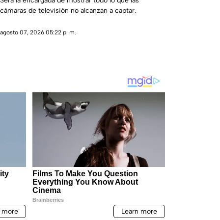
Será la encargada de mostrar todo lo que las
cámaras de televisión no alcanzan a captar.
agosto 07, 2026 05:22 p. m.