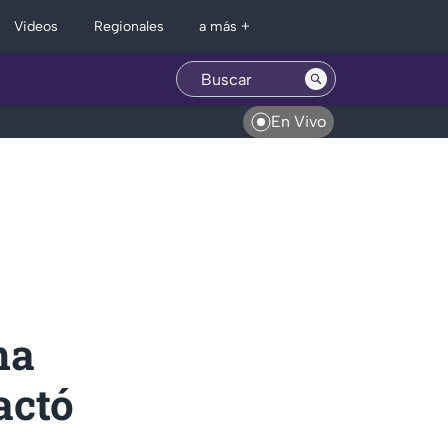
Regionales
Videos
a más +
En Vivo
na
actó