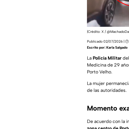
|Crédito: X / @MachadoDa
Publicado 02/07/2026 | 🕑 
Escrito por:
Karla Salgado
La
Policía
Militar
del
Medicina de 29 año
Porto Velho.
La mujer permanecía
de las autoridades.
Momento exac
De acuerdo con la in
zona centro de Port