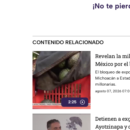
¡No te pie
CONTENIDO RELACIONADO
Revelan la mi
México por el
Unidos al agu
El bloqueo de exp
Michoacán a Estad
millonarias.
agosto 07, 2026 07:0
2:25
Detienen a ex
Ayotzinapa y 