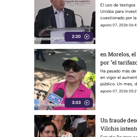
El uso de testigos
Unidos para investi
cuestionado por l
también ha colocad
agosto 07, 2026 06:4
gobernadores de m
2:20
Enrique Inzunza.
en Morelos, el
por "el tarifaz
Ha pasado más de 
en vigor el aumento
público. Un mes, 
morelenses se vio 
agosto 07, 2026 05:2
denunciaran su inc
3:03
interior de las uni
Un fraude des
Vilchis intent
Reuters sobre 