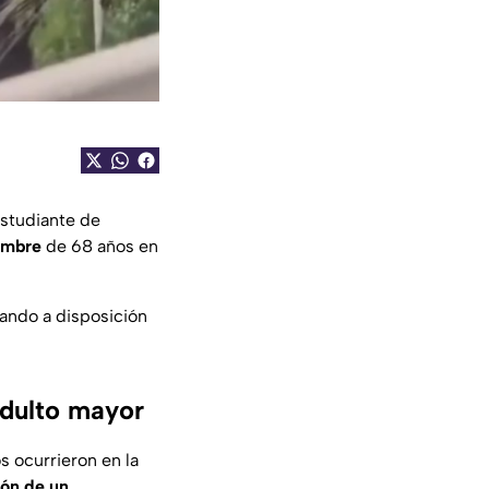
 estudiante de
ombre
de 68 años en
ndo a disposición
adulto mayor
s ocurrieron en la
tón de un