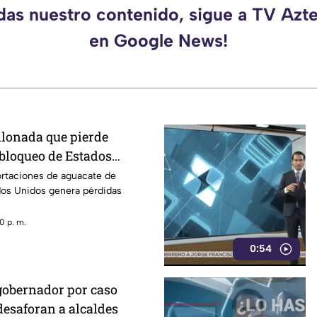
rdas nuestro contenido, sigue a TV Azt
en Google News!
llonada que pierde
 bloqueo de Estados
acate de Michoacán
ortaciones de aguacate de
os Unidos genera pérdidas
0 p. m.
0:54
gobernador por caso
desaforan a alcaldes