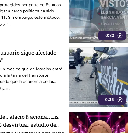
 protegidos por parte de Estados
gar a narco políticos ha sido
a 4T. Sin embargo, este método
o bajo la lupa a funcionarios y
5 p. m.
orena, entre ellos Rubén Rocha y
0:33
 usuario sigue afectado
o"
un mes de que en Morelos entró
 a la tarifa del transporte
desde que la economía de los
afectada y los ciudadanos
7 p. m.
orfomidad por el mal trato al
0:38
dades.
de Palacio Nacional: Liz
ó desvirtuar estudio de
la credibilidad de TV