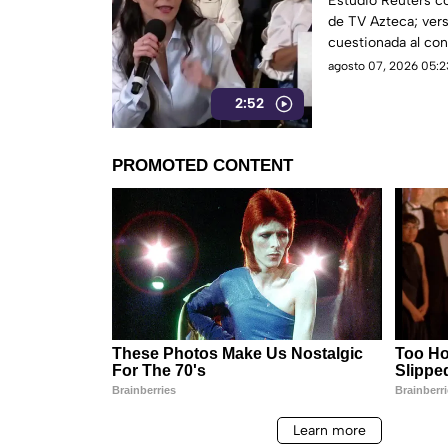
Estudio Reuters co
de TV Azteca; vers
Azteca
cuestionada al con
agosto 07, 2026 05:2
2:52