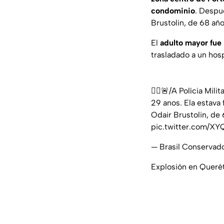
condominio
. Despu
Brustolin, de 68 año
El
adulto mayor fue
trasladado a un hosp
👮‍♂️🚨/A Polícia Mi
29 anos. Ela estava
Odair Brustolin, de
pic.twitter.com/X
— Brasil Conserva
Explosión en Querét