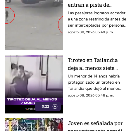
entran a pista de
aeropuerto tras perder
Las pasajeras lograron acceder
a una zona restringida antes de
su vuelo; autoridades
ser interceptadas por personal
logran detenerlas
del aeropuerto.
agosto 08, 2026 05:49 p. m.
Tiroteo en Tailandia
deja al menos siete
muertos
Un menor de 14 años habría
protagonizado un tiroteo en
Tailandia que dejó al menos
siete personas muertas, entre
agosto 08, 2026 05:48 p. m.
ellas sus abuelos y cinco
0:22
personas en una escuela.
Joven es señalada por