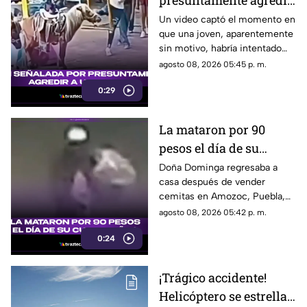
presuntamente agredir
a un pony en feria de
Un video captó el momento en
que una joven, aparentemente
Pueblo Mágico
sin motivo, habría intentado
agredir a un pequeño pony.
agosto 08, 2026 05:45 p. m.
0:29
La mataron por 90
pesos el día de su
cumpleaños; Este es el
Doña Dominga regresaba a
casa después de vender
caso de Doña Dominga
cemitas en Amozoc, Puebla,
cuando presuntamente un
agosto 08, 2026 05:42 p. m.
hombre la siguió para asaltarla.
0:24
¡Trágico accidente!
Helicóptero se estrella