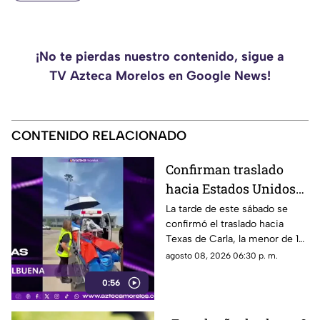
¡No te pierdas nuestro contenido, sigue a
TV Azteca Morelos en Google News!
CONTENIDO RELACIONADO
Confirman traslado
hacia Estados Unidos
de menor que sufrió
La tarde de este sábado se
confirmó el traslado hacia
quemadura en la
Texas de Carla, la menor de 15
explosión de gas LP en
años que resultó gravemente
agosto 08, 2026 06:30 p. m.
Cuernavaca
lesionada en la explosión de
0:56
gas en Cuernavaca.