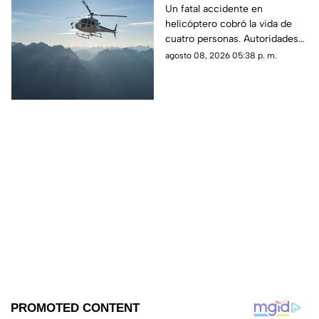
en zona boscosa y
Un fatal accidente en
helicóptero cobró la vida de
mueren cuatro
cuatro personas. Autoridades
personas
confirmaron que la aeronave
agosto 08, 2026 05:38 p. m.
se estrelló en una zona
boscosa.