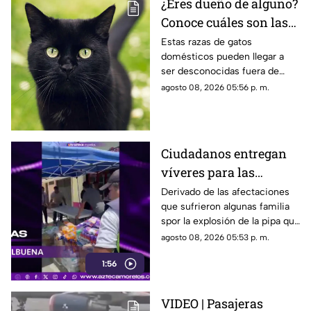
¿Eres dueño de alguno?
Conoce cuáles son las
cinco razas más raras
Estas razas de gatos
domésticos pueden llegar a
de gatos domésticos en
ser desconocidas fuera de
todo el mundo
círculos especializados, y
agosto 08, 2026 05:56 p. m.
algunos de ellos enfrentan
desafíos para su preservación.
Ciudadanos entregan
víveres para las
familias afectadas por
Derivado de las afectaciones
que sufrieron algunas familia
la explosión de pipa en
spor la explosión de la pipa que
Cuernavaca
transportaba gas LP,
agosto 08, 2026 05:53 p. m.
ciudadanos de Cuernavaca
1:56
entregaron víveres en la zona.
VIDEO | Pasajeras