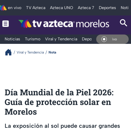
en vivo
TV Azteca
Azteca UNO
Azteca 7
Deportes
Notic
Noticias
Turismo
Viral y Tendencia
Deportes
Espectáculos
En Vivo
Viral y Tendencia
Nota
Día Mundial de la Piel 2026:
Guía de protección solar en
Morelos
La exposición al sol puede causar grandes