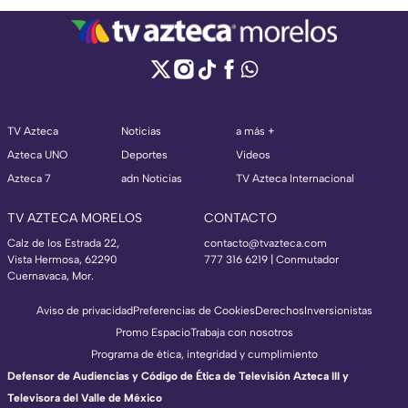
TV Azteca
Noticias
a más +
Azteca UNO
Deportes
Videos
Azteca 7
adn Noticias
TV Azteca Internacional
TV AZTECA MORELOS
CONTACTO
Calz de los Estrada 22,
contacto@tvazteca.com
Vista Hermosa, 62290
777 316 6219 | Conmutador
Cuernavaca, Mor.
Aviso de privacidad
Preferencias de Cookies
Derechos
Inversionistas
Promo Espacio
Trabaja con nosotros
Programa de ética, integridad y cumplimiento
Defensor de Audiencias y Código de Ética de Televisión Azteca III y
Televisora del Valle de México