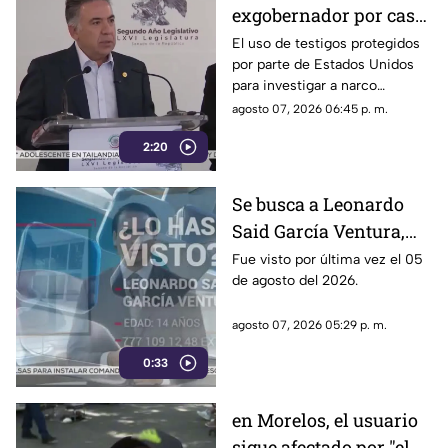
exgobernador por caso
Ayotzinapa y desaforan
El uso de testigos protegidos
por parte de Estados Unidos
a alcaldes
para investigar a narco
políticos ha sido cuestionado
agosto 07, 2026 06:45 p. m.
por la 4T. Sin embargo, este
2:20
método también ha colocado
bajo la lupa a funcionarios y
gobernadores de morena,
Se busca a Leonardo
entre ellos Rubén Rocha y
Said García Ventura,
Enrique Inzunza.
desaparecido en
Fue visto por última vez el 05
de agosto del 2026.
Cuernavaca
agosto 07, 2026 05:29 p. m.
0:33
en Morelos, el usuario
sigue afectado por "el