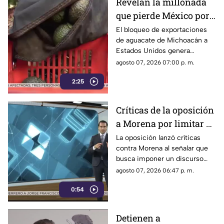
Revelan la millonada
que pierde México por
el bloqueo de Estados
El bloqueo de exportaciones
de aguacate de Michoacán a
Unidos al aguacate de
Estados Unidos genera
Michoacán
pérdidas millonarias.
agosto 07, 2026 07:00 p. m.
2:25
Críticas de la oposición
a Morena por limitar el
debate político
La oposición lanzó críticas
contra Morena al señalar que
busca imponer un discurso
único y limitar las voces que
agosto 07, 2026 06:47 p. m.
cuestionan a personajes
0:54
señalados por presuntos
vínculos con la narcopolítica de
la 4T.
Detienen a