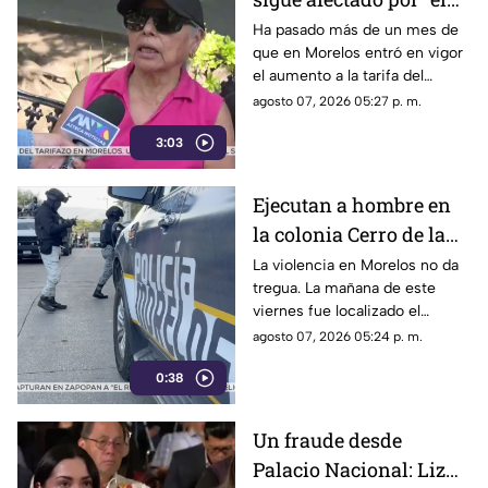
tarifazo"
Ha pasado más de un mes de
que en Morelos entró en vigor
el aumento a la tarifa del
transporte público. Un mes,
agosto 07, 2026 05:27 p. m.
desde que la economía de los
3:03
morelenses se vio afectada y
los ciudadanos denunciaran su
incorfomidad por el mal trato
Ejecutan a hombre en
al interior de las unidades.
la colonia Cerro de la
Corona
La violencia en Morelos no da
tregua. La mañana de este
viernes fue localizado el
cuerpo de un hombre con
agosto 07, 2026 05:24 p. m.
impactos de arma de fuego
0:38
sobre la calle alianza nacional,
en la colonia cerro de la
corona, en Jiutepec.
Un fraude desde
Palacio Nacional: Liz