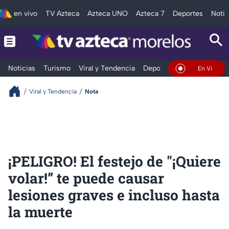
en vivo
TV Azteca
Azteca UNO
Azteca 7
Deportes
Notic
Noticias
Turismo
Viral y Tendencia
Deportes
Espectáculos
En Vivo
Viral y Tendencia
Nota
¡PELIGRO! El festejo de "¡Quiere
volar!” te puede causar
lesiones graves e incluso hasta
la muerte