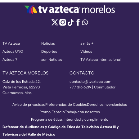
TV Azteca
Noticias
a más +
Azteca UNO
Deportes
Videos
Azteca 7
adn Noticias
TV Azteca Internacional
TV AZTECA MORELOS
CONTACTO
Calz de los Estrada 22,
contacto@tvazteca.com
Vista Hermosa, 62290
777 316 6219 | Conmutador
Cuernavaca, Mor.
Aviso de privacidad
Preferencias de Cookies
Derechos
Inversionistas
Promo Espacio
Trabaja con nosotros
Programa de ética, integridad y cumplimiento
Defensor de Audiencias y Código de Ética de Televisión Azteca III y
Televisora del Valle de México