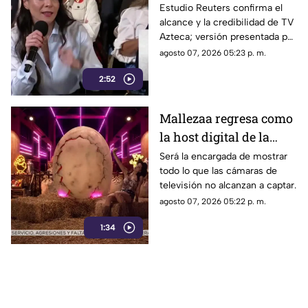
Vilchis intentó
Estudio Reuters confirma el
alcance y la credibilidad de TV
desvirtuar estudio de
Azteca; versión presentada por
Reuters sobre la
Liz Vilchis fue cuestionada al
agosto 07, 2026 05:23 p. m.
credibilidad de TV
contrastarla con el informe.
Azteca
2:52
Mallezaa regresa como
la host digital de la
segunda temporada de
Será la encargada de mostrar
todo lo que las cámaras de
La Granja VIP
televisión no alcanzan a captar.
agosto 07, 2026 05:22 p. m.
1:34