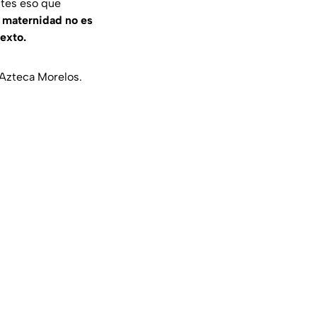
entes eso que
a
maternidad no es
texto.
 Azteca Morelos.