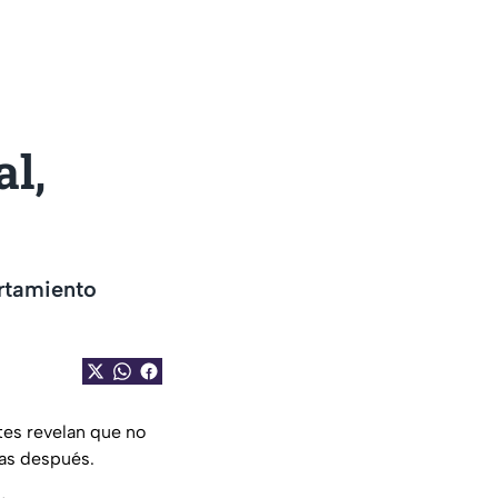
al,
ortamiento
tes revelan que no
ías después.