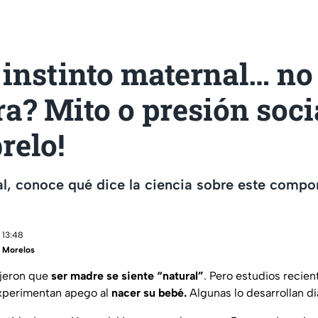
l instinto maternal… no
ra? Mito o presión soci
relo!
al, conoce qué dice la ciencia sobre este comp
 13:48
 Morelos
ijeron que
ser madre se siente “natural”
. Pero estudios recien
experimentan apego al
nacer su bebé.
Algunas lo desarrollan d