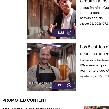
Censura a los
Jesús Ramírez Cue
sobre la censura 
comunicación.
agosto 06, 2026 07:31
1:28
Los 5 estilos 
debes conocer
En bares y festival
IPA aparecen por t
realmente y qué ot
mundo?
agosto 06, 2026 07:0
1:03