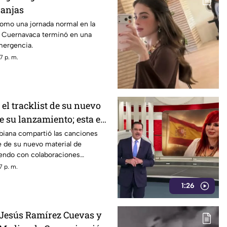
ranjas
mo una jornada normal en la
e Cuernavaca terminó en una
mergencia.
7 p. m.
 el tracklist de su nuevo
e su lanzamiento; esta es
eta
biana compartió las canciones
e de su nuevo material de
iendo con colaboraciones
7 p. m.
1:26
 Jesús Ramírez Cuevas y