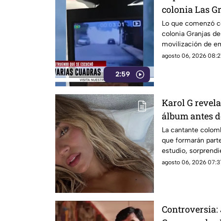
colonia Las G
Lo que comenzó co
colonia Granjas d
movilización de e
agosto 06, 2026 08:2
2:59
Karol G revela
álbum antes d
la lista compl
La cantante colom
que formarán part
estudio, sorprend
internacionales.
agosto 06, 2026 07:3
Controversia: