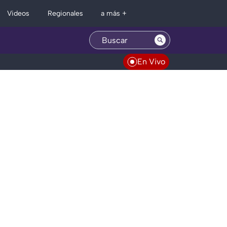
Regionales
Videos
a más +
En Vivo