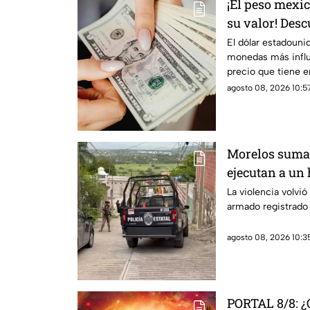
¡El peso mexi
su valor! Desc
dólar en Mor
El dólar estadouni
monedas más influy
precio que tiene 
agosto de 2026.
agosto 08, 2026 10:57
Morelos suma o
ejecutan a un
La violencia volvi
armado registrado 
agosto 08, 2026 10:35
PORTAL 8/8: ¿Q