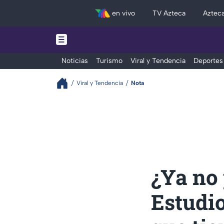
en vivo
TV Azteca
Aztec
Noticias
Turismo
Viral y Tendencia
Deportes
Viral y Tendencia
Nota
¿Ya no 
Estudio