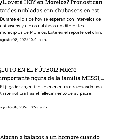
¿Lloverá HOY en Morelos? Pronostican
tardes nubladas con chubascos en estos
municipios
Durante el día de hoy se esperan con intervalos de
chibascos y cielos nublados en diferentes
municipios de Morelos. Este es el reporte del clima
del sábado 8 de agosto de 2026.
agosto 08, 2026 10:41 a. m.
¡LUTO EN EL FÚTBOL! Muere
importante figura de la familia MESSI;
así dieron a conocer la noticia
El jugador argentino se encuentra atravesando una
triste noticia tras el fallecimiento de su padre.
agosto 08, 2026 10:28 a. m.
Atacan a balazos a un hombre cuando