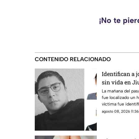
¡No te pie
CONTENIDO RELACIONADO
Identifican a 
sin vida en J
cuñado serían
La mañana del pas
fue localizado un 
responsables 
víctima fue identi
desaparecido en C
agosto 08, 2026 11:36