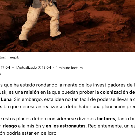
itos: Freepik
 17:04
| Actualizado 🕑 13:04
1 minuto lectura
a
s que ha estado rondando la mente de los investigadores de 
usk, es una
misión
en la que puedan probar la
colonización d
a Luna
. Sin embargo, esta idea no tan fácil de poderse llevar 
rsión que necesitan realizarse, debe haber una planeación pre
e estos planes deben considerarse diversos
factores
, tanto 
n
riesgo
a la misión y
en los astronautas
. Recientemente, un e
ón podría estar en peligro.