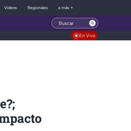
Regionales
Videos
a más +
En Vivo
e?;
impacto