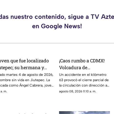
rdas nuestro contenido, sigue a TV Azt
en Google News!
joven que fue localizado
¡Caos rumbo a CDMX!
iutepec; su hermana y
Volcadura de
 los presuntos
camioneta provoca
ado martes 4 de agosto de 2026,
Un accidente en el kilómetro
hombre sin vida en Jiutepec. La
63 provocó el cierre parcial de
del asesinato
cierre parcial en la
ficada como Ángel Cabrera, joven
la circulación con dirección a
México-Cuernavaca
uernavaca.
la Ciudad de México.
 a. m.
agosto 08, 2026 11:10 a. m.