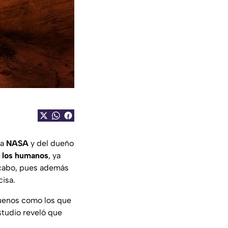
la
NASA
y del dueño
e los humanos
, ya
a cabo, pues además
cisa.
buenos como los que
studio reveló que