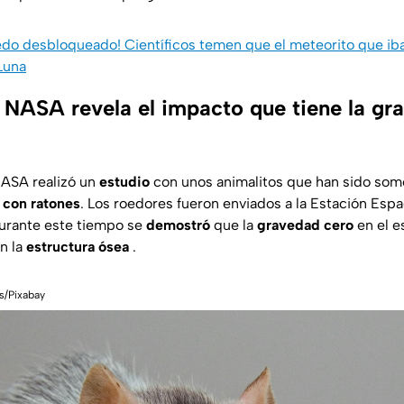
edo desbloqueado! Científicos temen que el meteorito que iba
 Luna
a NASA revela el impacto que tiene la gr
NASA realizó un
estudio
con unos animalitos que han sido som
:
con ratones
. Los roedores fueron enviados a la Estación Espac
durante este tiempo se
demostró
que la
gravedad cero
en el e
n la
estructura ósea
.
ls/Pixabay