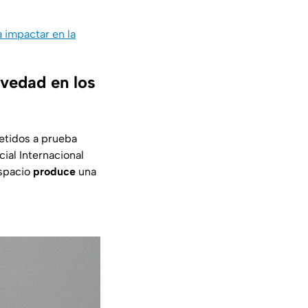
 impactar en la
avedad en los
etidos a prueba
ial Internacional
spacio
produce
una