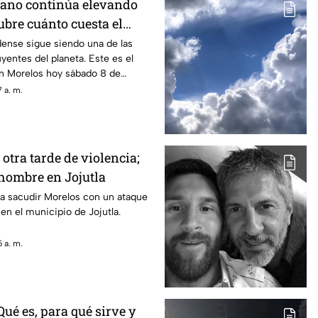
cano continúa elevando
ubre cuánto cuesta el
elos HOY
dense sigue siendo una de las
entes del planeta. Este es el
en Morelos hoy sábado 8 de
 a. m.
tra tarde de violencia;
 hombre en Jojutla
ó a sacudir Morelos con un ataque
en el municipio de Jojutla.
 a. m.
ué es, para qué sirve y