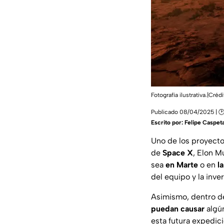
Fotografía ilustrativa.|Créd
Publicado 08/04/2025 | 🕑
Escrito por:
Felipe Caspet
Uno de los proyecto
de
Space X
, Elon M
sea
en Marte
o en
l
del equipo y la inve
Asimismo, dentro d
puedan causar
algú
esta futura expedici