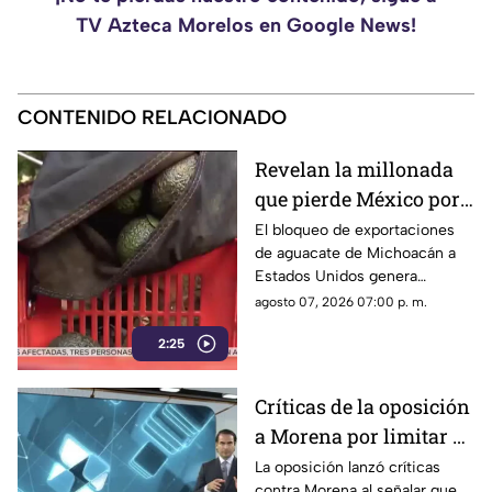
TV Azteca Morelos en Google News!
CONTENIDO RELACIONADO
Revelan la millonada
que pierde México por
el bloqueo de Estados
El bloqueo de exportaciones
de aguacate de Michoacán a
Unidos al aguacate de
Estados Unidos genera
Michoacán
pérdidas millonarias.
agosto 07, 2026 07:00 p. m.
2:25
Críticas de la oposición
a Morena por limitar el
debate político
La oposición lanzó críticas
contra Morena al señalar que