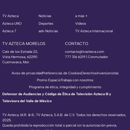
TV Azteca
Noticias
a más +
Azteca UNO
Deportes
Videos
Azteca 7
adn Noticias
TV Azteca Internacional
TV AZTECA MORELOS
CONTACTO
Calz de los Estrada 22,
contacto@tvazteca.com
Vista Hermosa, 62290
777 316 6219 | Conmutador
Cuernavaca, Mor.
Aviso de privacidad
Preferencias de Cookies
Derechos
Inversionistas
Promo Espacio
Trabaja con nosotros
Programa de ética, integridad y cumplimiento
Defensor de Audiencias y Código de Ética de Televisión Azteca III y
Televisora del Valle de México
TV Azteca, M.R. & ©, TV Azteca, S.A.B. de C.V. Todos los derechos reservados,
2025.
Queda prohibida la reproducción total o parcial sin la autorización previa,