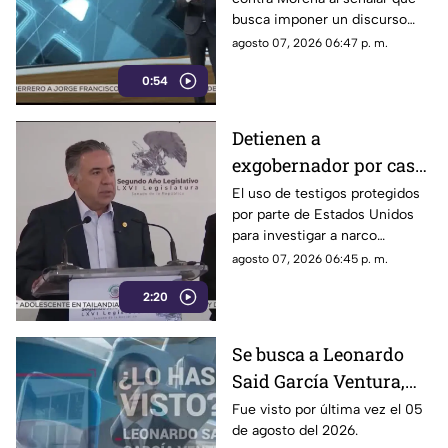
busca imponer un discurso
único y limitar las voces que
agosto 07, 2026 06:47 p. m.
cuestionan a personajes
0:54
señalados por presuntos
vínculos con la narcopolítica de
la 4T.
Detienen a
exgobernador por caso
Ayotzinapa y desaforan
El uso de testigos protegidos
por parte de Estados Unidos
a alcaldes
para investigar a narco
políticos ha sido cuestionado
agosto 07, 2026 06:45 p. m.
por la 4T. Sin embargo, este
2:20
método también ha colocado
bajo la lupa a funcionarios y
gobernadores de morena,
Se busca a Leonardo
entre ellos Rubén Rocha y
Said García Ventura,
Enrique Inzunza.
desaparecido en
Fue visto por última vez el 05
de agosto del 2026.
Cuernavaca