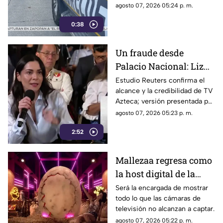
cuerpo de un hombre con
agosto 07, 2026 05:24 p. m.
impactos de arma de fuego
0:38
sobre la calle alianza nacional,
en la colonia cerro de la
corona, en Jiutepec.
Un fraude desde
Palacio Nacional: Liz
Vilchis intentó
Estudio Reuters confirma el
alcance y la credibilidad de TV
desvirtuar estudio de
Azteca; versión presentada por
Reuters sobre la
Liz Vilchis fue cuestionada al
agosto 07, 2026 05:23 p. m.
credibilidad de TV
contrastarla con el informe.
Azteca
2:52
Mallezaa regresa como
la host digital de la
segunda temporada de
Será la encargada de mostrar
todo lo que las cámaras de
La Granja VIP
televisión no alcanzan a captar.
agosto 07, 2026 05:22 p. m.