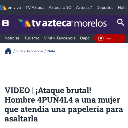
en vivo
TV Azteca
Azteca UNO
Azteca 7
Deportes
Notic
Noticias
Turismo
Viral y Tendencia
Deportes
Espectáculos
En Vi
Viral y Tendencia
Nota
VIDEO | ¡Ataque brutal!
Hombre 4PUÑ4L4 a una mujer
que atendía una papelería para
asaltarla