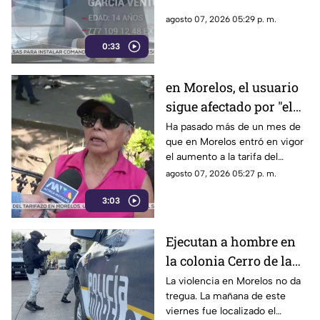
agosto 07, 2026 05:29 p. m.
0:33
en Morelos, el usuario
sigue afectado por "el
tarifazo"
Ha pasado más de un mes de
que en Morelos entró en vigor
el aumento a la tarifa del
transporte público. Un mes,
agosto 07, 2026 05:27 p. m.
desde que la economía de los
3:03
morelenses se vio afectada y
los ciudadanos denunciaran su
incorfomidad por el mal trato
Ejecutan a hombre en
al interior de las unidades.
la colonia Cerro de la
Corona
La violencia en Morelos no da
tregua. La mañana de este
viernes fue localizado el